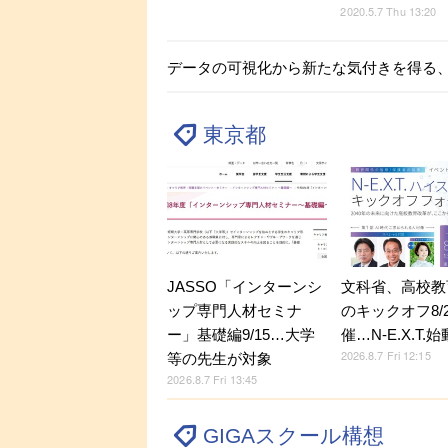
2020.5.7 Thu 13:20
データの可視化から新たな気付きを得る
東京都
JASSO「インターンシ
文科省、高校教
ップ専門人材セミナ
のキックオフ8/
ー」基礎編9/15…大学
催…N-E.X.T.始
2026.8.7 Fri 12:15
等の先生が対象
2026.8.7 Fri 13:45
GIGAスクール構想