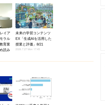
Vレイア
未来の学習コンテンツ
モラル
EX「生成AIを活用した
教育業
授業と評価」8/21
2026.7.27 Mon 17:45
め読み