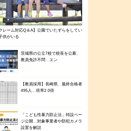
クレーム対応Q＆A】公園でいたずらをしてい
子供がいる
茨城県の公立7校で校長を公募、
教員免許不問…エン
【教員採用】長崎県、最終合格者
495人…倍率2.0倍
「こども性暴力防止法」特設ペー
ジ公開…対象事業者や防犯カメラ
設置を解説