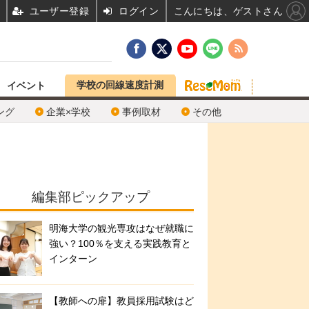
ユーザー登録
ログイン
こんにちは、ゲストさん
学校の回線速度計測
イベント
ング
企業×学校
事例取材
その他
編集部ピックアップ
明海大学の観光専攻はなぜ就職に
強い？100％を支える実践教育と
インターン
【教師への扉】教員採用試験はど