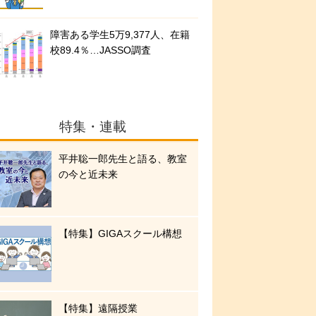
障害ある学生5万9,377人、在籍
校89.4％…JASSO調査
特集・連載
平井聡一郎先生と語る、教室
の今と近未来
【特集】GIGAスクール構想
【特集】遠隔授業