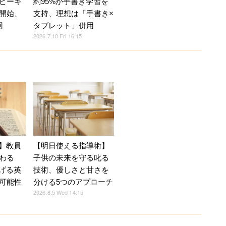
ピーキ
約95%が手書き学習を
開始、
支持、理想は「手書き×
回
タブレット」併用
2026.7.10 Fri 16:15
育】教員
【明日使える指導術】
わる
子供の未来を守る叱る
広げる英
技術、優しさと甘さを
可能性
分ける5つのアプローチ
2026.8.5 Wed 14:15