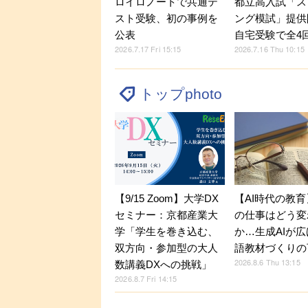
ロイロノートで共通テ
都立高入試「ス
スト受験、初の事例を
ング模試」提供
公表
自宅受験で全4
2026.7.17 Fri 15:15
2026.7.16 Thu 10:15
トップphoto
【9/15 Zoom】大学DX
【AI時代の教
セミナー：京都産業大
の仕事はどう変
学「学生を巻き込む、
か…生成AIが
双方向・参加型の大人
語教材づくりの
2026.8.6 Thu 13:15
数講義DXへの挑戦」
2026.8.7 Fri 14:15