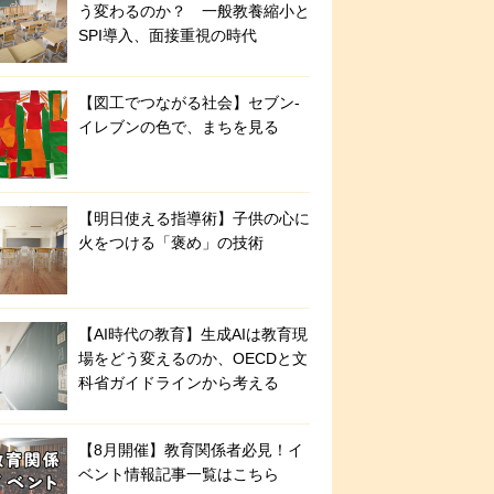
う変わるのか？ 一般教養縮小と
SPI導入、面接重視の時代
【図工でつながる社会】セブン‐
イレブンの色で、まちを見る
【明日使える指導術】子供の心に
火をつける「褒め」の技術
【AI時代の教育】生成AIは教育現
場をどう変えるのか、OECDと文
科省ガイドラインから考える
【8月開催】教育関係者必見！イ
ベント情報記事一覧はこちら