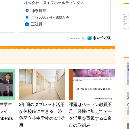
株式会社エヌエフホールディングス
神奈川県
年収500万円～800万円
正社員
Sponsored by
中学生
3年間のタブレット活用
課題はベテラン教員不
ライ
が休校時に生きる、渋
足、経験に加えてデー
bema
谷区立小中学校のICT活
タ活用を重視する奈良
用
市の取組み