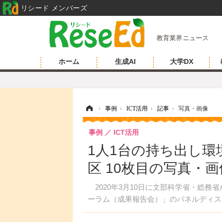
リシード メンバーズ
教育業界ニュース
ホーム
生成AI
大学DX
ホーム
›
事例
›
ICT活用
›
記事
›
写真・画像
事例
ICT活用
1人1台の持ち出し
区 10枚目の写真・画
2020年3月10日に文部科学省・総務
ーラム（成果報告会）」のパネルディス