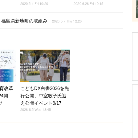
2020.5.1 Fri 10:20
2020.6.26 Fri 10:15
、福島県新地町の取組み
2020.5.7 Thu 12:20
育改革
こどもDX白書2026を先
24開
行公開、中室牧子氏迎
動
え公開イベント9/17
2026.8.5 Wed 18:45