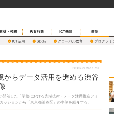
教材・校務
教育行政
ICT機器
事例
ICT活用
SDGs
グローバル敎育
プログラミ
2020.6.29 Mon 10:15
環境からデータ活用を進める渋谷
像
省が開催した「学校における先端技術・データ活用推進フォ
カッションから「東京都渋谷区」の事例を紹介する。