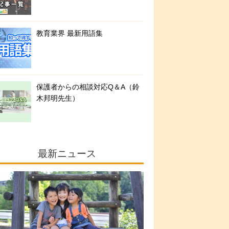
教育業界 最新用語集
保護者からの相談対応Q＆A（鈴
木邦明先生）
最新ニュース