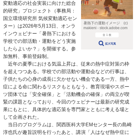
変動適応の社会実装に向けた総合
的研究」プロジェクト（事務局：
国立環境研究所 気候変動適応セン
暑熱下の運動イメージ (c)
ター）は2026年5月13日、オンラ
makieni - stock.adobe.com
インウェビナー「暑熱下における
全 1 枚
学校での部活動・運動をどう実施
拡大写真
したらよいか？」を開催する。参
加無料、事前登録制。
近年の夏季における気温上昇は、従来の熱中症対策の枠
を超えつつある。学校での部活動や運動会などの行事は、
子供たちの心身の成長に欠かせない機会である一方、熱中
症による命に関わるリスクもともなう。教育現場やスポー
ツ団体では「安全確保」と「活動機会の確保」の両立が喫
緊の課題となっており、今回のウェビナーは最新の研究成
果にもとに、具体的な適応策を専門家とともに考える場と
して企画された。
当日のプログラムは、関西医科大学EMセンター長の島崎
淳也氏が趣旨説明を行ったあと、講演「人はなぜ熱中症に