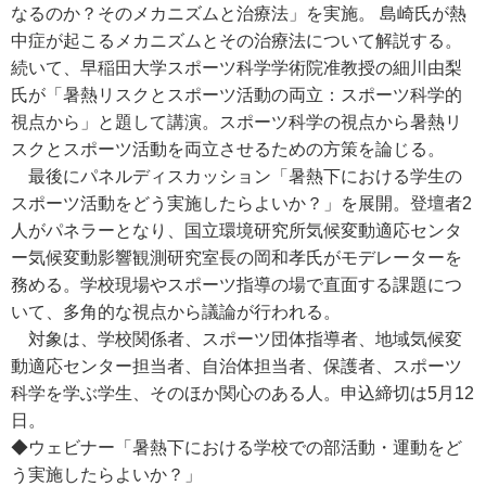
なるのか？そのメカニズムと治療法」を実施。 島崎氏が熱
中症が起こるメカニズムとその治療法について解説する。
続いて、早稲田大学スポーツ科学学術院准教授の細川由梨
氏が「暑熱リスクとスポーツ活動の両立：スポーツ科学的
視点から」と題して講演。スポーツ科学の視点から暑熱リ
スクとスポーツ活動を両立させるための方策を論じる。
最後にパネルディスカッション「暑熱下における学生の
スポーツ活動をどう実施したらよいか？」を展開。登壇者2
人がパネラーとなり、国立環境研究所気候変動適応センタ
ー気候変動影響観測研究室長の岡和孝氏がモデレーターを
務める。学校現場やスポーツ指導の場で直面する課題につ
いて、多角的な視点から議論が行われる。
対象は、学校関係者、スポーツ団体指導者、地域気候変
動適応センター担当者、自治体担当者、保護者、スポーツ
科学を学ぶ学生、そのほか関心のある人。申込締切は5月12
日。
◆ウェビナー「暑熱下における学校での部活動・運動をど
う実施したらよいか？」