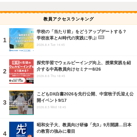
教員アクセスランキング
学校の「当たり前」をどうアップデートする？
学校改革とAI時代の実践に学ぶ
PR
2026.8.4 Tue 14:45
探究学習でウェルビーイング向上、授業実践を紹
介する中高教員向けセミナー8/26
2026.8.6 Thu 18:45
こどもDX白書2026を先行公開、中室牧子氏迎え公
開イベント9/17
2026.8.5 Wed 18:45
昭和女子大、教員向け研修「先3」9月開講…日本
の教育の強みに着目