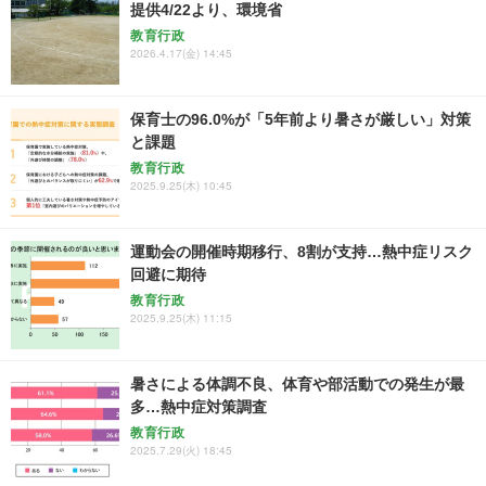
提供4/22より、環境省
教育行政
2026.4.17(金) 14:45
保育士の96.0%が「5年前より暑さが厳しい」対策
と課題
教育行政
2025.9.25(木) 10:45
運動会の開催時期移行、8割が支持…熱中症リスク
回避に期待
教育行政
2025.9.25(木) 11:15
暑さによる体調不良、体育や部活動での発生が最
多…熱中症対策調査
教育行政
2025.7.29(火) 18:45