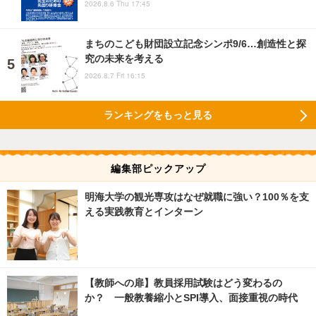
2026.8.6 Thu 17:45
まちのこども財団設立記念シンポ9/6…創造性と探
究の未来を考える
2026.8.7 Fri 16:15
ランキングをもっと見る
編集部ピックアップ
明海大学の観光専攻はなぜ就職に強い？100％を支
える実践教育とインターン
【教師への扉】教員採用試験はどう変わるの
か？ 一般教養縮小とSPI導入、面接重視の時代