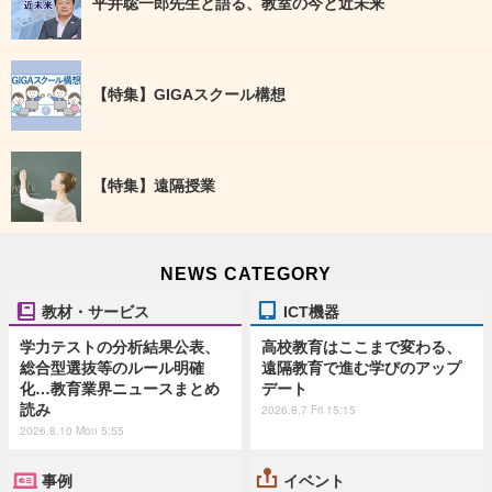
平井聡一郎先生と語る、教室の今と近未来
【特集】GIGAスクール構想
【特集】遠隔授業
NEWS CATEGORY
教材・サービス
ICT機器
学力テストの分析結果公表、
高校教育はここまで変わる、
総合型選抜等のルール明確
遠隔教育で進む学びのアップ
化…教育業界ニュースまとめ
デート
読み
2026.8.7 Fri 15:15
2026.8.10 Mon 5:55
事例
イベント