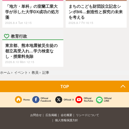
「地方・単科」の室蘭工業大
まちのこども財団設立記念シ
学が示した大学DX成功の処方
ンポ9/6…創造性と探究の未来
箋
を考える
2026.8.4 Tue 12:15
2026.8.7 Fri 16:15
教育行政
東京都、熊本地震被災生徒の
都立高受入れ…学力検査な
し・授業料免除
2026.8.10 Mon 12:15
ホーム
›
イベント
›
教員
›
記事
TOP
Official
Official
Official
Home
Official X
Facebook
YouTube
LINE
お問合せ
広告掲載
会社概要
リシードについて
個人情報保護方針