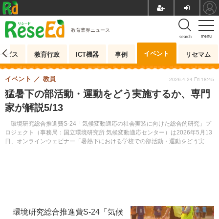
教育業界ニュース
menu
search
イベント
ービス
教育行政
ICT機器
事例
リセマム
イベント
教員
2026.4.24 Fri 18:45
猛暑下の部活動・運動をどう実施するか、専門
家が解説5/13
環境研究総合推進費S-24「気候変動適応の社会実装に向けた総合的研究」プ
ロジェクト（事務局：国立環境研究所 気候変動適応センター）は2026年5月13
日、オンラインウェビナー「暑熱下における学校での部活動・運動をどう実施
したらよいか？」を開催する。参加無料、事前登録制。
環境研究総合推進費S-24「気候