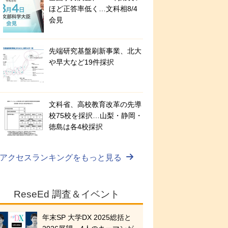
ほど正答率低く…文科相8/4
会見
先端研究基盤刷新事業、北大
や早大など19件採択
文科省、高校教育改革の先導
校75校を採択…山梨・静岡・
徳島は各4校採択
アクセスランキングをもっと見る
ReseEd 調査＆イベント
年末SP 大学DX 2025総括と