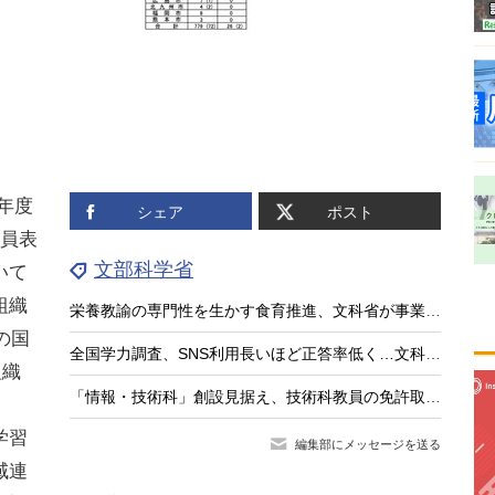
5年度
シェア
ポスト
職員表
文部科学省
いて
組織
栄養教諭の専門性を生かす食育推進、文科省が事業公募
の国
全国学力調査、SNS利用長いほど正答率低く…文科相8/4会見
組織
「情報・技術科」創設見据え、技術科教員の免許取得講座を全国実施…兵庫教育大
学習
編集部にメッセージを送る
域連