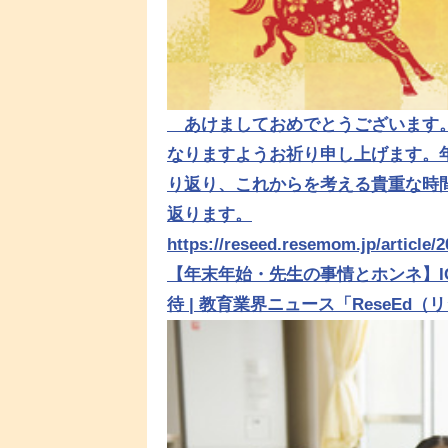
あけましておめでとうございます。
なりますようお祈り申し上げます。
り返り、これからを考える貴重な時間
返ります。
https://reseed.resemom.jp/article/
【年末年始・先生の事情とホンネ】I
待 | 教育業界ニュース「ReseEd（