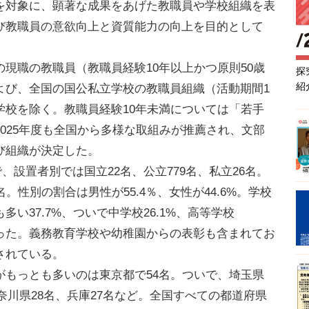
を対象に、顕著な成果をあげた教職員や学校組織を表
び教職員の意欲向上と資質能力の向上を目的として
現職の教職員（教職員経験10年以上かつ原則50歳
探
紹
よび、全国の国公私立学校の教職員組織（活動期間1
学校を除く。教職員経験10年未満については「若手
025年度も全国から多様な取組みが推薦され、文部
び組織が決定した。
で、設置者別では国立22名、公立779名、私立26名。
。性別の割合は男性が55.4％、女性が44.6%。学校
い37.7%、ついで中学校26.1%、高等学校
となった。義務教育学校や幼稚園からの表彰も含まれてお
されている。
もっとも多いのは東京都で54名。ついで、埼玉県
神奈川県28名、兵庫27名など。全国すべての都道府県