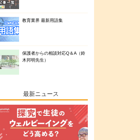
教育業界 最新用語集
保護者からの相談対応Q＆A（鈴
木邦明先生）
最新ニュース