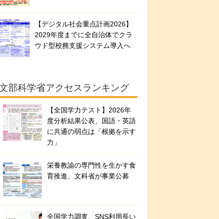
【デジタル社会重点計画2026】
2029年度までに全自治体でクラ
ウド型校務支援システム導入へ
文部科学省アクセスランキング
【全国学力テスト】2026年
度分析結果公表、国語・英語
に共通の弱点は「根拠を示す
力」
栄養教諭の専門性を生かす食
育推進、文科省が事業公募
全国学力調査、SNS利用長い