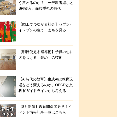
う変わるのか？ 一般教養縮小と
SPI導入、面接重視の時代
【図工でつながる社会】セブン‐
イレブンの色で、まちを見る
【明日使える指導術】子供の心に
火をつける「褒め」の技術
【AI時代の教育】生成AIは教育現
場をどう変えるのか、OECDと文
科省ガイドラインから考える
【8月開催】教育関係者必見！イ
ベント情報記事一覧はこちら