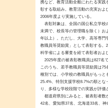
携など、教育活動全般にわたる実践
彰する取組み。教育活動の充実およ
2006年度より実施している。
表彰対象は、全国の国公私立学校の
未満で、校長等の管理職を除く）お
年以上）。ただし、大学、高等専門
教職員等奨励賞」として表彰する。2
科学省による審査を経て表彰者およ
2025年度の被表彰教職員は827名
このうち、若手教職員等奨励賞は75名
種別では、小学校の教職員がもっとも多
25.4%、特別支援学校8.7%の順
り、多様な学校段階での実践が評価
都道府県別にみると、被表彰者数が
42名、愛知県37名、北海道33名、