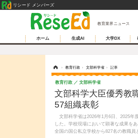
リシード メンバーズ
教育業界ニュース
ホーム
生成AI
大学DX
ホーム
›
教育行政
›
文部科学省
›
記事
教育行政
文部科学省
文部科学大臣優秀教職
57組織表彰
文部科学省は2026年1月6日、202
した。学校現場において顕著な成果をあ
全国の国公私立学校から827名の教職員