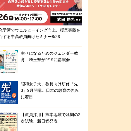
究学習でウェルビーイング向上、授業実践を
介する中高教員向けセミナー8/26
幸せになるためのジェンダー教
育、埼玉県が9/19に講演会
昭和女子大、教員向け研修「先
3」9月開講…日本の教育の強み
に着目
【教員採用】熊本地震で延期の2
次試験、新日程発表