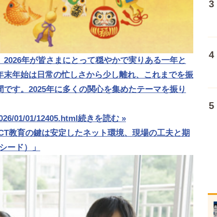
2026年が皆さまにとって穏やかで実りある一年と
年末年始は日常の忙しさから少し離れ、これまでを振
です。2025年に多くの関心を集めたテーマを振り
2026/01/01/12405.html
続きを読む »
CT教育の鍵は安定したネット環境、現場の工夫と期
リシード）」