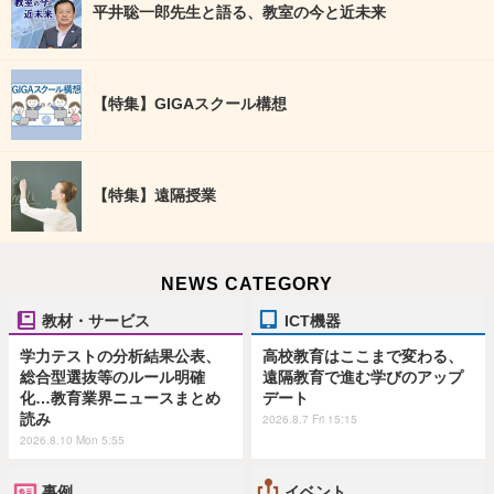
平井聡一郎先生と語る、教室の今と近未来
【特集】GIGAスクール構想
【特集】遠隔授業
NEWS CATEGORY
教材・サービス
ICT機器
学力テストの分析結果公表、
高校教育はここまで変わる、
総合型選抜等のルール明確
遠隔教育で進む学びのアップ
化…教育業界ニュースまとめ
デート
読み
2026.8.7 Fri 15:15
2026.8.10 Mon 5:55
事例
イベント