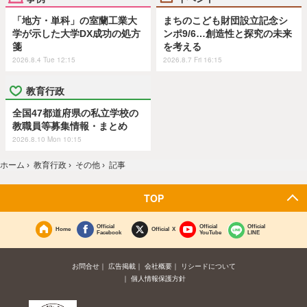
「地方・単科」の室蘭工業大
まちのこども財団設立記念シ
学が示した大学DX成功の処方
ンポ9/6…創造性と探究の未来
箋
を考える
2026.8.4 Tue 12:15
2026.8.7 Fri 16:15
教育行政
全国47都道府県の私立学校の
教職員等募集情報・まとめ
2026.8.10 Mon 10:15
ホーム
›
教育行政
›
その他
›
記事
TOP
Official
Official
Official
Home
Official X
Facebook
YouTube
LINE
お問合せ
広告掲載
会社概要
リシードについて
個人情報保護方針