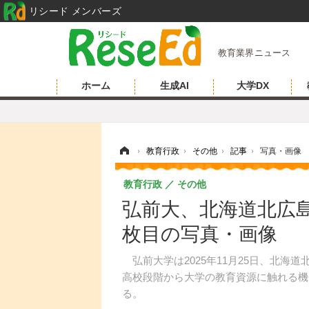
リシード メンバーズ
教育業界ニュース
ホーム
生成AI
大学DX
ホーム
›
教育行政
›
その他
›
記事
›
写真・画像
教育行政
その他
弘前大、北海道北広島
枚目の写真・画像
弘前大学は2025年11月25日、北海
高校段階から大学の教育資源に触れる機
る。