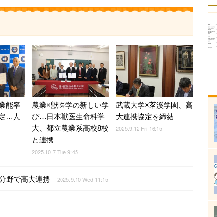
業能率
武蔵大学×茗溪学園、高
農業×獣医学の新しい学
定…人
大連携協定を締結
び…日本獣医生命科学
大、都立農業系高校8校
2025.9.12 Fri 16:15
と連携
5
2025.10.7 Tue 9:45
分野で高大連携
2025.9.10 Wed 11:15