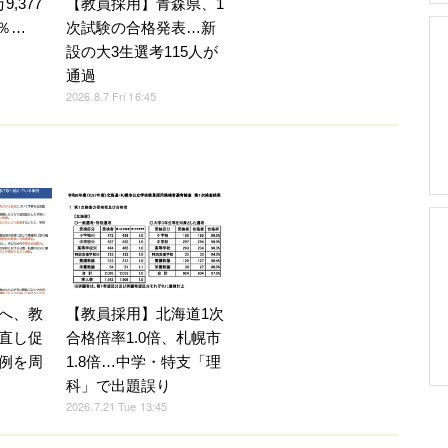
,377
【教員採用】青森県、1
4％…
次試験の合格発表…新
設の大3生選考115人が
通過
2026.8.7 Fri 16:45
へ、教
【教員採用】北海道1次
直し促
合格倍率1.0倍、札幌市
例を周
1.8倍…中学・特支「理
科」で出題誤り
2026.7.21 Tue 13:45