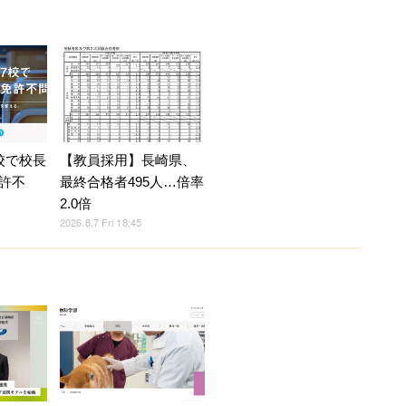
校で校長
【教員採用】長崎県、
許不
最終合格者495人…倍率
2.0倍
2026.8.7 Fri 18:45