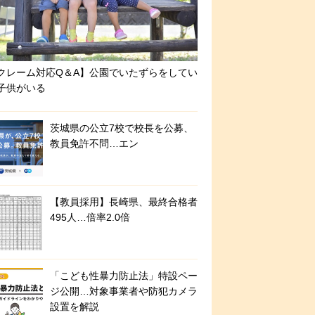
クレーム対応Q＆A】公園でいたずらをしてい
子供がいる
茨城県の公立7校で校長を公募、
教員免許不問…エン
【教員採用】長崎県、最終合格者
495人…倍率2.0倍
「こども性暴力防止法」特設ペー
ジ公開…対象事業者や防犯カメラ
設置を解説