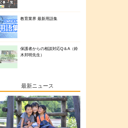
教育業界 最新用語集
保護者からの相談対応Q＆A（鈴
木邦明先生）
最新ニュース