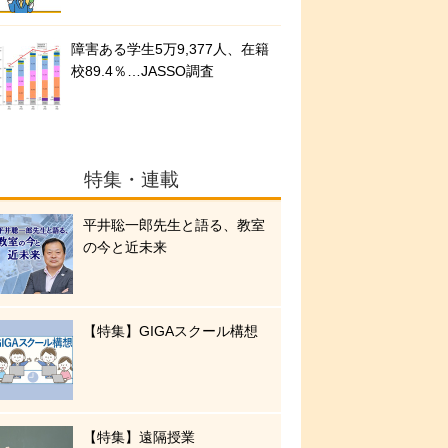
障害ある学生5万9,377人、在籍
校89.4％…JASSO調査
特集・連載
平井聡一郎先生と語る、教室
の今と近未来
【特集】GIGAスクール構想
【特集】遠隔授業