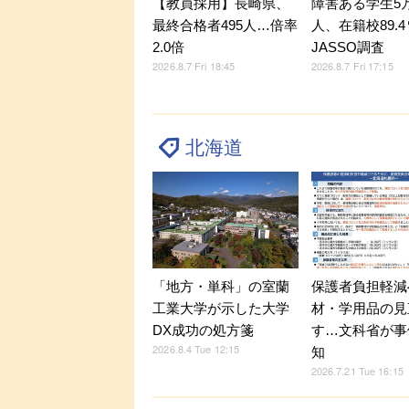
【教員採用】長崎県、
障害ある学生5万9
最終合格者495人…倍率
人、在籍校89.
2.0倍
JASSO調査
2026.8.7 Fri 18:45
2026.8.7 Fri 17:15
北海道
「地方・単科」の室蘭
保護者負担軽減
工業大学が示した大学
材・学用品の見
DX成功の処方箋
す…文科省が事
2026.8.4 Tue 12:15
知
2026.7.21 Tue 16:15