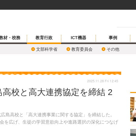
教材・校務
教育行政
ICT機器
事例
文部科学省
教育委員会
その他
2025.11.28 Fri 12:45
高校と高大連携協定を締結 2
道北広島高校と「高大連携事業に関する協定」を締結した。
会を広げ、生徒の学習意欲向上や進路選択の深化につなげ