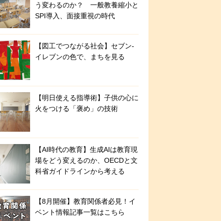
う変わるのか？ 一般教養縮小と
SPI導入、面接重視の時代
【図工でつながる社会】セブン‐
イレブンの色で、まちを見る
【明日使える指導術】子供の心に
火をつける「褒め」の技術
【AI時代の教育】生成AIは教育現
場をどう変えるのか、OECDと文
科省ガイドラインから考える
【8月開催】教育関係者必見！イ
ベント情報記事一覧はこちら