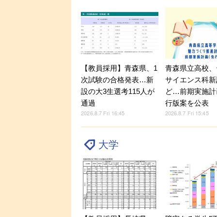
【教員採用】青森県、1
青森県立高校、
次試験の合格発表…新
サイエンス科新
設の大3生選考115人が
ど…前期実施計
通過
行版案を公表
2026.8.7 Fri 16:45
2026.8.7 Fri 15:45
大学