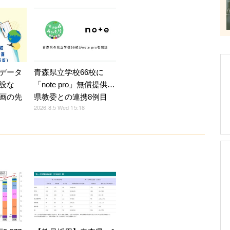
青森県立学校66校に
データ
「note pro」無償提供…
設な
県教委との連携8例目
画の先
2026.8.5 Wed 15:18