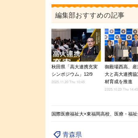
編集部おすすめの記事
御殿場西高、産
秋田県「高大連携充実
大と高大連携協
シンポジウム」12/9
材育成を推進
2025.11.20 Thu 10:45
2025.10.23 Thu 14:4
国際医療福祉大×東福岡高校、医療・福祉
青森県