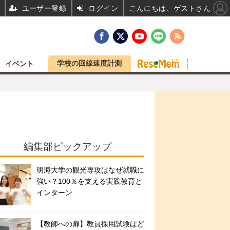
ユーザー登録
ログイン
こんにちは、ゲストさん
学校の回線速度計測
イベント
編集部ピックアップ
明海大学の観光専攻はなぜ就職に
強い？100％を支える実践教育と
インターン
【教師への扉】教員採用試験はど