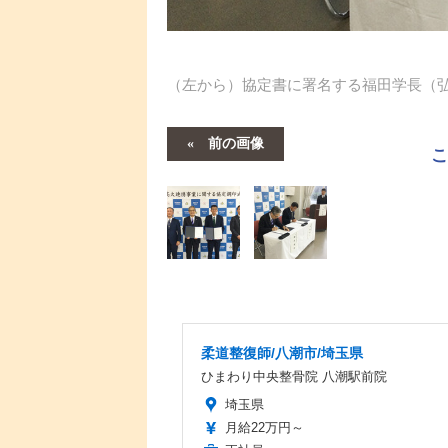
（左から）協定書に署名する福田学長（
前の画像
柔道整復師/八潮市/埼玉県
ひまわり中央整骨院 八潮駅前院
埼玉県
月給22万円～