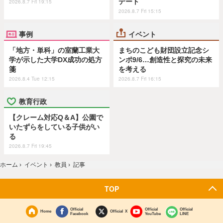
デート
2026.8.7 Fri 19:15
2026.8.7 Fri 15:15
事例
イベント
「地方・単科」の室蘭工業大
まちのこども財団設立記念シ
学が示した大学DX成功の処方
ンポ9/6…創造性と探究の未来
箋
を考える
2026.8.4 Tue 12:15
2026.8.7 Fri 16:15
教育行政
【クレーム対応Q＆A】公園で
いたずらをしている子供がい
る
2026.8.7 Fri 19:45
ホーム
›
イベント
›
教員
›
記事
TOP
Official
Official
Official
Home
Official X
Facebook
YouTube
LINE