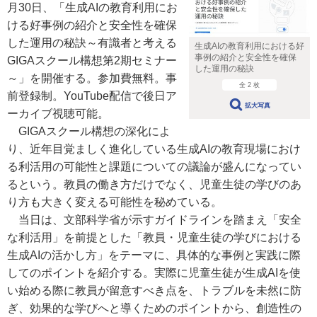
月30日、「生成AIの教育利用にお
ける好事例の紹介と安全性を確保
した運用の秘訣～有識者と考える
生成AIの教育利用における好
事例の紹介と安全性を確保
GIGAスクール構想第2期セミナー
した運用の秘訣
～」を開催する。参加費無料。事
全 2 枚
前登録制。YouTube配信で後日ア
拡大写真
ーカイブ視聴可能。
GIGAスクール構想の深化によ
り、近年目覚ましく進化している生成AIの教育現場におけ
る利活用の可能性と課題についての議論が盛んになってい
るという。教員の働き方だけでなく、児童生徒の学びのあ
り方も大きく変える可能性を秘めている。
当日は、文部科学省が示すガイドラインを踏まえ「安全
な利活用」を前提とした「教員・児童生徒の学びにおける
生成AIの活かし方」をテーマに、具体的な事例と実践に際
してのポイントを紹介する。実際に児童生徒が生成AIを使
い始める際に教員が留意すべき点を、トラブルを未然に防
ぎ、効果的な学びへと導くためのポイントから、創造性の