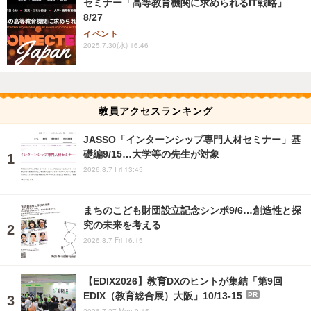
セミナー「高等教育機関に求められるIT戦略」
8/27
イベント
2025.7.30(水) 16:46
教員アクセスランキング
JASSO「インターンシップ専門人材セミナー」基
礎編9/15…大学等の先生が対象
2026.8.7 Fri 13:45
まちのこども財団設立記念シンポ9/6…創造性と探
究の未来を考える
2026.8.7 Fri 16:15
【EDIX2026】教育DXのヒントが集結「第9回
EDIX（教育総合展）大阪」10/13-15
PR
2026.7.27 Mon 9:15