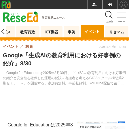
教育業界ニュース
menu
search
イベント
ービス
教育行政
ICT機器
事例
リセマム
イベント
教員
2025.8.4 Mon 17:45
Google「生成AIの教育利用における好事例の
紹介」8/30
Google for Educationは2025年8月30日、「生成AIの教育利用における好事例
の紹介と安全性を確保した運用の秘訣～有識者と考えるGIGAスクール構想第2
期セミナー～」を開催する。参加費無料。事前登録制。YouTube配信で後日ア
ーカイブ視聴可能。
Google for Educationは2025年8