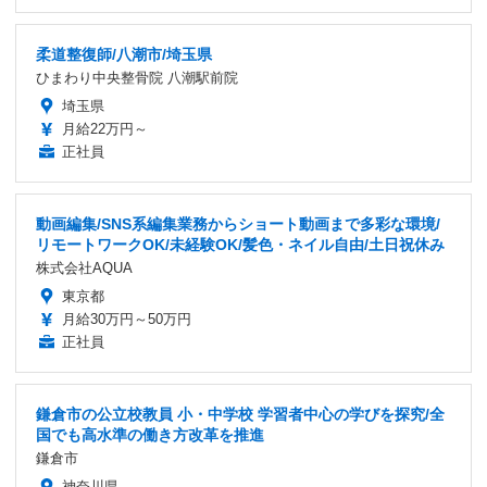
柔道整復師/八潮市/埼玉県
ひまわり中央整骨院 八潮駅前院
埼玉県
月給22万円～
正社員
動画編集/SNS系編集業務からショート動画まで多彩な環境/
リモートワークOK/未経験OK/髪色・ネイル自由/土日祝休み
株式会社AQUA
東京都
月給30万円～50万円
正社員
鎌倉市の公立校教員 小・中学校 学習者中心の学びを探究/全
国でも高水準の働き方改革を推進
鎌倉市
神奈川県