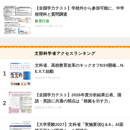
【全国学力テスト】学校外から参加可能に、中学
校理科と質問調査
教育行政
2025.4.11(金) 17:15
文部科学省アクセスランキング
文科省、高校教育改革のキックオフ8/24開催…N-
E.X.T.始動
2026.8.7 Fri 12:15
【全国学力テスト】2026年度分析結果公表、国
語・英語に共通の弱点は「根拠を示す力」
2026.8.4 Tue 11:36
【大学受験2027】文科省「実施要項Q＆A」AI面