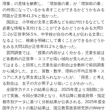
増量」の意味を解釈し、「増加後の量」が「増加前の量」
の何倍になっているかを表すことができるかどうかをみる
問題が正答率41.3％と低かった。
国語は、小学校が文章と図表などを結び付けるなどして
必要な情報を見付けることができるかどうかをみる大問3
三-2が正答率56.5％。中学校が自分の考えが伝わる文章に
なるように、根拠を明確にして書くことができるかどうか
をみる大問1四が正答率31.2％と低かった。
質問調査では、「授業の内容がよく分かる」児童生徒ほ
ど各教科の正答率・スコアが高い傾向が見られたが、「当
てはまる」と回答した児童生徒の割合は全教科で前回調査
から減少した。また、算数・数学、理科の平均正答率・ス
コアに大きな男女差は見られなかったが、「得意」と考え
る割合は、女子の方が男子より低いことがわかった。
全国学力テストの結果公表は、2025年度より3段階に分
けて実施。今回が第2弾となり、8月以降に都道府県・指定
都市別データに基づく分析結果が公表される。2025年度全
国学力テストの集計結果は、国立教育政策研究所のWebサ