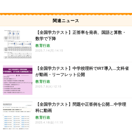
関連ニュース
【全国学力テスト】正答率を発表、国語と算数・
数学で下降
教育行政
2025.7.14(月) 14:15
【全国学力テスト】中学校理科でIRT導入…文科省
が動画・リーフレット公開
教育行政
2025.7.8(火) 12:15
【全国学力テスト】問題や正答例を公開…中学理
科に動画
教育行政
2025.4.18(金) 11:15