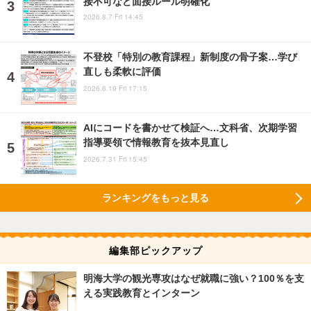
接不可など面接ルール明確化
2026.8.7 Fri 14:45
不登校「特別の教育課程」新制度の骨子案…学び
直しも柔軟に評価
2026.6.19 Fri 17:15
AIにコードを書かせて検証へ…文科省、次期学習
指導要領で情報教育を抜本見直し
2026.7.31 Fri 15:45
ランキングをもっと見る
編集部ピックアップ
明海大学の観光専攻はなぜ就職に強い？100％を支
える実践教育とインターン