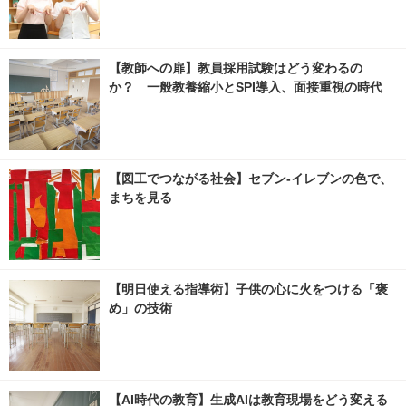
【教師への扉】教員採用試験はどう変わるの
か？ 一般教養縮小とSPI導入、面接重視の時代
【図工でつながる社会】セブン‐イレブンの色で、
まちを見る
【明日使える指導術】子供の心に火をつける「褒
め」の技術
【AI時代の教育】生成AIは教育現場をどう変える