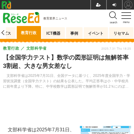
教育業界ニュース
menu
search
教育行政
ービス
ICT機器
事例
イベント
リセマム
教育行政
文部科学省
2025.7.31 Thu 18:25
【全国学力テスト】数学の図形証明は無解答率
3割超、大きな男女差なし
文部科学省は2025年7月31日、全国データに基づく、2025年度全国学力・学
習状況調査（全国学力テスト）の結果を公表した。平均正答率は小・中学校共
に前年度より下降。特に、中学校数学は図形証明で無解答率が31.2％にのぼ
り、平均正答率は5割を下回った。
文部科学省は2025年7月31日、