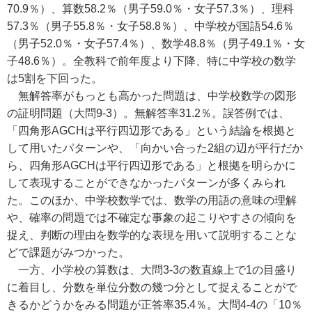
70.9％）、算数58.2％（男子59.0％・女子57.3％）、理科
57.3％（男子55.8％・女子58.8％）、中学校が国語54.6％
（男子52.0％・女子57.4％）、数学48.8％（男子49.1％・女
子48.6％）。全教科で前年度より下降、特に中学校の数学
は5割を下回った。
無解答率がもっとも高かった問題は、中学校数学の図形
の証明問題（大問9-3）。無解答率31.2％。誤答例では、
「四角形AGCHは平行四辺形である」という結論を根拠と
して用いたパターンや、「向かい合った2組の辺が平行だか
ら、四角形AGCHは平行四辺形である」と根拠を明らかに
して表現することができなかったパターンが多くみられ
た。このほか、中学校数学では、数学の用語の意味の理解
や、確率の問題では不確定な事象の起こりやすさの傾向を
捉え、判断の理由を数学的な表現を用いて説明することな
どで課題がみつかった。
一方、小学校の算数は、大問3-3の数直線上で1の目盛り
に着目し、分数を単位分数の幾つ分として捉えることがで
きるかどうかをみる問題が正答率35.4％。大問4-4の「10％