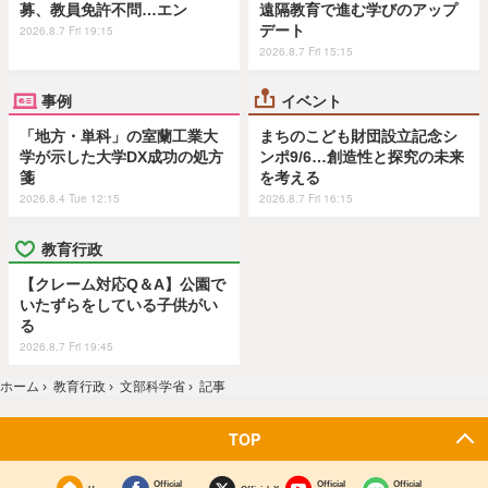
募、教員免許不問…エン
遠隔教育で進む学びのアップ
デート
2026.8.7 Fri 19:15
2026.8.7 Fri 15:15
事例
イベント
「地方・単科」の室蘭工業大
まちのこども財団設立記念シ
学が示した大学DX成功の処方
ンポ9/6…創造性と探究の未来
箋
を考える
2026.8.4 Tue 12:15
2026.8.7 Fri 16:15
教育行政
【クレーム対応Q＆A】公園で
いたずらをしている子供がい
る
2026.8.7 Fri 19:45
ホーム
›
教育行政
›
文部科学省
›
記事
TOP
Official
Official
Official