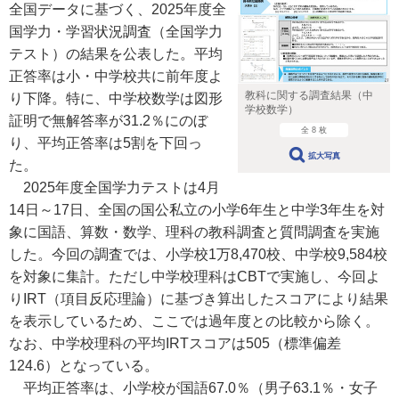
全国データに基づく、2025年度全
国学力・学習状況調査（全国学力
テスト）の結果を公表した。平均
正答率は小・中学校共に前年度よ
教科に関する調査結果（中
り下降。特に、中学校数学は図形
学校数学）
証明で無解答率が31.2％にのぼ
全 8 枚
り、平均正答率は5割を下回っ
拡大写真
た。
2025年度全国学力テストは4月
14日～17日、全国の国公私立の小学6年生と中学3年生を対
象に国語、算数・数学、理科の教科調査と質問調査を実施
した。今回の調査では、小学校1万8,470校、中学校9,584校
を対象に集計。ただし中学校理科はCBTで実施し、今回よ
りIRT（項目反応理論）に基づき算出したスコアにより結果
を表示しているため、ここでは過年度との比較から除く。
なお、中学校理科の平均IRTスコアは505（標準偏差
124.6）となっている。
平均正答率は、小学校が国語67.0％（男子63.1％・女子