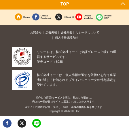
TOP
Official
Official
Official
Home
Official X
Facebook
YouTube
LINE
お問合せ
広告掲載
会社概要
リシードについて
個人情報保護方針
リシードは、株式会社イード（東証グロース上場）の運
営するサービスです。
証券コード：6038
株式会社イードは、個人情報の適切な取扱いを行う事業
者に対して付与されるプライバシーマークの付与認定を
受けています。
紹介した商品/サービスを購入、契約した場合に、
売上の一部が弊社サイトに還元されることがあります。
当サイトに掲載の記事・見出し・写真・画像の無断転載を禁じます。
Copyright © 2026 IID, Inc.