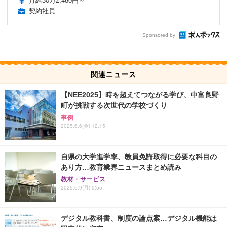
月給30万2,480円～
契約社員
Sponsored by
関連ニュース
【NEE2025】時を超えてつながる学び、中富良野
町が挑戦する次世代の学校づくり
事例
2025.6.6(金) 12:15
自県の大学進学率、教員免許取得に必要な科目の
あり方…教育業界ニュースまとめ読み
教材・サービス
2025.6.9(月) 5:55
デジタル教科書、制度の論点案…デジタル機能は