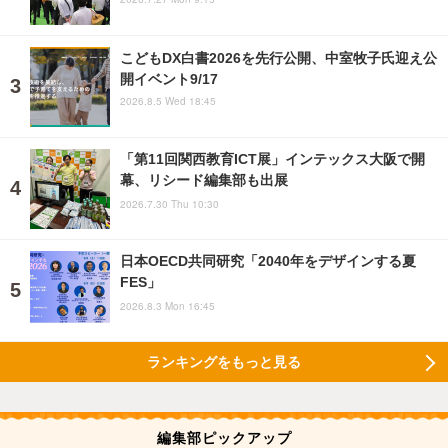
こどもDX白書2026を先行公開、中室牧子氏迎え公
開イベント9/17
2026.8.5 Wed 18:45
「第11回関西教育ICT展」インテックス大阪で開
幕、リシード編集部も出展
2026.7.30 Thu 10:30
日本OECD共同研究「2040年をデザインする夏
FES」
2026.8.3 Mon 16:45
ランキングをもっと見る
編集部ピックアップ