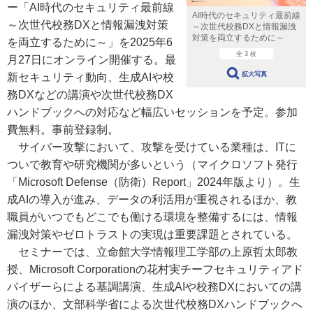
ー「AI時代のセキュリティ最前線
AI時代のセキュリティ最前線
～次世代校務DXと情報漏洩対策
～次世代校務DXと情報漏洩
対策を両立するために～
を両立するために～」を2025年6
全 3 枚
月27日にオンライン開催する。最
拡大写真
新セキュリティ動向、生成AIや校
務DXなどの講演や次世代校務DX
ハンドブックへの対応など幅広いセッションを予定。参加
費無料。事前登録制。
サイバー攻撃において、攻撃を受けている業種は、ITに
ついで教育や研究機関が多いという（マイクロソフト発行
「Microsoft Defense（防衛）Report」2024年版より）。生
成AIの導入が進み、データの利活用が重視されるほか、教
職員がいつでもどこでも働ける環境を整備するには、情報
漏洩対策やゼロトラストの実現は重要課題とされている。
セミナーでは、立命館大学情報理工学部の上原哲太郎教
授、Microsoft Corporationの花村実チーフセキュリティアド
バイザーらによる基調講演、生成AIや校務DXにおいての講
演のほか、文部科学省による次世代校務DXハンドブックへ