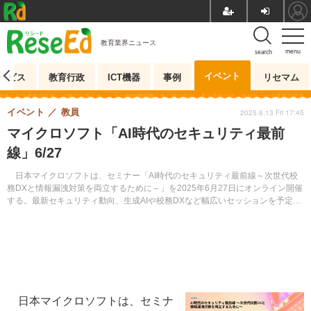
教育業界ニュース
menu
search
イベント
ービス
教育行政
ICT機器
事例
リセマム
イベント
教員
2025.6.13 Fri 17:45
マイクロソフト「AI時代のセキュリティ最前
線」6/27
日本マイクロソフトは、セミナー「AI時代のセキュリティ最前線～次世代校
務DXと情報漏洩対策を両立するために～」を2025年6月27日にオンライン開催
する。最新セキュリティ動向、生成AIや校務DXなど幅広いセッションを予定。
参加費無料。事前登録制。
日本マイクロソフトは、セミナ