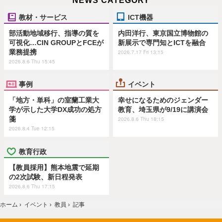
NEWS CATEGORY
教材・サービス
ICT機器
部活動地域移行、指導の質を
内田洋行、東京国立博物館の
可視化…CIN GROUPとFCEが
新展示で専門知とICTを融合
業務提携
2026.7.17 Fri 13:15
2026.8.6 Thu 15:45
事例
イベント
「地方・単科」の室蘭工業大
幸せになるためのジェンダー
学が示した大学DX成功の処方
教育、埼玉県が9/19に講演会
箋
2026.8.6 Thu 18:15
2026.8.4 Tue 12:15
教育行政
【教員採用】熊本地震で延期
の2次試験、新日程発表
2026.8.6 Thu 17:15
ホーム
›
イベント
›
教員
›
記事