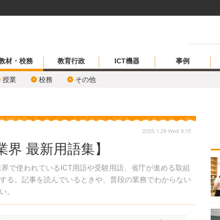
教材・校務
教育行政
ICT機器
事例
授業
校務
その他
2025.1.29 Wed 9:15
育業界 最新用語集】
界で使われているICT用語や受験用語、省庁が進める取組
する。記事を読んでいるときや、普段の業務でわからない
い。