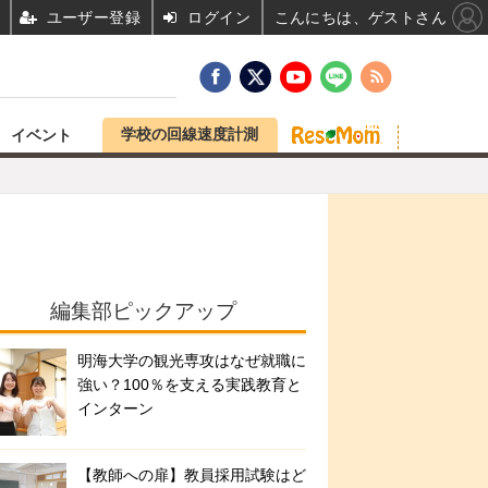
ユーザー登録
ログイン
こんにちは、ゲストさん
学校の回線速度計測
イベント
編集部ピックアップ
明海大学の観光専攻はなぜ就職に
強い？100％を支える実践教育と
インターン
【教師への扉】教員採用試験はど