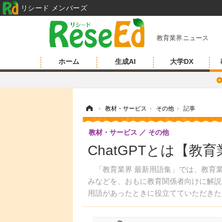
リシード メンバーズ
教育業界ニュース
ホーム
生成AI
大学DX
ホーム
›
教材・サービス
›
その他
›
記事
教材・サービス
その他
ChatGPTとは【教
「教育業界 最新用語集」では、教育業
みなどを、おもに教育関係者向けに解説
用語があったときに役立てていただきた