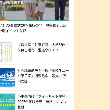
どもDX白書2026を先行公開、中室牧子氏迎
公開イベント9/17
【教員採用】東京都、大学3年生
前倒し選考…通過率80.8％
社会課題解決を応援「高校生エー
ル甲子園」活動募集、最大20万
円支援
小中高向け「フォーサイト手帳」
2027年度版発売、無料サンプル
受付