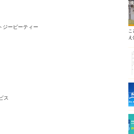
ットジーピーティー
こ
え
ビス