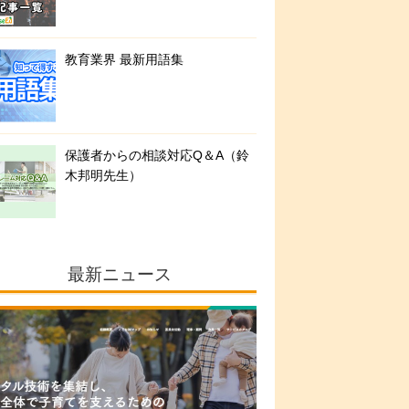
教育業界 最新用語集
保護者からの相談対応Q＆A（鈴
木邦明先生）
最新ニュース