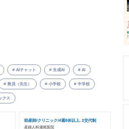
AIチャット
生成AI
AI
教員（先生）
小学校
中学校
ックス
助産師/クリニック/4週8休以上, 2交代制
産婦人科瀬尾医院