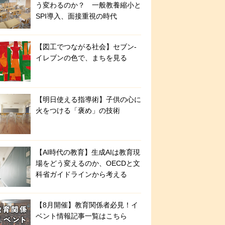
う変わるのか？ 一般教養縮小と
SPI導入、面接重視の時代
【図工でつながる社会】セブン‐
イレブンの色で、まちを見る
【明日使える指導術】子供の心に
火をつける「褒め」の技術
【AI時代の教育】生成AIは教育現
場をどう変えるのか、OECDと文
科省ガイドラインから考える
【8月開催】教育関係者必見！イ
ベント情報記事一覧はこちら