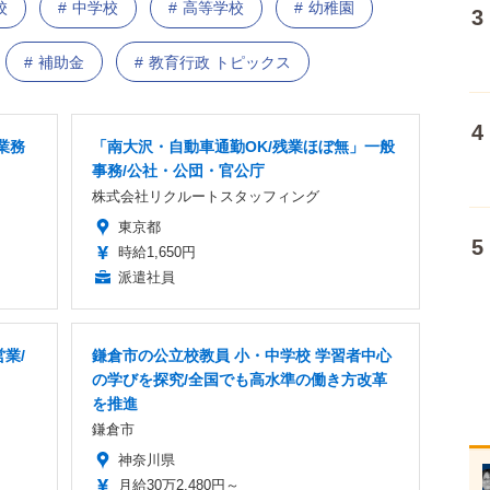
校
中学校
高等学校
幼稚園
補助金
教育行政 トピックス
業務
「南大沢・自動車通勤OK/残業ほぼ無」一般
事務/公社・公団・官公庁
株式会社リクルートスタッフィング
東京都
時給1,650円
派遣社員
業/
鎌倉市の公立校教員 小・中学校 学習者中心
の学びを探究/全国でも高水準の働き方改革
を推進
鎌倉市
神奈川県
月給30万2,480円～