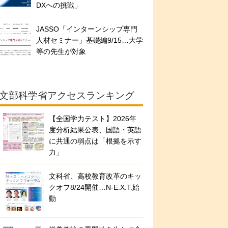
DXへの挑戦」
JASSO「インターンシップ専門
人材セミナー」基礎編9/15…大学
等の先生が対象
文部科学省アクセスランキング
【全国学力テスト】2026年
度分析結果公表、国語・英語
に共通の弱点は「根拠を示す
力」
文科省、高校教育改革のキッ
クオフ8/24開催…N-E.X.T.始
動