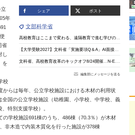
公立
シェア
ポスト
和5年
文部科学省
91
を使
高校教育はここまで変わる、遠隔教育で進む学びのアップデート
同省
【大学受験2027】文科省「実施要項Q＆A」AI面接不可など面接ルール明確化
対し
文科省、高校教育改革のキックオフ8/24開催…N-E.X.T.始動
」を
編集部にメッセージを送る
学校
年度からは毎年、公立学校施設における木材の利用状
は全国の公立学校施設（幼稚園、小学校、中学校、義
校、特別支援学校）。
の学校施設691棟のうち、486棟（70.3％）が木材
％）、非木造で内装木質化を行った施設が378棟