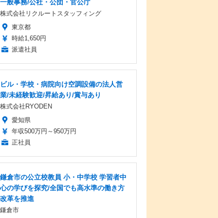
一般事務/公社・公団・官公庁
株式会社リクルートスタッフィング
東京都
時給1,650円
派遣社員
ビル・学校・病院向け空調設備の法人営
業/未経験歓迎/昇給あり/賞与あり
株式会社RYODEN
愛知県
年収500万円～950万円
正社員
鎌倉市の公立校教員 小・中学校 学習者中
心の学びを探究/全国でも高水準の働き方
改革を推進
鎌倉市