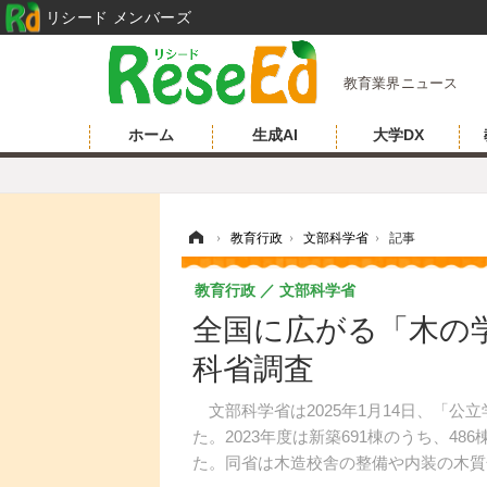
リシード メンバーズ
教育業界ニュース
ホーム
生成AI
大学DX
ホーム
›
教育行政
›
文部科学省
›
記事
教育行政
文部科学省
全国に広がる「木の
科省調査
文部科学省は2025年1月14日、「公
た。2023年度は新築691棟のうち、48
た。同省は木造校舎の整備や内装の木質