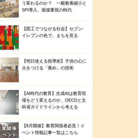
う変わるのか？ 一般教養縮小と
SPI導入、面接重視の時代
【図工でつながる社会】セブン‐
イレブンの色で、まちを見る
【明日使える指導術】子供の心に
火をつける「褒め」の技術
【AI時代の教育】生成AIは教育現
場をどう変えるのか、OECDと文
科省ガイドラインから考える
【8月開催】教育関係者必見！イ
ベント情報記事一覧はこちら