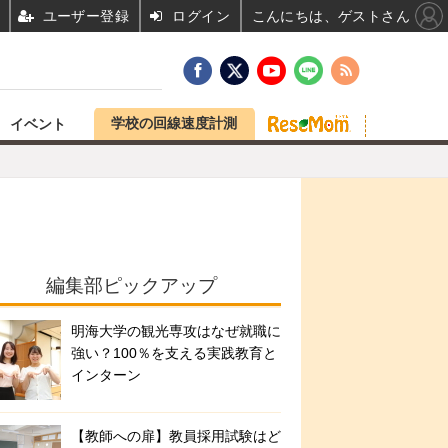
ユーザー登録
ログイン
こんにちは、ゲストさん
学校の回線速度計測
イベント
編集部ピックアップ
明海大学の観光専攻はなぜ就職に
強い？100％を支える実践教育と
インターン
【教師への扉】教員採用試験はど