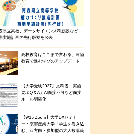
森県立高校、データサイエンス科新設など…
期実施計画の先行版案を公表
高校教育はここまで変わる、遠隔
教育で進む学びのアップデート
【大学受験2027】文科省「実施
要項Q＆A」AI面接不可など面接
ルール明確化
【9/15 Zoom】大学DXセミナ
ー：京都産業大学「学生を巻き込
む、双方向・参加型の大人数講義