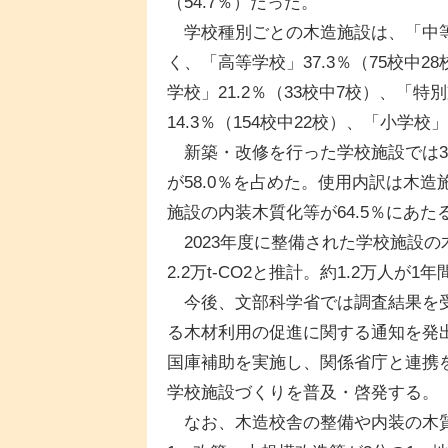
（54.7％）だった。
学校種別ごとの木造施設は、「中等教
く、「高等学校」37.3％（75校中2
学校」21.2％（33校中7校）、「特
14.3％（154校中22校）、「小学校
新築・改修を行った学校施設では3万
が58.0％を占めた。使用内訳は木造施
施設の内装木質化等が64.5％にあたる
2023年度に整備された学校施設の
2.2万t-CO2と推計。約1.2万人
今後、文部科学省では調査結果を受
る木材利用の促進に関する通知を発
国庫補助を実施し、関係省庁と連携
学校施設づくりを普及・啓発する。
なお、木造校舎の整備や内装の木質