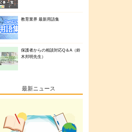
教育業界 最新用語集
保護者からの相談対応Q＆A（鈴
木邦明先生）
最新ニュース