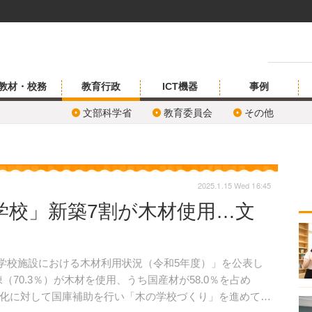
教材・校務
教育行政
ICT機器
事例
文部科学省
教育委員会
その他
2025.1.15 Wed 16:45
学校」新築7割が木材使用…文
立学校施設における木材利用状況（令和5年度）」を公表し
6棟（70.3％）が木材を使用、うち国産材が58.0％を占め
化に対して国庫補助を行い「木の学校づくり」を進めてい