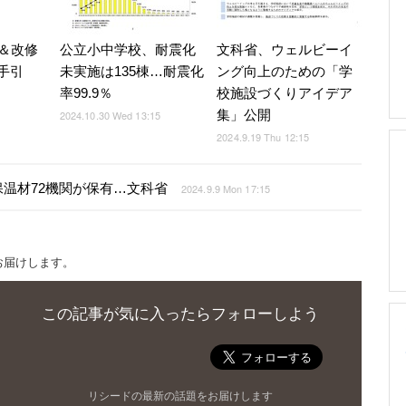
＆改修
公立小中学校、耐震化
文科省、ウェルビーイ
手引
未実施は135棟…耐震化
ング向上のための「学
率99.9％
校施設づくりアイデア
集」公開
2024.10.30 Wed 13:15
2024.9.19 Thu 12:15
温材72機関が保有…文科省
2024.9.9 Mon 17:15
お届けします。
この記事が気に入ったらフォローしよう
リシードの最新の話題をお届けします