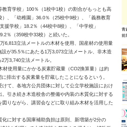
育学校」100％（1校中1校）の割合がもっとも高
8校）、「幼稚園」36.0％（25校中9校）、「義務教育
別支援学校」18.2％（44校中8校）、「中学校」
青
」9.2％（359校中33校）と続いた。
前
6,813立法メートルの木材を使用、国産材の使用量
設が35.5％にあたる1万3,073立法メートル、非木造
2万3,740立法メートル。
木材使用量にかかる炭素貯蔵量（CO2換算量）は約
が1年間に排出する炭素量を貯蔵したことになるという。
けて、各地方公共団体に対して公立学校施設におけ
出。引き続き木造校舎の整備や内装の木質化に対する
を図りながら、講習会などに取り組み木材を活用した
化に対する国庫補助負担は原則、新増築が2分の