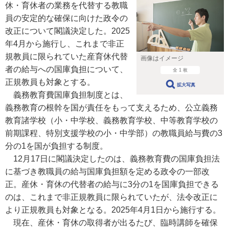
休・育休者の業務を代替する教職
員の安定的な確保に向けた政令の
改正について閣議決定した。2025
年4月から施行し、これまで非正
規教員に限られていた産育休代替
画像はイメージ
者の給与への国庫負担について、
全 1 枚
正規教員も対象とする。
拡大写真
義務教育費国庫負担制度とは、
義務教育の根幹を国が責任をもって支えるため、公立義務
教育諸学校（小・中学校、義務教育学校、中等教育学校の
前期課程、特別支援学校の小・中学部）の教職員給与費の3
分の1を国が負担する制度。
12月17日に閣議決定したのは、義務教育費の国庫負担法
に基づき教職員の給与国庫負担額を定める政令の一部改
正。産休・育休の代替者の給与に3分の1を国庫負担できる
のは、これまで非正規教員に限られていたが、法令改正に
より正規教員も対象となる。2025年4月1日から施行する。
現在、産休・育休の取得者が出るたび、臨時講師を確保