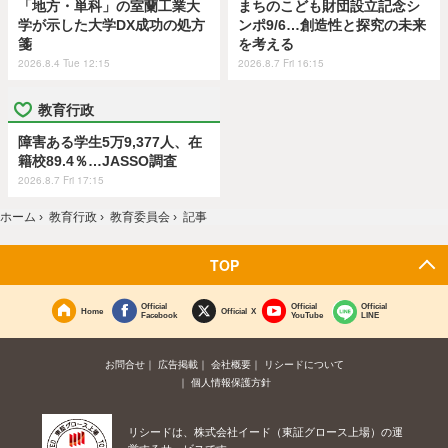
「地方・単科」の室蘭工業大
まちのこども財団設立記念シ
学が示した大学DX成功の処方
ンポ9/6…創造性と探究の未来
箋
を考える
2026.8.4 Tue 12:15
2026.8.7 Fri 16:15
教育行政
障害ある学生5万9,377人、在
籍校89.4％…JASSO調査
2026.8.7 Fri 17:15
ホーム
›
教育行政
›
教育委員会
›
記事
TOP
Official
Official
Official
Home
Official X
Facebook
YouTube
LINE
お問合せ
広告掲載
会社概要
リシードについて
個人情報保護方針
リシードは、株式会社イード（東証グロース上場）の運