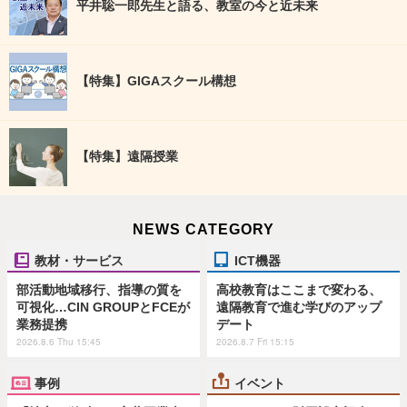
平井聡一郎先生と語る、教室の今と近未来
【特集】GIGAスクール構想
【特集】遠隔授業
NEWS CATEGORY
教材・サービス
ICT機器
部活動地域移行、指導の質を
高校教育はここまで変わる、
可視化…CIN GROUPとFCEが
遠隔教育で進む学びのアップ
業務提携
デート
2026.8.6 Thu 15:45
2026.8.7 Fri 15:15
事例
イベント