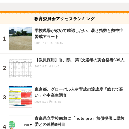
教育委員会アクセスランキング
学校現場が改めて確認したい、暑さ指数と熱中症
警戒アラート
2026.7.23 Thu 16:45
【教員採用】香川県、第1次選考の実合格者639人
2026.8.7 Fri 11:45
東京都、グローバル人材育成の達成度「総じて高
い」小中高生調査
2025.5.23 Fri 15:15
青森県立学校66校に「note pro」無償提供…県教
委との連携8例目