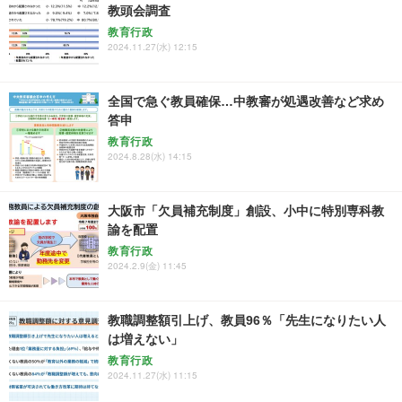
教頭会調査
教育行政
2024.11.27(水) 12:15
全国で急ぐ教員確保…中教審が処遇改善など求め
答申
教育行政
2024.8.28(水) 14:15
大阪市「欠員補充制度」創設、小中に特別専科教
諭を配置
教育行政
2024.2.9(金) 11:45
教職調整額引上げ、教員96％「先生になりたい人
は増えない」
教育行政
2024.11.27(水) 11:15