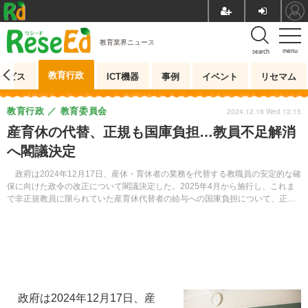
教育業界ニュース
menu
search
教育行政
ービス
ICT機器
事例
イベント
リセマム
教育行政
教育委員会
2024.12.18 Wed 12:15
産育休の代替、正規も国庫負担…教員不足解消
へ閣議決定
政府は2024年12月17日、産休・育休者の業務を代替する教職員の安定的な確
保に向けた政令の改正について閣議決定した。2025年4月から施行し、これま
で非正規教員に限られていた産育休代替者の給与への国庫負担について、正規
教員も対象とする。
政府は2024年12月17日、産