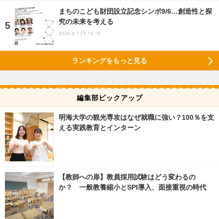
まちのこども財団設立記念シンポ9/6…創造性と探
究の未来を考える
2026.8.7 Fri 16:15
ランキングをもっと見る
編集部ピックアップ
明海大学の観光専攻はなぜ就職に強い？100％を支
える実践教育とインターン
【教師への扉】教員採用試験はどう変わるの
か？ 一般教養縮小とSPI導入、面接重視の時代