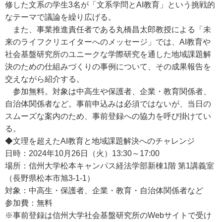
修した文系の学生3名が「文系学問とAI教育」という挑戦的
なテーマで議論を繰り広げる。
また、事業推進責任者である丸橋昌太郎教授による「未
来のライフクリエイターへのメッセージ」では、AI教育や
社会基盤研究所のユニークな学際研究を通した地域課題解
決のための仕組みづくりの事例について、その成果報告を
交えながら紹介する。
参加無料。対象は中高生や保護者、企業・教育関係者、
自治体関係者など。事前申込みは必須ではないが、当日の
スムーズな案内のため、事前登録への協力を呼び掛けてい
る。
◆文理を超えたAI教育と地域課題解決へのチャレンジ
日時：2024年10月26日（火）13:30～17:00
場所：信州大学松本キャンパス経法学部新棟1階 第1講義室
（長野県松本市旭3-1-1）
対象：中高生・保護者、企業・教育・自治体関係者など
参加費：無料
※事前登録は信州大学社会基盤研究所のWebサイトで受け