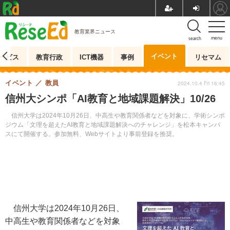
教育業界ニュース
menu
search
イベント
ービス
教育行政
ICT機器
事例
リセマム
イベント
教員
2024.10.4 Fri 16:45
信州大シンポ「AI教育と地域課題解決」10/26
信州大学は2024年10月26日、中高生や教育関係者などを対象に、学術シンポ
ジウム「文理を超えたAI教育と地域課題解決へのチャレンジ」を松本キャンパ
スにて開催する。参加無料、Webサイトより事前登録を推奨。
信州大学は2024年10月26日、
中高生や教育関係者などを対象