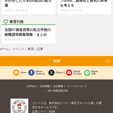
学が示した大学DX成功の処方
ンポ9/6…創造性と探究の未来
箋
を考える
2026.8.4 Tue 12:15
2026.8.7 Fri 16:15
教育行政
全国47都道府県の私立学校の
教職員等募集情報・まとめ
2026.8.10 Mon 10:15
ホーム
›
イベント
›
教員
›
記事
TOP
Official
Official
Official
Home
Official X
Facebook
YouTube
LINE
お問合せ
広告掲載
会社概要
リシードについて
個人情報保護方針
リシードは、株式会社イード（東証グロース上場）の運
営するサービスです。
証券コード：6038