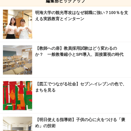
編集部ピックアップ
明海大学の観光専攻はなぜ就職に強い？100％を支
える実践教育とインターン
【教師への扉】教員採用試験はどう変わるの
か？ 一般教養縮小とSPI導入、面接重視の時代
【図工でつながる社会】セブン‐イレブンの色で、
まちを見る
【明日使える指導術】子供の心に火をつける「褒
め」の技術