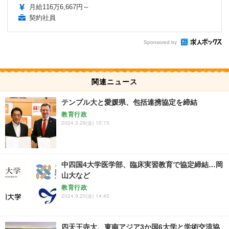
月給116万6,667円～
契約社員
Sponsored by
関連ニュース
テンプル大と愛媛県、包括連携協定を締結
教育行政
2024.3.29(金) 10:15
中四国4大学医学部、臨床実習教育で協定締結…岡
山大など
教育行政
2024.9.20(金) 14:45
四天王寺大、東南アジア3か国6大学と学術交流協