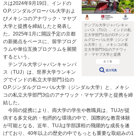
スは2024年9月19日、インドの
O.P.ジンダルグローバル大学およ
びメキシコのアナワック・マヤブ
テンプル大学ジャパンキャ
大学と提携を締結したと発表し
ンパス（TUJ）、インドの私
た。2025年1月に開設予定の京都
立大学部門1位のO.P.ジンダ
ルグローバル大学（ジンダ
の新拠点をベースに、留学プログ
ル大学）と、メキシコの私
ラムや単位互換プログラムを展開
立大学部門3位のアナワッ
ク・マヤブ大学と提携
するという。
全 2 枚
テンプル大学ジャパンキャンパ
拡大写真
ス（TUJ）は、世界大学ランキン
グでインドの私立大学部門1位の
O.P.ジンダルグローバル大学（ジンダル大学）と、メキシ
コの私立大学部門3位のアナワック・マヤブ大学と提携を締
結した。
今回の提携により、両大学の学生や教職員は、TUJが提
供する多文化的・包摂的な環境の中で、国際的な教育体験
が可能となる。近年、TUJは学部課程の飛躍的な成長を遂
げており、40年以上の歴史の中でもっとも重要な取組みの1