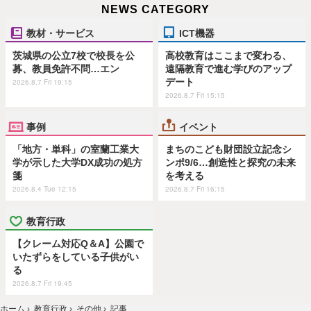
NEWS CATEGORY
教材・サービス
ICT機器
茨城県の公立7校で校長を公
高校教育はここまで変わる、
募、教員免許不問…エン
遠隔教育で進む学びのアップ
デート
2026.8.7 Fri 19:15
2026.8.7 Fri 15:15
事例
イベント
「地方・単科」の室蘭工業大
まちのこども財団設立記念シ
学が示した大学DX成功の処方
ンポ9/6…創造性と探究の未来
箋
を考える
2026.8.4 Tue 12:15
2026.8.7 Fri 16:15
教育行政
【クレーム対応Q＆A】公園で
いたずらをしている子供がい
る
2026.8.7 Fri 19:45
ホーム
›
教育行政
›
その他
›
記事