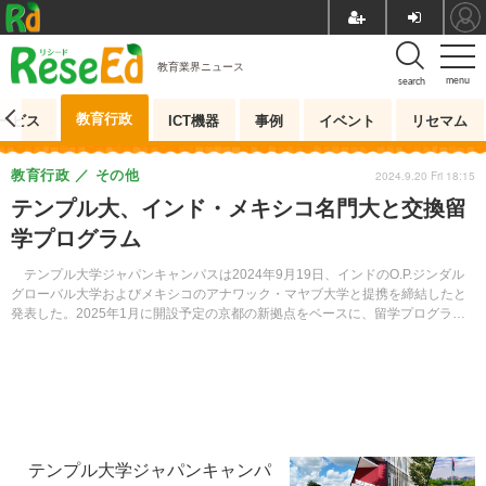
教育業界ニュース
menu
search
教育行政
ービス
ICT機器
事例
イベント
リセマム
教育行政
その他
2024.9.20 Fri 18:15
テンプル大、インド・メキシコ名門大と交換留
学プログラム
テンプル大学ジャパンキャンパスは2024年9月19日、インドのO.P.ジンダル
グローバル大学およびメキシコのアナワック・マヤブ大学と提携を締結したと
発表した。2025年1月に開設予定の京都の新拠点をベースに、留学プログラム
や単位互換プログラムを展開するという。
テンプル大学ジャパンキャンパ