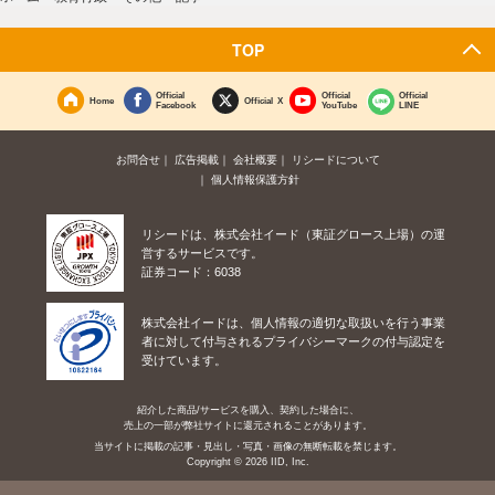
TOP
Official
Official
Official
Home
Official X
Facebook
YouTube
LINE
お問合せ
広告掲載
会社概要
リシードについて
個人情報保護方針
リシードは、株式会社イード（東証グロース上場）の運
営するサービスです。
証券コード：6038
株式会社イードは、個人情報の適切な取扱いを行う事業
者に対して付与されるプライバシーマークの付与認定を
受けています。
紹介した商品/サービスを購入、契約した場合に、
売上の一部が弊社サイトに還元されることがあります。
当サイトに掲載の記事・見出し・写真・画像の無断転載を禁じます。
Copyright © 2026 IID, Inc.