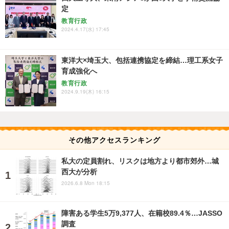
定
教育行政
2024.4.17(水) 17:45
東洋大×埼玉大、包括連携協定を締結…理工系女子
育成強化へ
教育行政
2024.9.19(木) 16:15
その他アクセスランキング
私大の定員割れ、リスクは地方より都市郊外…城
西大が分析
2026.6.8 Mon 18:15
障害ある学生5万9,377人、在籍校89.4％…JASSO
調査