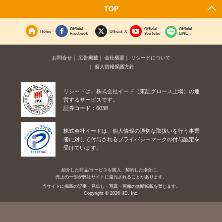
TOP
Official
Official
Official
Home
Official X
Facebook
YouTube
LINE
お問合せ
広告掲載
会社概要
リシードについて
個人情報保護方針
リシードは、株式会社イード（東証グロース上場）の運
営するサービスです。
証券コード：6038
株式会社イードは、個人情報の適切な取扱いを行う事業
者に対して付与されるプライバシーマークの付与認定を
受けています。
紹介した商品/サービスを購入、契約した場合に、
売上の一部が弊社サイトに還元されることがあります。
当サイトに掲載の記事・見出し・写真・画像の無断転載を禁じます。
Copyright © 2026 IID, Inc.