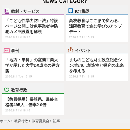
NEWS CATEGORY
教材・サービス
ICT機器
「こども性暴力防止法」特設
高校教育はここまで変わる、
ページ公開…対象事業者や防
遠隔教育で進む学びのアップ
犯カメラ設置を解説
デート
2026.8.7 Fri 18:15
2026.8.7 Fri 15:15
事例
イベント
「地方・単科」の室蘭工業大
まちのこども財団設立記念シ
学が示した大学DX成功の処方
ンポ9/6…創造性と探究の未来
箋
を考える
2026.8.4 Tue 12:15
2026.8.7 Fri 16:15
教育行政
【教員採用】長崎県、最終合
格者495人…倍率2.0倍
2026.8.7 Fri 18:45
ホーム
›
教育行政
›
教育委員会
›
記事