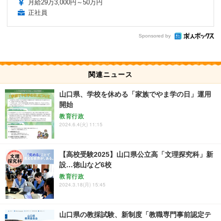
月給29万3,000円～50万円
正社員
Sponsored by
関連ニュース
山口県、学校を休める「家族でやま学の日」運用
開始
教育行政
2024.6.4(火) 11:15
【高校受験2025】山口県公立高「文理探究科」新
設…徳山など6校
教育行政
2024.3.18(月) 15:45
山口県の教採試験、新制度「教職専門事前認定テ