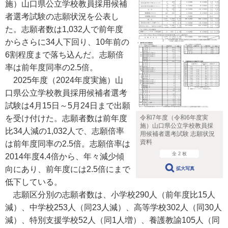
施）山口県公立学校教員採用候補
者選考試験の志願状況を公表し
た。志願者数は1,032人で前年度
からさらに34人下回り、10年前の
6割程度まで落ち込んだ。志願倍
率は前年度同率の2.5倍。
2025年度（2024年度実施）山
口県公立学校教員採用候補者選考
試験は4月15日～5月24日まで出願
を受け付けた。志願者数は前年度
令和7年度（令和6年度実
施）山口県公立学校教員採
比34人減の1,032人で、志願倍率
用候補者選考試験 志願状況
資料
は前年度同率の2.5倍。志願倍率は
全 2 枚
2014年度4.4倍から、年々減少傾
向にあり、前年度には2.5倍にまで
拡大写真
低下している。
志願区分別の志願者数は、小学校290人（前年度比15人
減）、中学校253人（同23人減）、高等学校302人（同30人
減）、特別支援学校52人（同1人増）、養護教諭105人（同