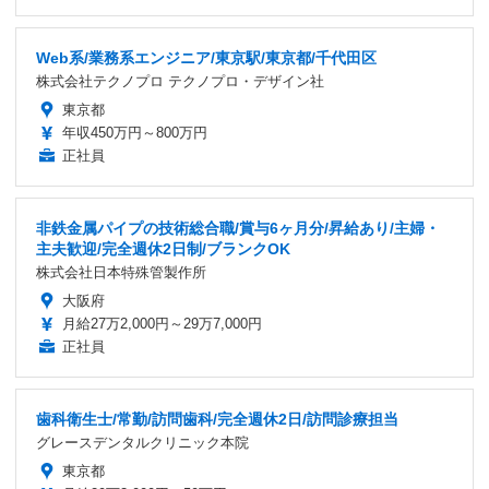
Web系/業務系エンジニア/東京駅/東京都/千代田区
株式会社テクノプロ テクノプロ・デザイン社
東京都
年収450万円～800万円
正社員
非鉄金属パイプの技術総合職/賞与6ヶ月分/昇給あり/主婦・
主夫歓迎/完全週休2日制/ブランクOK
株式会社日本特殊管製作所
大阪府
月給27万2,000円～29万7,000円
正社員
歯科衛生士/常勤/訪問歯科/完全週休2日/訪問診療担当
グレースデンタルクリニック本院
東京都