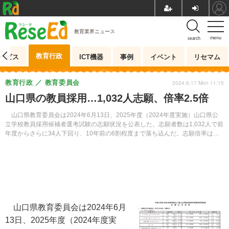
教育業界ニュース
menu
search
教育行政
ービス
ICT機器
事例
イベント
リセマム
教育行政
教育委員会
2024.6.17 Mon 11:15
山口県の教員採用…1,032人志願、倍率2.5倍
山口県教育委員会は2024年6月13日、2025年度（2024年度実施）山口県公
立学校教員採用候補者選考試験の志願状況を公表した。志願者数は1,032人で前
年度からさらに34人下回り、10年前の6割程度まで落ち込んだ。志願倍率は前
年度同率の2.5倍。
山口県教育委員会は2024年6月
13日、2025年度（2024年度実