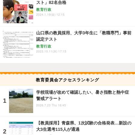
スト」82名合格
教育行政
2024.1.19(金) 12:15
山口県の教員採用、大学3年生に「教職専門」事前
認定テスト
教育行政
2023.10.11(水) 17:15
教育委員会アクセスランキング
学校現場が改めて確認したい、暑さ指数と熱中症
警戒アラート
2026.7.23 Thu 16:45
【教員採用】青森県、1次試験の合格発表…新設の
大3生選考115人が通過