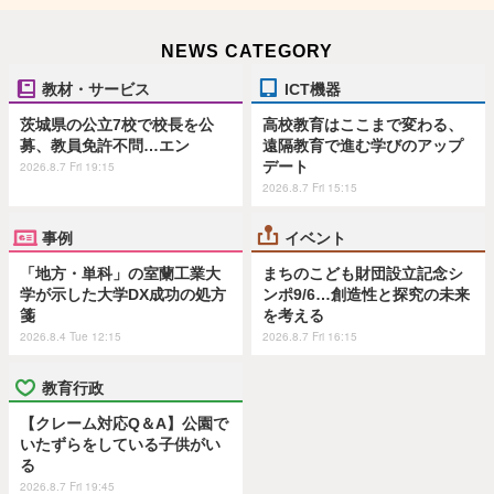
NEWS CATEGORY
教材・サービス
ICT機器
茨城県の公立7校で校長を公
高校教育はここまで変わる、
募、教員免許不問…エン
遠隔教育で進む学びのアップ
デート
2026.8.7 Fri 19:15
2026.8.7 Fri 15:15
事例
イベント
「地方・単科」の室蘭工業大
まちのこども財団設立記念シ
学が示した大学DX成功の処方
ンポ9/6…創造性と探究の未来
箋
を考える
2026.8.4 Tue 12:15
2026.8.7 Fri 16:15
教育行政
【クレーム対応Q＆A】公園で
いたずらをしている子供がい
る
2026.8.7 Fri 19:45