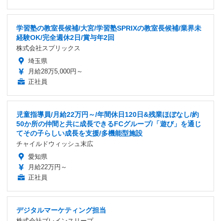
学習塾の教室長候補/大宮/学習塾SPRIXの教室長候補/業界未
経験OK/完全週休2日/賞与年2回
株式会社スプリックス
埼玉県
月給28万5,000円～
正社員
児童指導員/月給22万円～/年間休日120日&残業ほぼなし/約
50か所の仲間と共に成長できるFCグループ/「遊び」を通じ
てその子らしい成長を支援/多機能型施設
チャイルドウィッシュ末広
愛知県
月給22万円～
正社員
デジタルマーケティング担当
株式会社ブレインスリープ