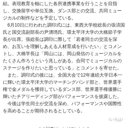
結。表現教育を軸にした各所連携事業を行うことを目指
し、交換留学や単位互換、ダンス部との交流、共同ミュー
ジカルの制作などを予定している。
6月10日に行われた調印式には、東西大学校総長の張済国
氏と国交流副部長の尹湧琇氏、環太平洋大学の大橋節子学
長が出席。張総長は調印に際して「若者同士の交流を深
め、お互いを理解しあえる人材育成を行いたい」とコメン
トし、大橋学長は「岡山には、岡山発信のミュージカルを
たくさん作ろうという兆しがある。合同でミュージカルの
ステージを作りたいと思っている」とコメントを寄せた。
また、調印式の後には、全国大会で12年連続大学日本一
に輝いた環太平洋大学のマーチングバンド部と、世界選手
権で金メダルを獲得しているダンス部、世界選手権優勝に
輝いたチアリーディング部がパフォーマンスを披露した。
今後は学生同士が交流を深め、パフォーマンスや国際性
を高めることが期待されるとしている。
《いろは》