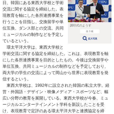
日、韓国にある東西大学校と学術
交流に関する協定を締結した。表
現教育を軸にした各所連携事業を
行うことを目指し、交換留学や単
調印式のようす
位互換、ダンス部との交流、共同
全 3 枚
ミュージカルの制作などを予定し
拡大写真
ているという。
環太平洋大学は、東西大学校と
学術交流に関する協定を締結した。これは、表現教育を軸
にした各所連携事業を目的としたもの。今後は交換留学や
単位互換、共同ミュージカルの制作などを予定しており、
両大学の学生の交流によって岡山から世界に表現教育を発
信するという。
東西大学校は、1992年に設立された韓国の私立大学。経
営・外国語・デザイン・映像メディア・スポーツなど、幅
広い分野の教育を展開している。東西大学校が今春、ミュ
ージカルエンターテインメント学科を新設したことを受
け、表現教育で定評のある環太平洋大学と連携協定を締