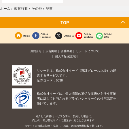
ホーム
›
教育行政
›
その他
›
記事
TOP
Official
Official
Official
Home
Official X
Facebook
YouTube
LINE
お問合せ
広告掲載
会社概要
リシードについて
個人情報保護方針
リシードは、株式会社イード（東証グロース上場）の運
営するサービスです。
証券コード：6038
株式会社イードは、個人情報の適切な取扱いを行う事業
者に対して付与されるプライバシーマークの付与認定を
受けています。
紹介した商品/サービスを購入、契約した場合に、
売上の一部が弊社サイトに還元されることがあります。
当サイトに掲載の記事・見出し・写真・画像の無断転載を禁じます。