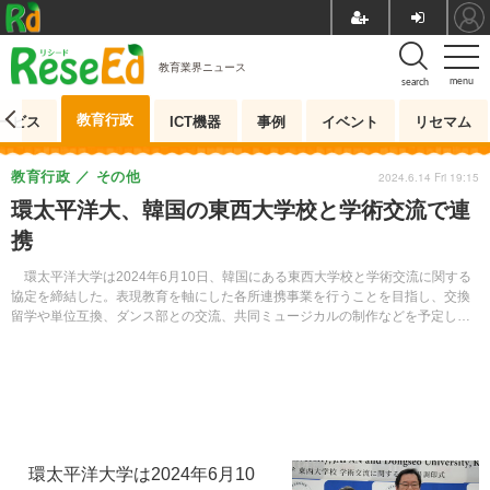
教育業界ニュース
menu
search
教育行政
ービス
ICT機器
事例
イベント
リセマム
教育行政
その他
2024.6.14 Fri 19:15
環太平洋大、韓国の東西大学校と学術交流で連
携
環太平洋大学は2024年6月10日、韓国にある東西大学校と学術交流に関する
協定を締結した。表現教育を軸にした各所連携事業を行うことを目指し、交換
留学や単位互換、ダンス部との交流、共同ミュージカルの制作などを予定して
いるという。
環太平洋大学は2024年6月10