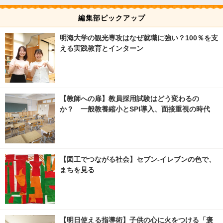
編集部ピックアップ
明海大学の観光専攻はなぜ就職に強い？100％を支
える実践教育とインターン
【教師への扉】教員採用試験はどう変わるの
か？ 一般教養縮小とSPI導入、面接重視の時代
【図工でつながる社会】セブン‐イレブンの色で、
まちを見る
【明日使える指導術】子供の心に火をつける「褒