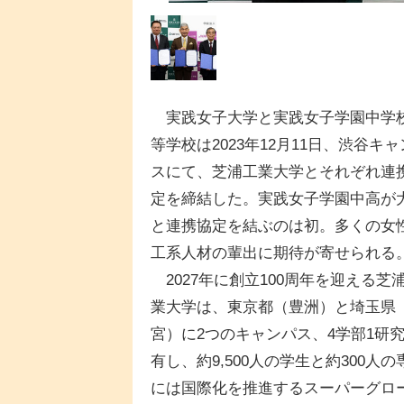
実践女子大学と実践女子学園中学
等学校は2023年12月11日、渋谷キ
スにて、芝浦工業大学とそれぞれ連
定を締結した。実践女子学園中高が
と連携協定を結ぶのは初。多くの女
工系人材の輩出に期待が寄せられる
2027年に創立100周年を迎える芝
業大学は、東京都（豊洲）と埼玉県
宮）に2つのキャンパス、4学部1研
有し、約9,500人の学生と約300人
には国際化を推進するスーパーグロー