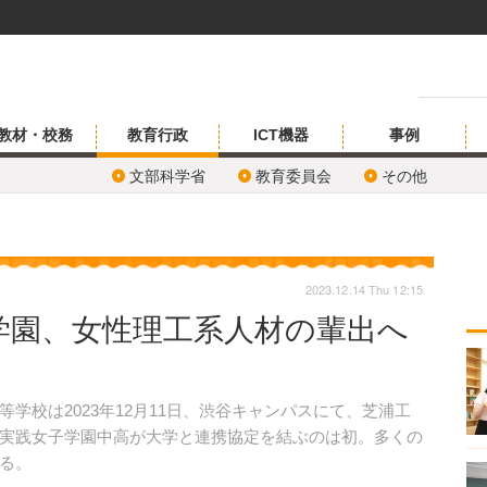
教材・校務
教育行政
ICT機器
事例
文部科学省
教育委員会
その他
2023.12.14 Thu 12:15
学園、女性理工系人材の輩出へ
校は2023年12月11日、渋谷キャンパスにて、芝浦工
実践女子学園中高が大学と連携協定を結ぶのは初。多くの
る。