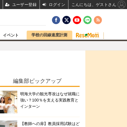
ユーザー登録
ログイン
こんにちは、ゲストさん
学校の回線速度計測
イベント
編集部ピックアップ
明海大学の観光専攻はなぜ就職に
強い？100％を支える実践教育と
インターン
【教師への扉】教員採用試験はど