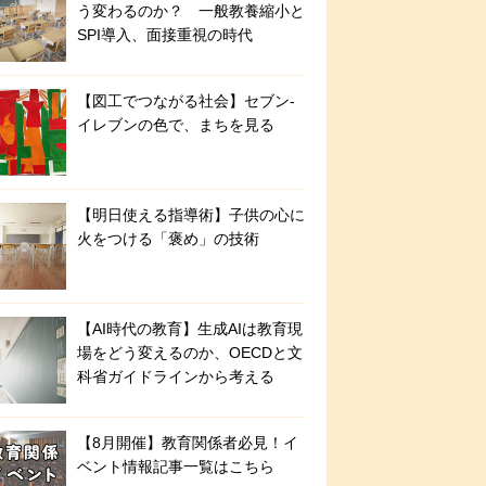
う変わるのか？ 一般教養縮小と
SPI導入、面接重視の時代
【図工でつながる社会】セブン‐
イレブンの色で、まちを見る
【明日使える指導術】子供の心に
火をつける「褒め」の技術
【AI時代の教育】生成AIは教育現
場をどう変えるのか、OECDと文
科省ガイドラインから考える
【8月開催】教育関係者必見！イ
ベント情報記事一覧はこちら