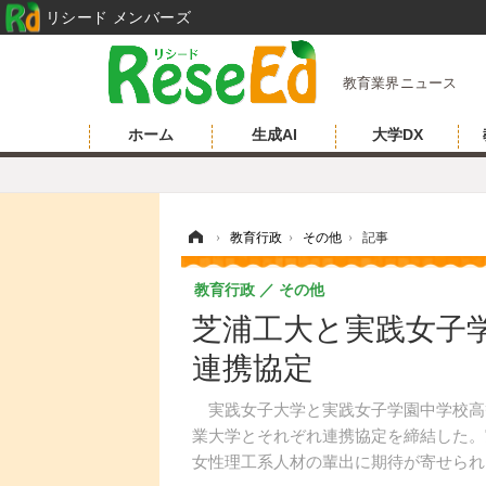
リシード メンバーズ
教育業界ニュース
ホーム
生成AI
大学DX
ホーム
›
教育行政
›
その他
›
記事
教育行政
その他
芝浦工大と実践女子
連携協定
実践女子大学と実践女子学園中学校高等学
業大学とそれぞれ連携協定を締結した。
女性理工系人材の輩出に期待が寄せられ