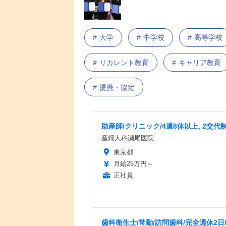
大学
中学校
高等学校
リカレント教育
キャリア教育
提携・協定
助産師/クリニック/4週8休以上, 2交代
産婦人科瀬尾医院
東京都
月給25万円～
正社員
歯科衛生士/常勤/訪問歯科/完全週休2日