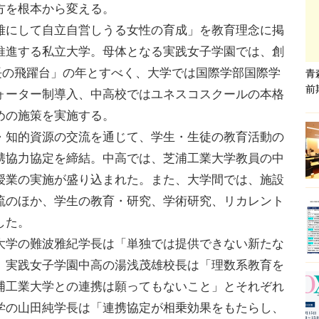
方を根本から変える。
にして自立自営しうる女性の育成」を教育理念に掲
推進する私立大学。母体となる実践女子学園では、創
「成長の飛躍台」の年とすべく、大学では国際学部国際学
青
前
ォーター制導入、中高校ではユネスコスクールの本格
めの施策を実施する。
知的資源の交流を通じて、学生・生徒の教育活動の
携協力協定を締結。中高では、芝浦工業大学教員の中
授業の実施が盛り込まれた。また、大学間では、施設
流のほか、学生の教育・研究、学術研究、リカレント
した。
学の難波雅紀学長は「単独では提供できない新たな
、実践女子学園中高の湯浅茂雄校長は「理数系教育を
浦工業大学との連携は願ってもないこと」とそれぞれ
学の山田純学長は「連携協定が相乗効果をもたらし、