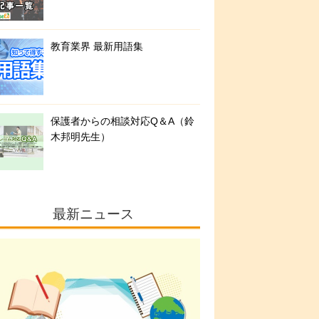
教育業界 最新用語集
保護者からの相談対応Q＆A（鈴
木邦明先生）
最新ニュース