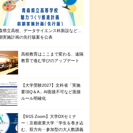
森県立高校、データサイエンス科新設など…
期実施計画の先行版案を公表
高校教育はここまで変わる、遠隔
教育で進む学びのアップデート
【大学受験2027】文科省「実施
要項Q＆A」AI面接不可など面接
ルール明確化
【9/15 Zoom】大学DXセミナ
ー：京都産業大学「学生を巻き込
む、双方向・参加型の大人数講義