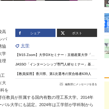
校高
シェア
ポスト
ャンパ
大学
携協
大学
【9/15 Zoom】大学DXセミナー：京都産業大学「学生を巻き込む、双方向・参加型の大人数講義DXへの挑戦」
性理
JASSO「インターンシップ専門人材セミナー」基礎編9/15…大学等の先生が対象
。
【教員採用】香川県、第1次選考の実合格者639人
浦工
（大
編集部にメッセージを送る
究科を
の専任教員が所属する国内有数の理工系大学。2014年
バル大学にも認定。2024年は工学部が学科制から