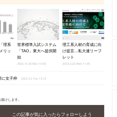
「理系
世界標準入試システム
理工系人材の育成に向
メリッ
「TAO」東大へ提供開
け提言…私大連リーフ
始
レット
2023.10.30 Mon 10:45
2023.3.22 Wed 11:45
部に女子枠
2023.5.2 Tue 13:15
お届けします。
この記事が気に入ったらフォローしよう