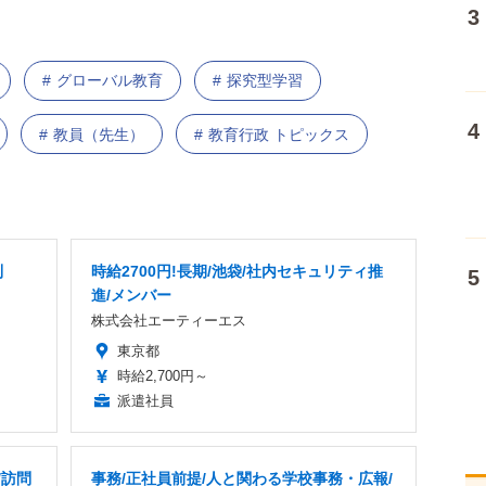
グローバル教育
探究型学習
教員（先生）
教育行政 トピックス
制
時給2700円!長期/池袋/社内セキュリティ推
進/メンバー
株式会社エーティーエス
東京都
時給2,700円～
派遣社員
/訪問
事務/正社員前提/人と関わる学校事務・広報/