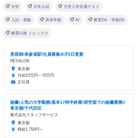
大学
大学入試
大学入学共通テスト
入試・受験
高等学校
AI
教育DX・学校DX
教育行政 トピックス
美容師/表参道駅/社員募集/8月5日更新
RESALON
東京都
月給23万円～70万円
正社員
秘書/人気の大学勤務/基本17時半終業!研究室での秘書業務!/
東京都/千代田区
株式会社スタッフサービス
東京都
時給1,750円～