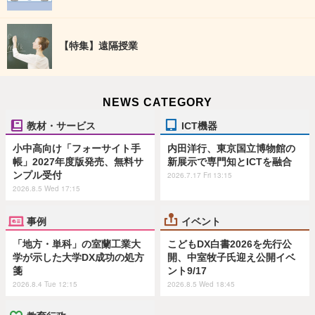
【特集】遠隔授業
NEWS CATEGORY
教材・サービス
ICT機器
小中高向け「フォーサイト手
内田洋行、東京国立博物館の
帳」2027年度版発売、無料サ
新展示で専門知とICTを融合
ンプル受付
2026.7.17 Fri 13:15
2026.8.5 Wed 17:15
事例
イベント
「地方・単科」の室蘭工業大
こどもDX白書2026を先行公
学が示した大学DX成功の処方
開、中室牧子氏迎え公開イベ
箋
ント9/17
2026.8.4 Tue 12:15
2026.8.5 Wed 18:45