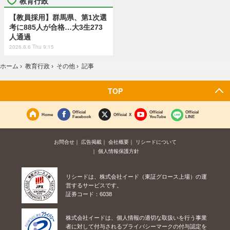
教育行政
【教員採用】群馬県、第1次選
考に885人が合格…大3生273
人通過
2026.8.6 Thu 9:15
ホーム
›
教育行政
›
その他
›
記事
TOP
Official
Official
Official
Home
Official X
Facebook
YouTube
LINE
お問合せ
広告掲載
会社概要
リシードについて
個人情報保護方針
リシードは、株式会社イード（東証グロース上場）の運
営するサービスです。
証券コード：6038
株式会社イードは、個人情報の適切な取扱いを行う事業
者に対して付与されるプライバシーマークの付与認定を