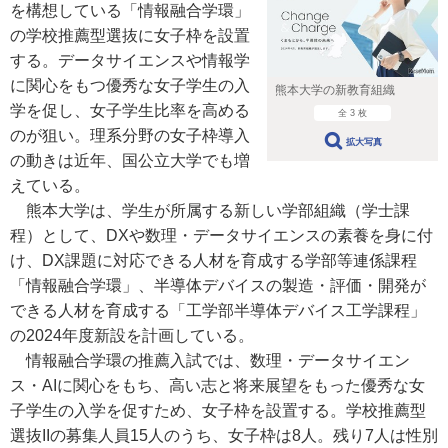
を構想している「情報融合学環」
の学校推薦型選抜に女子枠を設置
する。データサイエンスや情報学
に関心をもつ優秀な女子学生の入
熊本大学の新教育組織
学を促し、女子学生比率を高める
全 3 枚
のが狙い。理系分野の女子枠導入
拡大写真
の動きは近年、国公立大学でも増
えている。
熊本大学は、学生が所属する新しい学部組織（学士課
程）として、DXや数理・データサイエンスの素養を身に付
け、DX課題に対応できる人材を育成する学部等連係課程
「情報融合学環」、半導体デバイスの製造・評価・開発が
できる人材を育成する「工学部半導体デバイス工学課程」
の2024年度新設を計画している。
情報融合学環の推薦入試では、数理・データサイエン
ス・AIに関心をもち、高い志と将来展望をもった優秀な女
子学生の入学を促すため、女子枠を設置する。学校推薦型
選抜IIの募集人員15人のうち、女子枠は8人。残り7人は性別