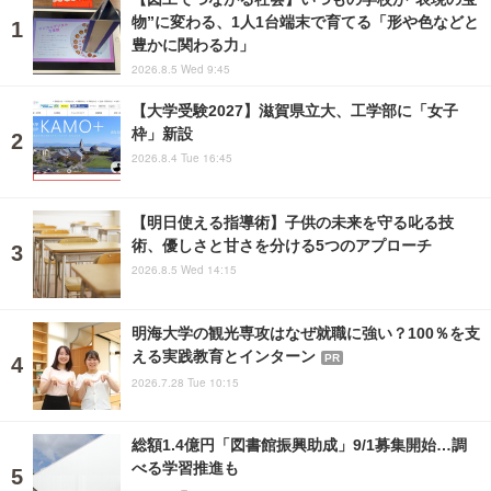
物”に変わる、1人1台端末で育てる「形や色などと
豊かに関わる力」
2026.8.5 Wed 9:45
【大学受験2027】滋賀県立大、工学部に「女子
枠」新設
2026.8.4 Tue 16:45
【明日使える指導術】子供の未来を守る叱る技
術、優しさと甘さを分ける5つのアプローチ
2026.8.5 Wed 14:15
明海大学の観光専攻はなぜ就職に強い？100％を支
える実践教育とインターン
PR
2026.7.28 Tue 10:15
総額1.4億円「図書館振興助成」9/1募集開始…調
べる学習推進も