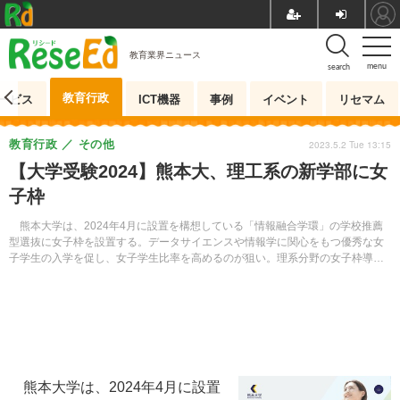
教育業界ニュース
menu
search
教育行政
ービス
ICT機器
事例
イベント
リセマム
教育行政
その他
2023.5.2 Tue 13:15
【大学受験2024】熊本大、理工系の新学部に女
子枠
熊本大学は、2024年4月に設置を構想している「情報融合学環」の学校推薦
型選抜に女子枠を設置する。データサイエンスや情報学に関心をもつ優秀な女
子学生の入学を促し、女子学生比率を高めるのが狙い。理系分野の女子枠導入
の動きは近年、国公立大学でも増えている。
熊本大学は、2024年4月に設置