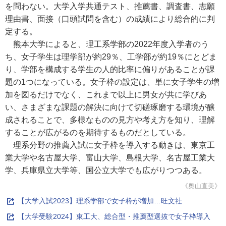
を問わない。大学入学共通テスト、推薦書、調査書、志願
理由書、面接（口頭試問を含む）の成績により総合的に判
定する。
熊本大学によると、理工系学部の2022年度入学者のう
ち、女子学生は理学部が約29％、工学部が約19％にとどま
り、学部を構成する学生の人的比率に偏りがあることが課
題の1つになっている。女子枠の設定は、単に女子学生の増
加を図るだけでなく、これまで以上に男女が共に学びあ
い、さまざまな課題の解決に向けて切磋琢磨する環境が醸
成されることで、多様なものの見方や考え方を知り、理解
することが広がるのを期待するものだとしている。
理系分野の推薦入試に女子枠を導入する動きは、東京工
業大学や名古屋大学、富山大学、島根大学、名古屋工業大
学、兵庫県立大学等、国公立大学でも広がりつつある。
《奥山直美》
【大学入試2023】理系学部で女子枠が増加…旺文社
【大学受験2024】東工大、総合型・推薦型選抜で女子枠導入