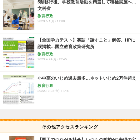
5類移行後、学校教育活動を精選して積極実施へ…
文科省
教育行政
2023.5.1(月) 11:00
【全国学力テスト】英語「話すこと」解答、HPに
誤掲載…国立教育政策研究所
教育行政
2023.4.24(月) 12:45
小中高のいじめ過去最多…ネットいじめ2万件超え
教育行政
2022.10.28(金) 11:46
その他アクセスランキング
【図工でつながる社会】いつもの学校が“表現の宝