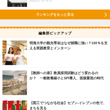
2026.8.4 Tue 16:15
ランキングをもっと見る
編集部ピックアップ
明海大学の観光専攻はなぜ就職に強い？100％を支
える実践教育とインターン
【教師への扉】教員採用試験はどう変わるの
か？ 一般教養縮小とSPI導入、面接重視の時代
【図工でつながる社会】セブン‐イレブンの色で、
まちを見る