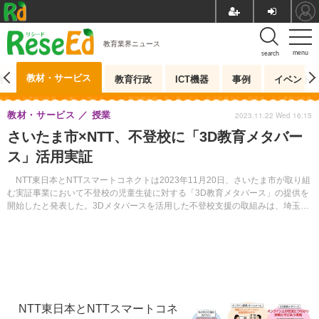
教育業界ニュース
menu
search
教材・サービス
測
教育行政
ICT機器
事例
イベント
教材・サービス
授業
2023.11.22 Wed 16:15
さいたま市×NTT、不登校に「3D教育メタバー
ス」活用実証
NTT東日本とNTTスマートコネクトは2023年11月20日、さいたま市が取り組
む実証事業において不登校の児童生徒に対する「3D教育メタバース」の提供を
開始したと発表した。3Dメタバースを活用した不登校支援の取組みは、埼玉県
内で初の試みとなる。
NTT東日本とNTTスマートコネ