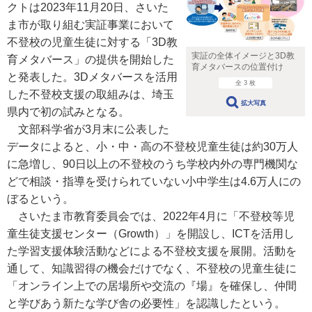
クトは2023年11月20日、さいた
ま市が取り組む実証事業において
不登校の児童生徒に対する「3D教
実証の全体イメージと3D教
育メタバース」の提供を開始した
育メタバースの位置付け
と発表した。3Dメタバースを活用
全 3 枚
した不登校支援の取組みは、埼玉
拡大写真
県内で初の試みとなる。
文部科学省が3月末に公表した
データによると、小・中・高の不登校児童生徒は約30万人
に急増し、90日以上の不登校のうち学校内外の専門機関な
どで相談・指導を受けられていない小中学生は4.6万人にの
ぼるという。
さいたま市教育委員会では、2022年4月に「不登校等児
童生徒支援センター（Growth）」を開設し、ICTを活用し
た学習支援体験活動などによる不登校支援を展開。活動を
通して、知識習得の機会だけでなく、不登校の児童生徒に
「オンライン上での居場所や交流の『場』を確保し、仲間
と学びあう新たな学び舎の必要性」を認識したという。