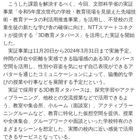
こうした課題を解決するべく、今回、文部科学省の実証
事業「令和5年度次世代の学校・教育現場を見据えた先端技
術・教育データの利活用推進事業」を活用し、不登校の児
童生徒の新たな学び舎の確保に向け、NTTスマートコネク
トが提供する「3D教育メタバース」を活用した実証を開始
した。
実証事業は11月20日から2024年3月31日まで実施予定。
仲間の存在や距離を実感できる臨場感のある3Dメタバース
空間を活用し、性別や容姿を気にせず自己表現ができるア
バターを通じたコミュニケーションによって、協働的な学
びの授業や行事などを展開する予定だという。
実証で採用する3D教育メタバースは、探究学習やアクテ
ィブラーニング、他校との交流授業などで活用できるよ
う、教室や集会所、小ルーム（面談室）、アクティブラー
ニングルームなど、教育に特化した仮想空間を提供。授業
や全体集会、グループワークや面談といった学校特有のさ
まざまなシーンを想定した、実際の校内に近い感覚で活用
できるサービスとなっている。