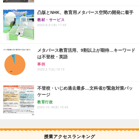
凸版とNHK、教育用メタバース空間の開発に着手
教材・サービス
2023.8.31(木) 17:45
メタバース教育活用、9割以上が期待…キーワード
は不登校・英語
事例
2023.2.7(火) 19:15
不登校・いじめ過去最多…文科省が緊急対策パッ
ケージ
教育行政
2023.10.18(水) 15:45
授業アクセスランキング