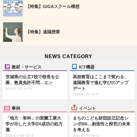
【特集】GIGAスクール構想
【特集】遠隔授業
NEWS CATEGORY
教材・サービス
ICT機器
茨城県の公立7校で校長を公
高校教育はここまで変わる、
募、教員免許不問…エン
遠隔教育で進む学びのアップ
デート
2026.8.7 Fri 19:15
2026.8.7 Fri 15:15
事例
イベント
「地方・単科」の室蘭工業大
まちのこども財団設立記念シ
学が示した大学DX成功の処方
ンポ9/6…創造性と探究の未来
箋
を考える
2026.8.4 Tue 12:15
2026.8.7 Fri 16:15