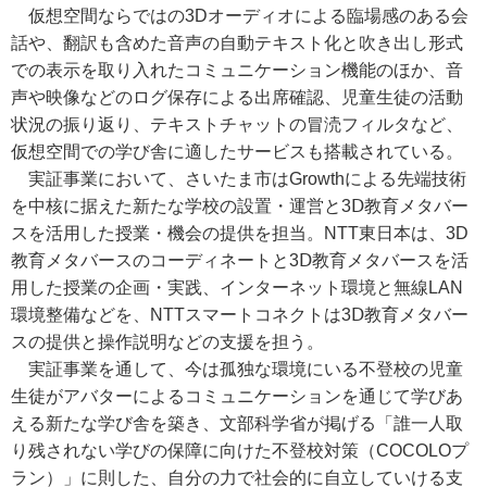
仮想空間ならではの3Dオーディオによる臨場感のある会
話や、翻訳も含めた音声の自動テキスト化と吹き出し形式
での表示を取り入れたコミュニケーション機能のほか、音
声や映像などのログ保存による出席確認、児童生徒の活動
状況の振り返り、テキストチャットの冒涜フィルタなど、
仮想空間での学び舎に適したサービスも搭載されている。
実証事業において、さいたま市はGrowthによる先端技術
を中核に据えた新たな学校の設置・運営と3Ⅾ教育メタバー
スを活用した授業・機会の提供を担当。NTT東日本は、3D
教育メタバースのコーディネートと3Ⅾ教育メタバースを活
用した授業の企画・実践、インターネット環境と無線LAN
環境整備などを、NTTスマートコネクトは3Ⅾ教育メタバー
スの提供と操作説明などの支援を担う。
実証事業を通して、今は孤独な環境にいる不登校の児童
生徒がアバターによるコミュニケーションを通じて学びあ
える新たな学び舎を築き、文部科学省が掲げる「誰一人取
り残されない学びの保障に向けた不登校対策（COCOLOプ
ラン）」に則した、自分の力で社会的に自立していける支