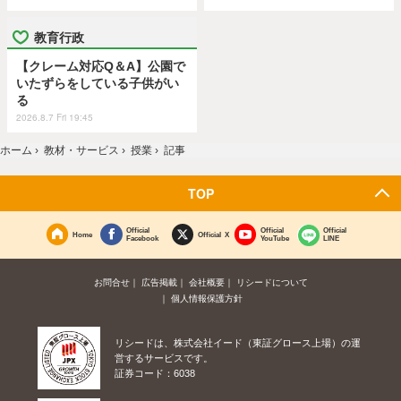
教育行政
【クレーム対応Q＆A】公園で
いたずらをしている子供がい
る
2026.8.7 Fri 19:45
ホーム
›
教材・サービス
›
授業
›
記事
TOP
Official
Official
Official
Home
Official X
Facebook
YouTube
LINE
お問合せ
広告掲載
会社概要
リシードについて
個人情報保護方針
リシードは、株式会社イード（東証グロース上場）の運
営するサービスです。
証券コード：6038