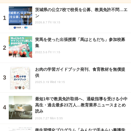
茨城県の公立7校で校長を公募、教員免許不問…エ
ン
2026.8.7 Fri 19:15
実馬を使った出張授業「馬はともだち」参加校募
集
2022.5.6 Fri 11:15
お肉の学習ガイドブック発刊、食育教材を無償提
供
2025.3.19 Wed 19:15
最短1年で教員免許取得へ、通級指導を受ける小中
高生・過去最多23万人…教育業界ニュースまとめ
読み
2026.7.27 Mon 5:55
衛生習慣化プログラム「みんなで手あらい養護学