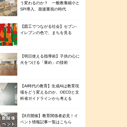
う変わるのか？ 一般教養縮小と
SPI導入、面接重視の時代
【図工でつながる社会】セブン‐
イレブンの色で、まちを見る
【明日使える指導術】子供の心に
火をつける「褒め」の技術
【AI時代の教育】生成AIは教育現
場をどう変えるのか、OECDと文
科省ガイドラインから考える
【8月開催】教育関係者必見！イ
ベント情報記事一覧はこちら