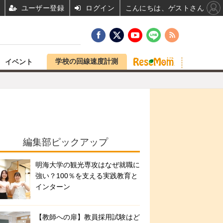
ユーザー登録
ログイン
こんにちは、ゲストさん
学校の回線速度計測
イベント
編集部ピックアップ
明海大学の観光専攻はなぜ就職に
強い？100％を支える実践教育と
インターン
【教師への扉】教員採用試験はど