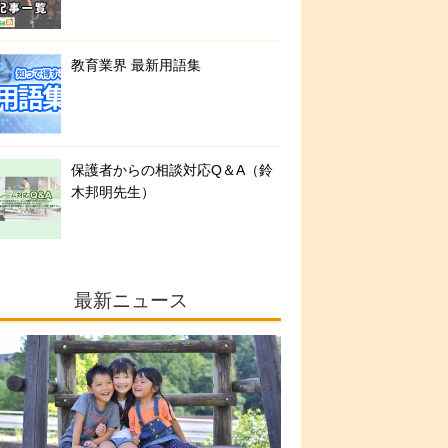
教育業界 最新用語集
保護者からの相談対応Q＆A（鈴
木邦明先生）
最新ニュース