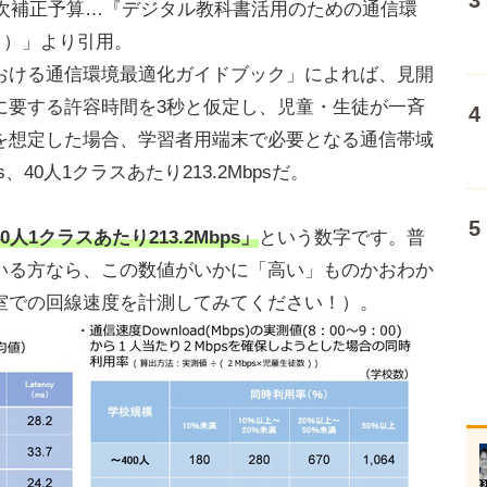
二次補正予算…『デジタル教科書活用のための通信環
7日）」より引用。
おける通信環境最適化ガイドブック」によれば、見開
に要する許容時間を3秒と仮定し、児童・生徒が一斉
を想定した場合、学習者用端末で必要となる通信帯域
、40人1クラスあたり213.2Mbpsだ。
40人1クラスあたり213.2Mbps
」
という数字です。普
いる方なら、この数値がいかに「高い」ものかおわか
室での回線速度を計測してみてください！）。