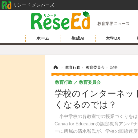
リシード メンバーズ
教育業界ニュース
ホーム
生成AI
大学DX
ホーム
›
教育行政
›
教育委員会
›
記事
教育行政
教育委員会
学校のインターネッ
くなるのでは？
小中学校の各教室での授業づくりをは
Canva for Educationの認定教育アン
ーに所属の清水智氏が、学校の回線速度