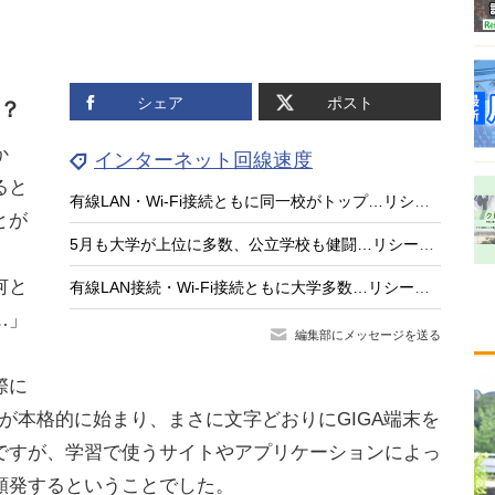
シェア
ポスト
？
か
インターネット回線速度
ると
有線LAN・Wi‑Fi接続ともに同一校がトップ…リシード学校インターネット回線速度計測ランキング（2026年6月）
とが
5月も大学が上位に多数、公立学校も健闘…リシード学校インターネット回線速度計測ランキング（2026年5月）
何と
有線LAN接続・Wi-Fi接続ともに大学多数…リシード学校インターネット回線速度計測ランキング（2026年4月）
…」
編集部にメッセージを送る
際に
想が本格的に始まり、まさに文字どおりにGIGA端末を
ですが、学習で使うサイトやアプリケーションによっ
頻発するということでした。