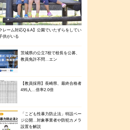
クレーム対応Q＆A】公園でいたずらをしてい
子供がいる
茨城県の公立7校で校長を公募、
教員免許不問…エン
【教員採用】長崎県、最終合格者
495人…倍率2.0倍
「こども性暴力防止法」特設ペー
ジ公開…対象事業者や防犯カメラ
設置を解説