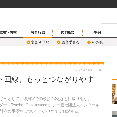
教材・校務
教育行政
ICT機器
事例
文部科学省
教育委員会
その他
2023.8.7 Mon 11:15
ト回線、もっとつながりやす
じめとして、職員室での校務DX化などに取り組む、
バサダー（Teacher Canvassador）、一般社団法人エンターキ
計測の重要性についてわかりやすく解説する。