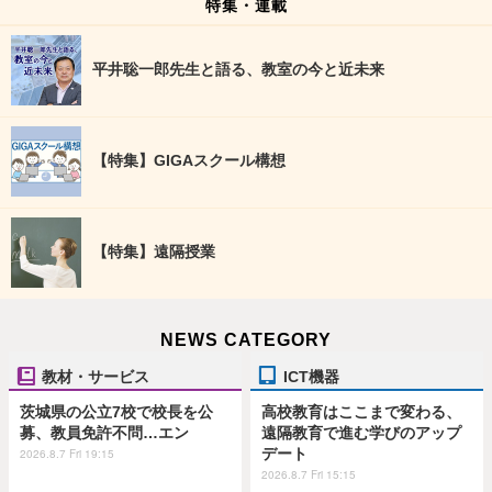
特集・連載
平井聡一郎先生と語る、教室の今と近未来
【特集】GIGAスクール構想
【特集】遠隔授業
NEWS CATEGORY
教材・サービス
ICT機器
茨城県の公立7校で校長を公
高校教育はここまで変わる、
募、教員免許不問…エン
遠隔教育で進む学びのアップ
デート
2026.8.7 Fri 19:15
2026.8.7 Fri 15:15