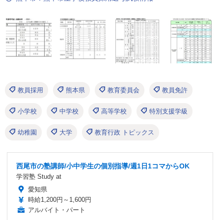
教員採用
熊本県
教育委員会
教員免許
小学校
中学校
高等学校
特別支援学級
幼稚園
大学
教育行政 トピックス
西尾市の塾講師/小中学生の個別指導/週1日1コマからOK
学習塾 Study at
愛知県
時給1,200円～1,600円
アルバイト・パート