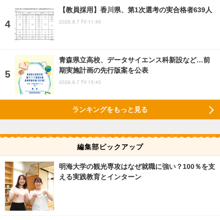
【教員採用】香川県、第1次選考の実合格者639人
2026.8.7 Fri 11:45
青森県立高校、データサイエンス科新設など…前
期実施計画の先行版案を公表
2026.8.7 Fri 15:45
ランキングをもっと見る
編集部ピックアップ
明海大学の観光専攻はなぜ就職に強い？100％を支
える実践教育とインターン