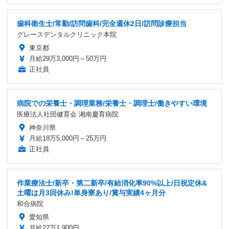
歯科衛生士/常勤/訪問歯科/完全週休2日/訪問診療担当
グレースデンタルクリニック本院
東京都
月給29万3,000円～50万円
正社員
病院での栄養士・調理業務/栄養士・調理士/働きやすい環境
医療法人社団健育会 湘南慶育病院
神奈川県
月給18万5,000円～25万円
正社員
作業療法士/新卒・第二新卒/有給消化率90%以上/日祝定休&
土曜は月3回休み!単身寮あり/賞与実績4ヶ月分
和合病院
愛知県
月給22万1,900円