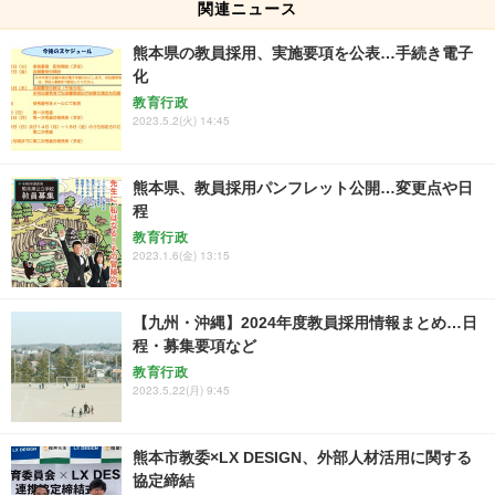
関連ニュース
熊本県の教員採用、実施要項を公表…手続き電子
化
教育行政
2023.5.2(火) 14:45
熊本県、教員採用パンフレット公開…変更点や日
程
教育行政
2023.1.6(金) 13:15
【九州・沖縄】2024年度教員採用情報まとめ…日
程・募集要項など
教育行政
2023.5.22(月) 9:45
熊本市教委×LX DESIGN、外部人材活用に関する
協定締結