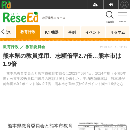
教育業界ニュース
menu
search
教育行政
ービス
ICT機器
事例
イベント
リセマム
教育行政
教育委員会
2023.6.8 Thu 12:15
熊本県の教員採用、志願倍率2.7倍…熊本市は
1.9倍
熊本県教育委員会と熊本市教育委員会は2023年6月7日、2024年度（令和6年
度）公立学校教員採用選考の志願状況を公表した。平均志願倍率は、熊本県が
前年度比0.1ポイント減の2.7倍、熊本市が前年度比0.8ポイント減の1.9倍となっ
た。
熊本県教育委員会と熊本市教育