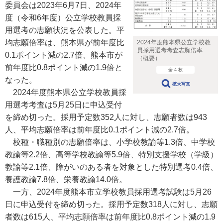
委員会は2023年6月7日、2024年
度（令和6年度）公立学校教員採
用選考の志願状況を公表した。平
均志願倍率は、熊本県が前年度比
2024年度熊本県公立学校教
員採用選考考査志願倍率
0.1ポイント減の2.7倍、熊本市が
（概要）
前年度比0.8ポイント減の1.9倍と
全 4 枚
なった。
拡大写真
2024年度熊本県公立学校教員採
用選考考査は5月25日に申込受付
を締め切った。採用予定数352人に対し、志願者数は943
人、平均志願倍率は前年度比0.1ポイント減の2.7倍。
校種・職種別の志願倍率は、小学校教諭等1.3倍、中学校
教諭等2.2倍、高等学校教諭等5.9倍、特別支援学校（学級）
教諭等2.1倍、障がいのある者を対象とした特別選考0.4倍、
養護教諭7.8倍、栄養教諭14.0倍。
一方、2024年度熊本市立学校教員採用選考試験は5月26
日に申込受付を締め切った。採用予定数318人に対し、志願
者数は615人、平均志願倍率は前年度比0.8ポイント減の1.9