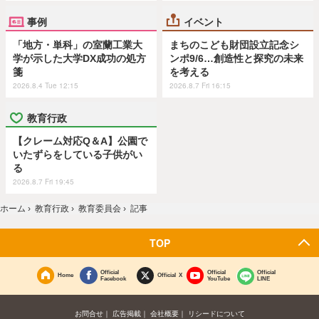
事例
イベント
「地方・単科」の室蘭工業大
まちのこども財団設立記念シ
学が示した大学DX成功の処方
ンポ9/6…創造性と探究の未来
箋
を考える
2026.8.4 Tue 12:15
2026.8.7 Fri 16:15
教育行政
【クレーム対応Q＆A】公園で
いたずらをしている子供がい
る
2026.8.7 Fri 19:45
ホーム
›
教育行政
›
教育委員会
›
記事
TOP
Official
Official
Official
Home
Official X
Facebook
YouTube
LINE
お問合せ
広告掲載
会社概要
リシードについて