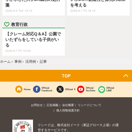
箋
を考える
2026.8.4 Tue 12:15
2026.8.7 Fri 16:15
教育行政
【クレーム対応Q＆A】公園で
いたずらをしている子供がい
る
2026.8.7 Fri 19:45
ホーム
›
事例
›
活用例
›
記事
TOP
Official
Official
Official
Home
Official X
Facebook
YouTube
LINE
お問合せ
広告掲載
会社概要
リシードについて
個人情報保護方針
リシードは、株式会社イード（東証グロース上場）の運
営するサービスです。