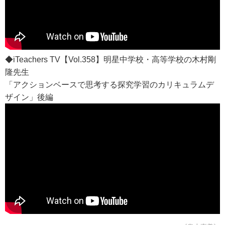
◆iTeachers TV【Vol.358】明星中学校・高等学校の木村剛
隆先生
「アクションベースで思考する探究学習のカリキュラムデ
ザイン」後編