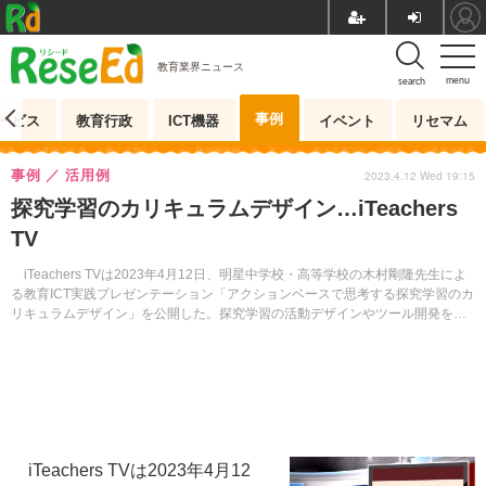
教育業界ニュース
menu
search
事例
ービス
教育行政
ICT機器
イベント
リセマム
事例
活用例
2023.4.12 Wed 19:15
探究学習のカリキュラムデザイン…iTeachers
TV
iTeachers TVは2023年4月12日、明星中学校・高等学校の木村剛隆先生によ
る教育ICT実践プレゼンテーション「アクションベースで思考する探究学習のカ
リキュラムデザイン」を公開した。探究学習の活動デザインやツール開発を紹
介する。
iTeachers TVは2023年4月12