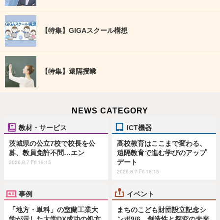
【特集】GIGAスクール構想
【特集】遠隔授業
NEWS CATEGORY
教材・サービス
ICT機器
茨城県の公立7校で校長を公
高校教育はここまで変わる、
募、教員免許不問…エン
遠隔教育で進む学びのアップ
デート
2026.8.7 Fri 19:15
2026.8.7 Fri 15:15
事例
イベント
「地方・単科」の室蘭工業大
まちのこども財団設立記念シ
学が示した大学DX成功の処方
ンポ9/6…創造性と探究の未来