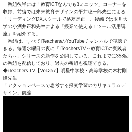
番組後半には「教育ICTなんでも3ミニッツ」コーナーを
収録。前編では未来教育デザインの平井聡一郎先生による
「リーディングDXスクールで格差是正」、後編では玉川大
学の小酒井正和先生による「授業で使える！ツール活用講
座」を紹介する。
番組は、すべてiTeachersのYouTubeチャンネルで視聴で
きる。毎週水曜日の夜に「iTeachersTV～教育ICTの実践者
たち～」シリーズの新作を公開している。これまでに358回
の番組を配信しており、過去の番組も視聴できる。
◆iTeachers TV【Vol.357】明星中学校・高等学校の木村剛
隆先生
「アクションベースで思考する探究学習のカリキュラムデ
ザイン」前編