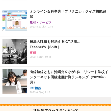
オンライン百科事典「ブリタニカ」クイズ機能追
加
教材・サービス
2023.3.23(木) 10:15
離島の課題を解消するICT活用…
Teacher's［Shift］
事例
2023.4.3(月) 19:15
有線無線ともに沖縄公立小が1位…リシード学校イ
ンターネット回線速度計測ランキング（2023年3
月）
ICT機器
2023.4.5(水) 9:15
活用例アクセスランキング