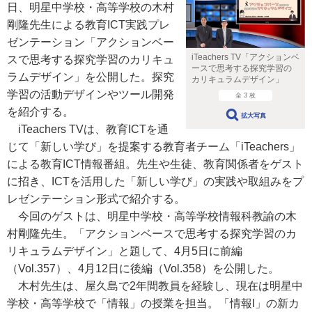
日、明星中学校・高等学校の木村
剛隆先生による教育ICT実践プレ
ゼンテーション「アクションベー
iTeachers TV「アクションベ
スで思考する探究学習のカリキュ
ースで思考する探究学習の
ラムデザイン」を公開した。探究
カリキュラムデザイン」
学習の活動デザインやツール開発
全 3 枚
を紹介する。
拡大写真
iTeachers TVは、教育ICTを通
じて「新しい学び」を提案する教育者チーム「iTeachers」
による教育ICT情報番組。先生や生徒、教育関係者をゲスト
に招き、ICTを活用した「新しい学び」の実践や取組みをプ
レゼンテーション形式で紹介する。
今回のゲストは、明星中学校・高等学校情報科教諭の木
村剛隆先生。「アクションベースで思考する探究学習のカ
リキュラムデザイン」と題して、4月5日に前編
（Vol.357）、4月12日に後編（Vol.358）を公開した。
木村先生は、屋久島で2年間教員を経験し、現在は明星中
学校・高等学校で「情報」の授業を担当。「情報I」の新カ