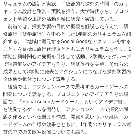
リキュラムの設計と実践、「総合的な探究の時間」のカリ
キュラム設計と運営・実践を担う。大学時代から、プロジ
ェクト学習や正課外活動を軸に研究・実践している。
前編では、探究学習の目的や概観を解説したうえで、研
修旅行（修学旅行）を中心とした1年間のカリキュラムを紹
介する。「地域に還元するSocial Goodなアクションをする
こと」を目標に旅行代理店とともにカリキュラムを作り、1
学期は興味関心の発掘を目指して活動。2学期からグループ
で課題解決のアイデアを作り、研修旅行を実施。それらの
成果として3学期に発表とアクションにつなげた探究学習の
全体像や気付きについて説明する。
後編では、アクションベースで思考するカードゲームの
開発について話をする。プロジェクトのアイデア作りの場
面で、「Social Actionカードゲーム」というアイデア出し
を誘発するゲームを開発し、アクションベースで探究の課
題を作るという仕掛けを作成。開発を思いついた経緯、カ
ードゲームの仕様や効果とともに、1年間のカリキュラム運
営の中での失敗や反省についても語る。