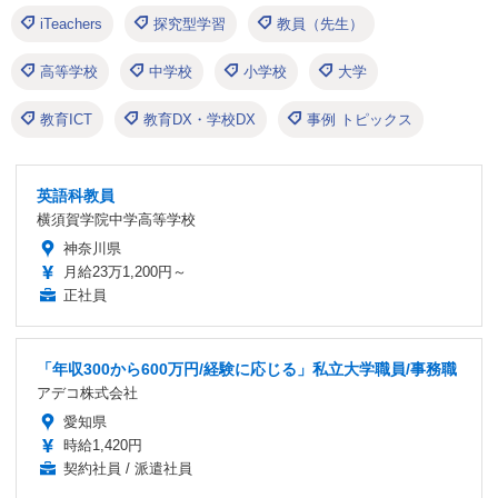
iTeachers
探究型学習
教員（先生）
高等学校
中学校
小学校
大学
教育ICT
教育DX・学校DX
事例 トピックス
英語科教員
横須賀学院中学高等学校
神奈川県
月給23万1,200円～
正社員
「年収300から600万円/経験に応じる」私立大学職員/事務職
アデコ株式会社
愛知県
時給1,420円
契約社員 / 派遣社員