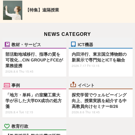
【特集】遠隔授業
NEWS CATEGORY
教材・サービス
ICT機器
部活動地域移行、指導の質を
内田洋行、東京国立博物館の
可視化…CIN GROUPとFCEが
新展示で専門知とICTを融合
業務提携
2026.7.17 Fri 13:15
2026.8.6 Thu 15:45
事例
イベント
「地方・単科」の室蘭工業大
探究学習でウェルビーイング
学が示した大学DX成功の処方
向上、授業実践を紹介する中
箋
高教員向けセミナー8/26
2026.8.4 Tue 12:15
2026.8.6 Thu 18:45
教育行政