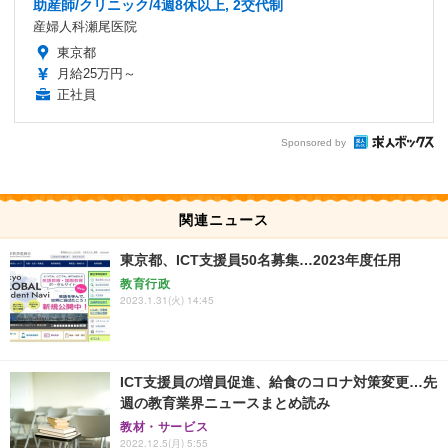
助産師/クリニック/4週8休以上, 2交代制
産婦人科瀬尾医院
東京都
月給25万円～
正社員
Sponsored by
関連ニュース
東京都、ICT支援員50名募集…2023年度任用
教育行政
2023.1.31(火) 14:45
ICT支援員の増員促進、給食のコロナ対策変更…先
週の教育業界ニュースまとめ読み
教材・サービス
2022.12.5(月) 5:55