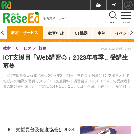
教育業界ニュース
menu
search
教材・サービス
測
教育行政
ICT機器
事例
イベント
教材・サービス
校務
2023.3.22 Wed 12:45
ICT支援員「Web講習会」2023年春季…受講生
募集
ICT支援員普及促進協会は2023年3月20日、初任者を対象にICT支援員として
の必須の知識を習得できる「ICT支援員Web講習会ブロンズコース」の受講者募
集の開始を発表した。開講日は4月1日、2日、8日（各回、同内容）。受講料
7,000円（税込）。
ICT支援員普及促進協会は2023