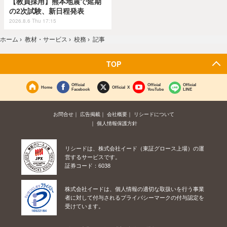
【教員採用】熊本地震で延期
の2次試験、新日程発表
2026.8.6 Thu 17:15
ホーム
›
教材・サービス
›
校務
›
記事
TOP
Official
Official
Official
Home
Official X
Facebook
YouTube
LINE
お問合せ
広告掲載
会社概要
リシードについて
個人情報保護方針
リシードは、株式会社イード（東証グロース上場）の運
営するサービスです。
証券コード：6038
株式会社イードは、個人情報の適切な取扱いを行う事業
者に対して付与されるプライバシーマークの付与認定を
受けています。