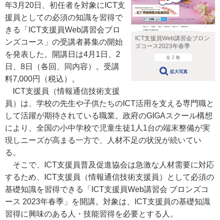
年3月20日、初任者を対象にICT支
援員としての必須の知識を習得で
きる「ICT支援員Web講習会ブロ
ICT支援員Web講習会ブロン
ンズコース」の受講者募集の開始
ズコース2023年春季
を発表した。開講日は4月1日、2
全 2 枚
日、8日（各回、同内容）。受講
拡大写真
料7,000円（税込）。
ICT支援員（情報通信技術支援
員）は、学校の先生や子供たちのICT活用を支える専門職と
して活躍が期待されている職業。政府のGIGAスクール構想
により、全国の小中学校で児童生徒1人1台の端末整備が実
現しニーズが高まる一方で、人材不足の状況が続いてい
る。
そこで、ICT支援員普及促進協会は急激な人材需要に対応
するため、ICT支援員（情報通信技術支援員）として必須の
基礎知識を習得できる「ICT支援員Web講習会 ブロンズコ
ース 2023年春季」を開講。対象は、ICT支援員の基礎知識
習得に興味のある人・技能習得を必要とする人。