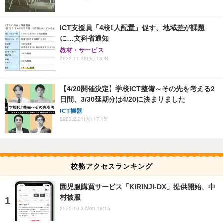
ICT支援員「4校1人配置」促す、地域差が課題
に…文科省通知
教材・サービス
2022.11.29(火) 13:45
【4/20開催決定】学校ICT整備～その先を考える2
日間、3/30延期分は4/20に決まりました
ICT機器
2023.2.21(火) 17:15
校務アクセスランキング
園児服購買サービス「KIRINJI-DX」提供開始、中
村被服
2022.10.3 Mon 16:15