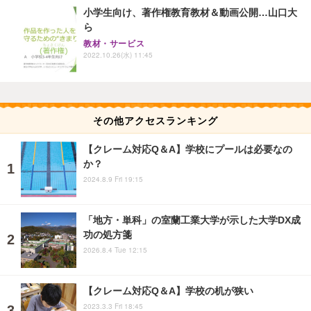
小学生向け、著作権教育教材＆動画公開…山口大
ら
教材・サービス
2022.10.26(水) 11:45
その他アクセスランキング
【クレーム対応Q＆A】学校にプールは必要なの
か？
2024.8.9 Fri 19:15
「地方・単科」の室蘭工業大学が示した大学DX成
功の処方箋
2026.8.4 Tue 12:15
【クレーム対応Q＆A】学校の机が狭い
2023.3.3 Fri 18:45