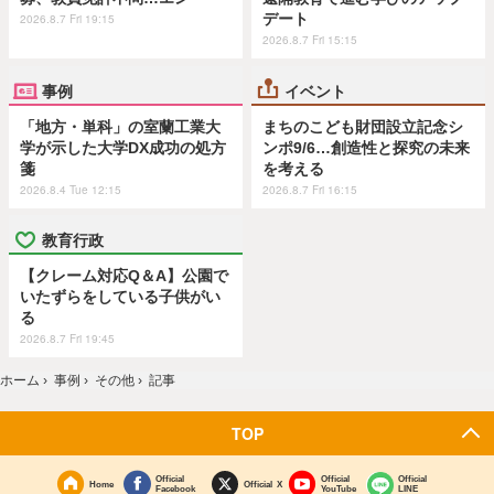
デート
2026.8.7 Fri 19:15
2026.8.7 Fri 15:15
事例
イベント
「地方・単科」の室蘭工業大
まちのこども財団設立記念シ
学が示した大学DX成功の処方
ンポ9/6…創造性と探究の未来
箋
を考える
2026.8.4 Tue 12:15
2026.8.7 Fri 16:15
教育行政
【クレーム対応Q＆A】公園で
いたずらをしている子供がい
る
2026.8.7 Fri 19:45
ホーム
›
事例
›
その他
›
記事
TOP
Official
Official
Official
Home
Official X
Facebook
YouTube
LINE