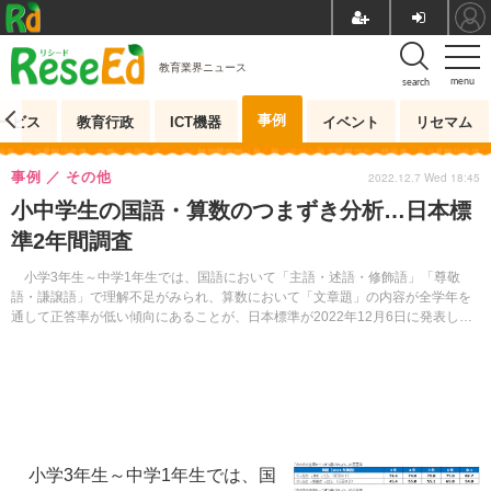
教育業界ニュース
menu
search
事例
ービス
教育行政
ICT機器
イベント
リセマム
事例
その他
2022.12.7 Wed 18:45
小中学生の国語・算数のつまずき分析…日本標
準2年間調査
小学3年生～中学1年生では、国語において「主語・述語・修飾語」「尊敬
語・謙譲語」で理解不足がみられ、算数において「文章題」の内容が全学年を
通して正答率が低い傾向にあることが、日本標準が2022年12月6日に発表した
調査結果から明らかとなった。
小学3年生～中学1年生では、国