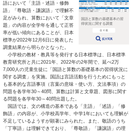
語において「主語・述語・修飾
語」「尊敬語・謙譲語」で理解不
足がみられ、算数において「文章
国語と算数の基礎基本の習
得状況に関する調査
題」の内容が全学年を通して正答
全 4 枚
率が低い傾向にあることが、日本
拡大写真
標準が2022年12月6日に発表した
調査結果から明らかとなった。
小学校の教材・教具等を発行する日本標準は、日本標準
教育研究所と共に2021年、2022年の2年間で、延べ2万
7,000人の児童生徒に「国語と算数の基礎基本の習得状況に
関する調査」を実施。国語は言語活動を行うためにもっと
も基本的な言語事項（言葉の意味・使い方、文法事項）の
問題を各学年30～40問、算数は計算と文章題、図形に関す
る問題を各学年30～40問出題した。
国語では、文の構造の基本である「主語」「述語」「修
飾語」の内容が、小学校高学年、中学1年においても理解が
不足しているようすが顕著にみられた。また、敬語のうち
「丁寧語」は理解できており、「尊敬語」「謙譲語」の理