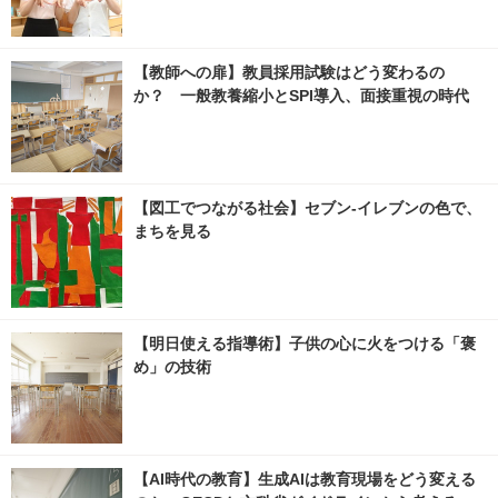
【教師への扉】教員採用試験はどう変わるの
か？ 一般教養縮小とSPI導入、面接重視の時代
【図工でつながる社会】セブン‐イレブンの色で、
まちを見る
【明日使える指導術】子供の心に火をつける「褒
め」の技術
【AI時代の教育】生成AIは教育現場をどう変える