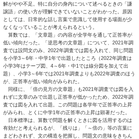
解がやや不足。特に自分の身内について述べるときの「謙
譲語」の使い方が理解できていないことがわかった。原因
としては、日常的な話し言葉で意識して使用する場面が少
なくなっていることが考えられるという。
算数では、「文章題」の内容が全学年を通して正答率が
低い傾向だった。「逆思考の文章題」について、2021年調
査では設問文のみ、2022年調査では図を入れて、同じ問題
を小学3～6年・中学1年で出題したところ（2022年調査は
小学3年はテープ図、4～6年・中1では線分図を加えて出
題）、小学3～6年では2021年調査よりも2022年調査のほう
が、正答率が低い傾向がみられた。
同様に、「倍の見方の文章題」も2021年調査では図を入
れずに文章のみで出題し正答率が低かったため、2022年調
査では図を入れて出題。この問題は各学年で正答率の上昇
がみられ、とくに中学1年の正答率の上昇は顕著だった。
日本標準は、算数で問題を解くときに図を活用するのは
有効だと考えられるが、「残りは」「～倍の」等の言葉に
まどわされず、文の構造を把握し、問題文の意味をきちん