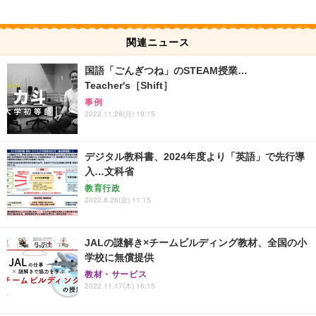
関連ニュース
国語「ごんぎつね」のSTEAM授業…
Teacher's［Shift］
事例
2022.11.28(月) 19:15
デジタル教科書、2024年度より「英語」で先行導
入…文科省
教育行政
2022.8.26(金) 11:15
JALの謎解き×チームビルディング教材、全国の小
学校に無償提供
教材・サービス
2022.11.17(木) 16:15