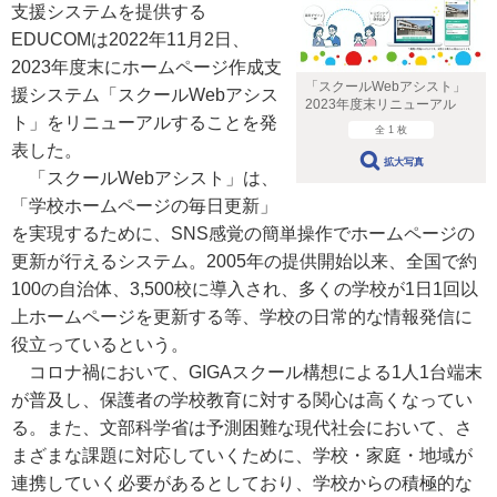
支援システムを提供する
EDUCOMは2022年11月2日、
2023年度末にホームページ作成支
「スクールWebアシスト」
援システム「スクールWebアシス
2023年度末リニューアル
ト」をリニューアルすることを発
全 1 枚
表した。
拡大写真
「スクールWebアシスト」は、
「学校ホームページの毎日更新」
を実現するために、SNS感覚の簡単操作でホームページの
更新が行えるシステム。2005年の提供開始以来、全国で約
100の自治体、3,500校に導入され、多くの学校が1日1回以
上ホームページを更新する等、学校の日常的な情報発信に
役立っているという。
コロナ禍において、GIGAスクール構想による1人1台端末
が普及し、保護者の学校教育に対する関心は高くなってい
る。また、文部科学省は予測困難な現代社会において、さ
まざまな課題に対応していくために、学校・家庭・地域が
連携していく必要があるとしており、学校からの積極的な