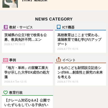
NEWS CATEGORY
教材・サービス
ICT機器
茨城県の公立7校で校長を公
高校教育はここまで変わる、
募、教員免許不問…エン
遠隔教育で進む学びのアップ
デート
2026.8.7 Fri 19:15
2026.8.7 Fri 15:15
事例
イベント
「地方・単科」の室蘭工業大
まちのこども財団設立記念シ
学が示した大学DX成功の処方
ンポ9/6…創造性と探究の未来
箋
を考える
2026.8.4 Tue 12:15
2026.8.7 Fri 16:15
教育行政
【クレーム対応Q＆A】公園で
いたずらをしている子供がい