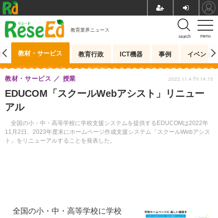
教育業界ニュース
menu
search
教材・サービス
測
教育行政
ICT機器
事例
イベント
教材・サービス
授業
2022.11.4 Fri 14:15
EDUCOM「スクールWebアシスト」リニュー
アル
全国の小・中・高等学校に学校支援システムを提供するEDUCOMは2022年
11月2日、2023年度末にホームページ作成支援システム「スクールWebアシス
ト」をリニューアルすることを発表した。
全国の小・中・高等学校に学校