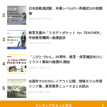
日本語教員試験、本番レベルの一斉模試10/3初開
催
2026.7.23 Thu 9:15
教育支援AI「スタディポケット for TEACHER」
学校教育機関へ無償提供
2025.12.12 Fri 9:45
「こびとづかん」20周年、教育・保育施設向けに
イラスト素材の無償DL開始
2026.4.7 Tue 12:15
全国学テのCSVレイアウト公開、情報モラル学習
リンク集…教育業界ニュースまとめ読み
2026.8.3 Mon 5:55
ランキングをもっと見る