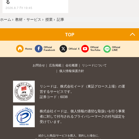
る
2026.8.7 Fri 19:45
ホーム
›
教材・サービス
›
授業
›
記事
TOP
Official
Official
Official
Home
Official X
Facebook
YouTube
LINE
お問合せ
広告掲載
会社概要
リシードについて
個人情報保護方針
リシードは、株式会社イード（東証グロース上場）の運
営するサービスです。
証券コード：6038
株式会社イードは、個人情報の適切な取扱いを行う事業
者に対して付与されるプライバシーマークの付与認定を
受けています。
紹介した商品/サービスを購入、契約した場合に、