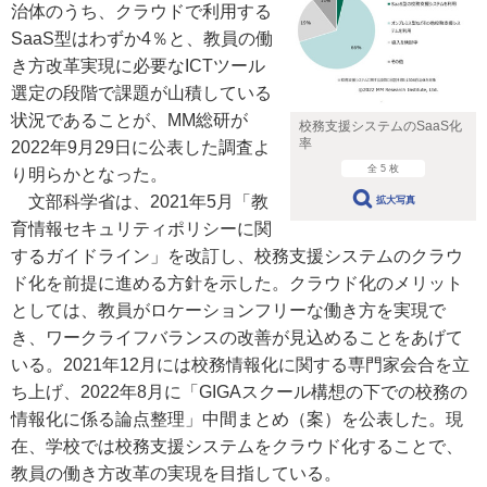
治体のうち、クラウドで利用する
SaaS型はわずか4％と、教員の働
き方改革実現に必要なICTツール
選定の段階で課題が山積している
状況であることが、MM総研が
校務支援システムのSaaS化
率
2022年9月29日に公表した調査よ
全 5 枚
り明らかとなった。
文部科学省は、2021年5月「教
拡大写真
育情報セキュリティポリシーに関
するガイドライン」を改訂し、校務支援システムのクラウ
ド化を前提に進める方針を示した。クラウド化のメリット
としては、教員がロケーションフリーな働き方を実現で
き、ワークライフバランスの改善が見込めることをあげて
いる。2021年12月には校務情報化に関する専門家会合を立
ち上げ、2022年8月に「GIGAスクール構想の下での校務の
情報化に係る論点整理」中間まとめ（案）を公表した。現
在、学校では校務支援システムをクラウド化することで、
教員の働き方改革の実現を目指している。