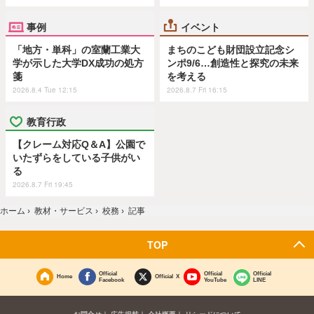
事例
イベント
「地方・単科」の室蘭工業大
まちのこども財団設立記念シ
学が示した大学DX成功の処方
ンポ9/6…創造性と探究の未来
箋
を考える
2026.8.4 Tue 12:15
2026.8.7 Fri 16:15
教育行政
【クレーム対応Q＆A】公園で
いたずらをしている子供がい
る
2026.8.7 Fri 19:45
ホーム
›
教材・サービス
›
校務
›
記事
TOP
Official
Official
Official
Home
Official X
Facebook
YouTube
LINE