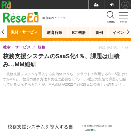
教育業界ニュース
menu
search
教材・サービス
測
教育行政
ICT機器
事例
イベント
教材・サービス
校務
2022.10.3 Mon 14:15
校務支援システムのSaaS化4％、課題は山積
み…MM総研
校務支援システムを導入する自治体のうち、クラウドで利用するSaaS型はわ
ずか4％と、教員の働き方改革実現に必要なICTツール選定の段階で課題が山積
している状況であることが、MM総研が2022年9月29日に公表した調査より明
らかとなった。
校務支援システムを導入する自