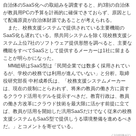
自治体のSaaS化への取組みを調査すると、約3割の自治体
が教員用PCの予算を計画的に確保できておらず、原因とし
て配備原資が自治体財源であることが考えられる。
また、校務支援システムで提供されている主要機能の
SaaS化も遅れている。県共同システムを除く現校務支援シ
ステム上位7社のソフトウェア提供形態を調べると、主要な
機能をすべてSaaSとして提供するメーカーは1社に留まる
ことが明らかになった。
MM総研はSaaS型は「民間企業では数多く採用されてい
るが、学校の校務では利用が進んでいない」と分析。取締
役研究部長 中村成希氏は、「校務支援システムメーカー
は、現在の規制にとらわれず、将来の教員の働き方に資す
るクラウド活用モデルを提示すべきだ。教育行政は、教員
の働き方改革にクラウド技術を最大限に活かす前提に立て
ば、教員が活用を開始した汎用SaaSだけでなく従来の校務
支援システムもSaaS型で提供しうる環境整備を進めるべき
だ。」とコメントを寄せている。
《川端珠紀》