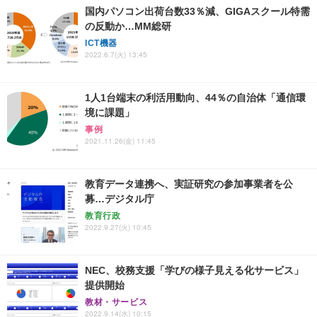
国内パソコン出荷台数33％減、GIGAスクール特需
の反動か…MM総研
ICT機器
2022.6.7(火) 13:45
1人1台端末の利活用動向、44％の自治体「通信環
境に課題」
事例
2021.11.26(金) 11:45
教育データ連携へ、実証研究の参加事業者を公
募…デジタル庁
教育行政
2022.9.27(火) 10:45
NEC、校務支援「学びの様子見える化サービス」
提供開始
教材・サービス
2022.9.14(水) 10:15