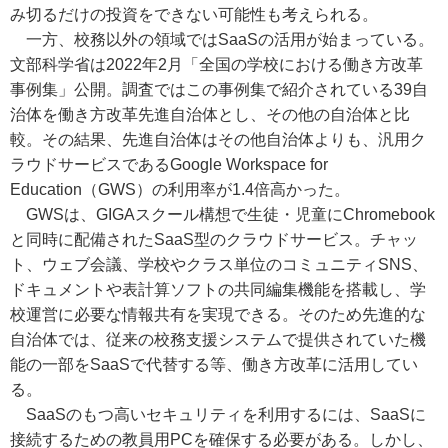
み切るだけの投資をできない可能性も考えられる。
一方、校務以外の領域ではSaaSの活用が始まっている。
文部科学省は2022年2月「全国の学校における働き方改革
事例集」公開。調査ではこの事例集で紹介されている39自
治体を働き方改革先進自治体とし、その他の自治体と比
較。その結果、先進自治体はその他自治体よりも、汎用ク
ラウドサービスであるGoogle Workspace for
Education（GWS）の利用率が1.4倍高かった。
GWSは、GIGAスクール構想で生徒・児童にChromebook
と同時に配備されたSaaS型のクラウドサービス。チャッ
ト、ウェブ会議、学校やクラス単位のコミュニティSNS、
ドキュメントや表計算ソフトの共同編集機能を搭載し、学
校運営に必要な情報共有を実現できる。そのため先進的な
自治体では、従来の校務支援システムで提供されていた機
能の一部をSaaSで代替する等、働き方改革に活用してい
る。
SaaSのもつ高いセキュリティを利用するには、SaaSに
接続するための教員用PCを確保する必要がある。しかし、