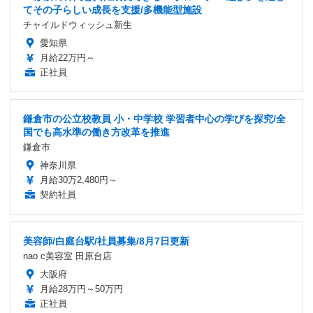
てその子らしい成長を支援/多機能型施設
チャイルドウィッシュ新生
愛知県
月給22万円～
正社員
鎌倉市の公立校教員 小・中学校 学習者中心の学びを探究/全
国でも高水準の働き方改革を推進
鎌倉市
神奈川県
月給30万2,480円～
契約社員
美容師/白庭台駅/社員募集/8月7日更新
nao c美容室 田原台店
大阪府
月給28万円～50万円
正社員