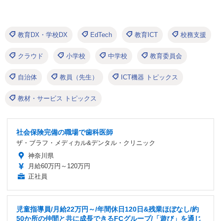
教育DX・学校DX
EdTech
教育ICT
校務支援
クラウド
小学校
中学校
教育委員会
自治体
教員（先生）
ICT機器 トピックス
教材・サービス トピックス
社会保険完備の職場で歯科医師
ザ・ブラフ・メディカル&デンタル・クリニック
神奈川県
月給60万円～120万円
正社員
児童指導員/月給22万円～/年間休日120日&残業ほぼなし/約
50か所の仲間と共に成長できるFCグループ/「遊び」を通じ