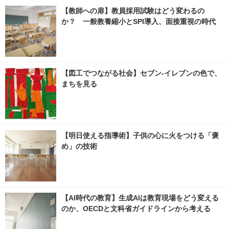
【教師への扉】教員採用試験はどう変わるの
か？ 一般教養縮小とSPI導入、面接重視の時代
【図工でつながる社会】セブン‐イレブンの色で、
まちを見る
【明日使える指導術】子供の心に火をつける「褒
め」の技術
【AI時代の教育】生成AIは教育現場をどう変える
のか、OECDと文科省ガイドラインから考える