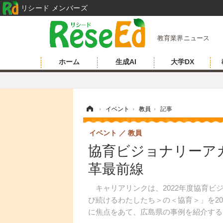
リシード メンバーズ
教育業界ニュース
ホーム
生成AI
大学DX
ホーム
›
イベント
›
教員
›
記事
イベント
教員
協育ビジョナリーアカ
革最前線
キャリアリンクは、2022年度協育ビ
び続けるわたしたち＞の＜協育＞」を20
に焦点をあて、広島県の事例を紹介する