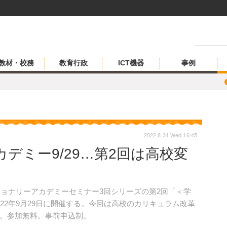
教材・校務
教育行政
ICT機器
事例
2022.8.31 Wed 16:45
デミー9/29…第2回は高校変
ジョナリーアカデミーセミナー3回シリーズの第2回「＜学
22年9月29日に開催する。今回は高校のカリキュラム改革
。参加無料。事前申込制。