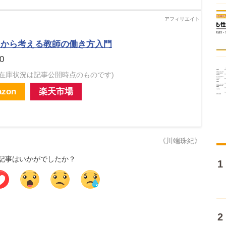
タから考える教師の働き方入門
0
・在庫状況は記事公開時点のものです)
zon
楽天市場
《川端珠紀》
記事はいかがでしたか？