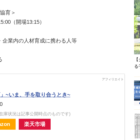
＜協育＞
5:00（開場13:15）
・企業内の人材育成に携わる人等
る
【
る
」~いま、手を取り合うとき~
0
・在庫状況は記事公開時点のものです)
zon
楽天市場