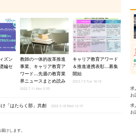
ィズン
教師の一体的改革推進
キャリア教育アワード
礎編セ
事業、キャリア教育ア
＆推進連携表彰…募集
ワード…先週の教育業
開始
界ニュースまとめ読み
2022.7.5 Tue 16:15
求
2022.7.11 Mon 5:55
お
向け「はたらく部」共創
求
2022.5.18 Wed 12:15
お
お届けします。