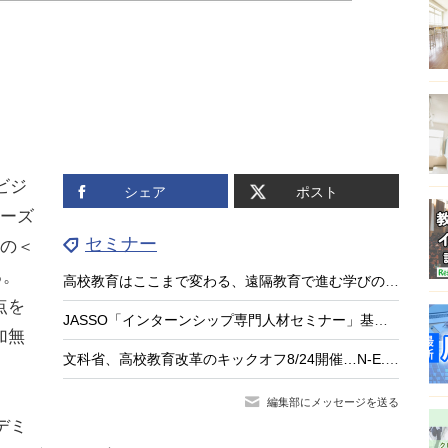
ビジ
シェア
ポスト
リーズ
セミナー
＞の＜
る。
高校教育はここまで変わる、遠隔教育で進む学びのアップデート
点を
JASSO「インターンシップ専門人材セミナー」基礎編9/15…大学等の先生が対象
加無
文科省、高校教育改革のキックオフ8/24開催…N-E.X.T.始動
編集部にメッセージを送る
デミ