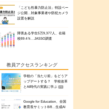
「こども性暴力防止法」特設ペー
ジ公開…対象事業者や防犯カメラ
設置を解説
障害ある学生5万9,377人、在籍
校89.4％…JASSO調査
教員アクセスランキング
学校の「当たり前」をどうア
ップデートする？ 学校改革
とAI時代の実践に学ぶ
PR
Google for Education、全国
教育長サミット8/8…生成AI