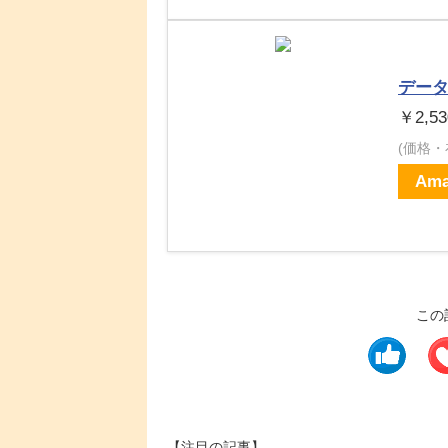
デー
￥2,53
(価格
Ama
この
【注目の記事】