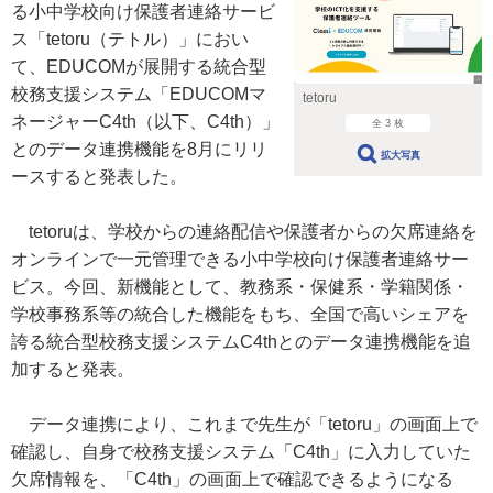
る小中学校向け保護者連絡サービ
ス「tetoru（テトル）」におい
て、EDUCOMが展開する統合型
校務支援システム「EDUCOMマ
tetoru
ネージャーC4th（以下、C4th）」
全 3 枚
とのデータ連携機能を8月にリリ
拡大写真
ースすると発表した。
tetoruは、学校からの連絡配信や保護者からの欠席連絡を
オンラインで一元管理できる小中学校向け保護者連絡サー
ビス。今回、新機能として、教務系・保健系・学籍関係・
学校事務系等の統合した機能をもち、全国で高いシェアを
誇る統合型校務支援システムC4thとのデータ連携機能を追
加すると発表。
データ連携により、これまで先生が「tetoru」の画面上で
確認し、自身で校務支援システム「C4th」に入力していた
欠席情報を、「C4th」の画面上で確認できるようになる