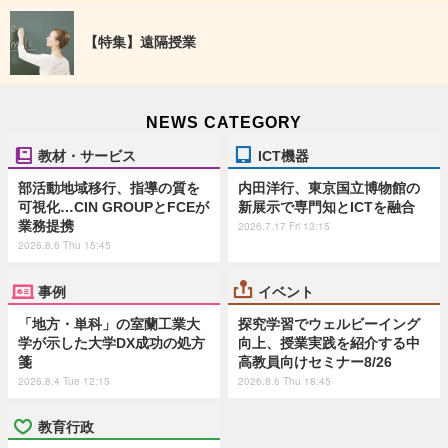
【特集】遠隔授業
NEWS CATEGORY
教材・サービス
ICT機器
部活動地域移行、指導の質を
内田洋行、東京国立博物館の
可視化…CIN GROUPとFCEが
新展示で専門知とICTを融合
業務提携
2026.7.17 Fri 13:15
2026.8.6 Thu 15:45
事例
イベント
「地方・単科」の室蘭工業大
探究学習でウェルビーイング
学が示した大学DX成功の処方
向上、授業実践を紹介する中
箋
高教員向けセミナー8/26
2026.8.4 Tue 12:15
2026.8.6 Thu 18:45
教育行政