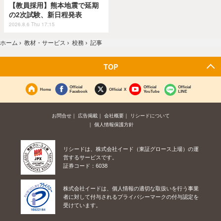
【教員採用】熊本地震で延期
の2次試験、新日程発表
2026.8.6 Thu 17:15
ホーム
›
教材・サービス
›
校務
›
記事
TOP
Official
Official
Official
Home
Official X
Facebook
YouTube
LINE
お問合せ
広告掲載
会社概要
リシードについて
個人情報保護方針
リシードは、株式会社イード（東証グロース上場）の運
営するサービスです。
証券コード：6038
株式会社イードは、個人情報の適切な取扱いを行う事業
者に対して付与されるプライバシーマークの付与認定を
受けています。