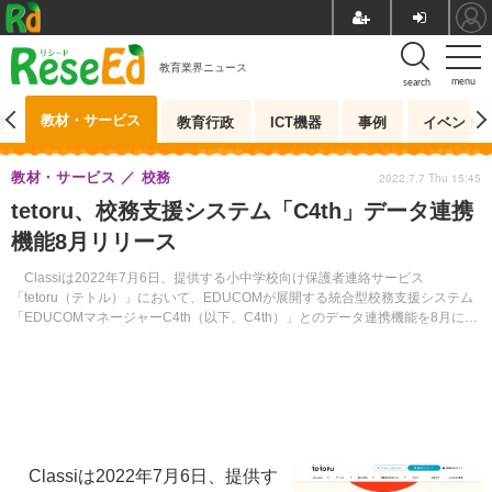
教育業界ニュース
menu
search
教材・サービス
測
教育行政
ICT機器
事例
イベント
教材・サービス
校務
2022.7.7 Thu 15:45
tetoru、校務支援システム「C4th」データ連携
機能8月リリース
Classiは2022年7月6日、提供する小中学校向け保護者連絡サービス
「tetoru（テトル）」において、EDUCOMが展開する統合型校務支援システム
「EDUCOMマネージャーC4th（以下、C4th）」とのデータ連携機能を8月にリ
リースすると発表した。
Classiは2022年7月6日、提供す