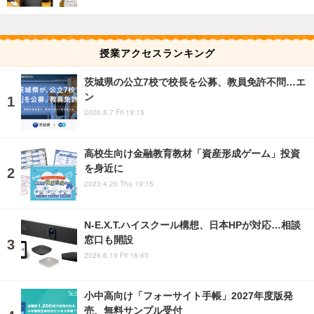
授業アクセスランキング
茨城県の公立7校で校長を公募、教員免許不問…エ
ン
2026.8.7 Fri 19:15
高校生向け金融教育教材「資産形成ゲーム」投資
を身近に
2023.4.20 Thu 19:15
N-E.X.T.ハイスクール構想、日本HPが対応…相談
窓口も開設
2026.6.19 Fri 18:45
小中高向け「フォーサイト手帳」2027年度版発
売、無料サンプル受付