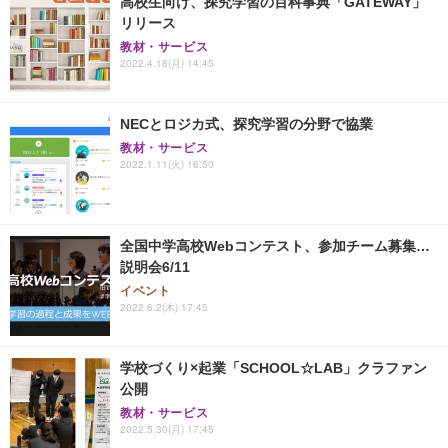
高校生向け、探究学習の百科事典「GATEWAY」
リリース
教材・サービス
2022.4.18(月) 14:45
NECとロジカ式、探究学習の分野で協業
教材・サービス
2022.1.11(火) 16:50
全国中学高校Webコンテスト、参加チーム募集…
説明会6/11
イベント
2022.6.2(木) 17:45
学校づくり×起業「SCHOOL☆LAB」クラファン
公開
教材・サービス
2022.5.30(月) 17:45