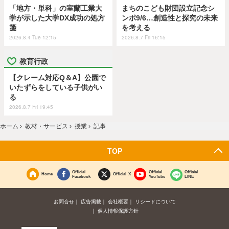
「地方・単科」の室蘭工業大
まちのこども財団設立記念シ
学が示した大学DX成功の処方
ンポ9/6…創造性と探究の未来
箋
を考える
2026.8.4 Tue 12:15
2026.8.7 Fri 16:15
教育行政
【クレーム対応Q＆A】公園で
いたずらをしている子供がい
る
2026.8.7 Fri 19:45
ホーム
›
教材・サービス
›
授業
›
記事
TOP
Official
Official
Official
Home
Official X
Facebook
YouTube
LINE
お問合せ
広告掲載
会社概要
リシードについて
個人情報保護方針