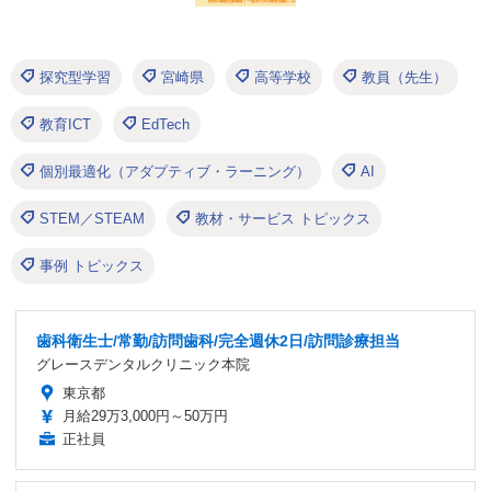
探究型学習
宮崎県
高等学校
教員（先生）
教育ICT
EdTech
個別最適化（アダプティブ・ラーニング）
AI
STEM／STEAM
教材・サービス トピックス
事例 トピックス
歯科衛生士/常勤/訪問歯科/完全週休2日/訪問診療担当
グレースデンタルクリニック本院
東京都
月給29万3,000円～50万円
正社員