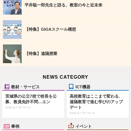
平井聡一郎先生と語る、教室の今と近未来
【特集】GIGAスクール構想
【特集】遠隔授業
NEWS CATEGORY
教材・サービス
ICT機器
茨城県の公立7校で校長を公
高校教育はここまで変わる、
募、教員免許不問…エン
遠隔教育で進む学びのアップ
デート
2026.8.7 Fri 19:15
2026.8.7 Fri 15:15
事例
イベント