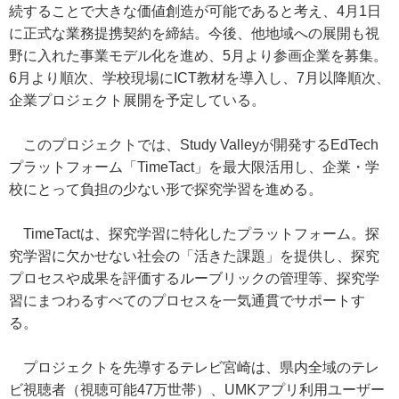
続することで大きな価値創造が可能であると考え、4月1日
に正式な業務提携契約を締結。今後、他地域への展開も視
野に入れた事業モデル化を進め、5月より参画企業を募集。
6月より順次、学校現場にICT教材を導入し、7月以降順次、
企業プロジェクト展開を予定している。
このプロジェクトでは、Study Valleyが開発するEdTech
プラットフォーム「TimeTact」を最大限活用し、企業・学
校にとって負担の少ない形で探究学習を進める。
TimeTactは、探究学習に特化したプラットフォーム。探
究学習に欠かせない社会の「活きた課題」を提供し、探究
プロセスや成果を評価するルーブリックの管理等、探究学
習にまつわるすべてのプロセスを一気通貫でサポートす
る。
プロジェクトを先導するテレビ宮崎は、県内全域のテレ
ビ視聴者（視聴可能47万世帯）、UMKアプリ利用ユーザー