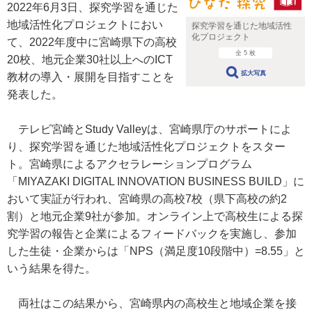
2022年6月3日、探究学習を通じた
地域活性化プロジェクトにおい
探究学習を通じた地域活性
化プロジェクト
て、2022年度中に宮崎県下の高校
全 5 枚
20校、地元企業30社以上へのICT
拡大写真
教材の導入・展開を目指すことを
発表した。
テレビ宮崎とStudy Valleyは、宮崎県庁のサポートによ
り、探究学習を通じた地域活性化プロジェクトをスター
ト。宮崎県によるアクセラレーションプログラム
「MIYAZAKI DIGITAL INNOVATION BUSINESS BUILD」に
おいて実証が行われ、宮崎県の高校7校（県下高校の約2
割）と地元企業9社が参加。オンライン上で高校生による探
究学習の報告と企業によるフィードバックを実施し、参加
した生徒・企業からは「NPS（満足度10段階中）=8.55​」と
いう結果を得た。
両社はこの結果から、宮崎県内の高校生と地域企業を接