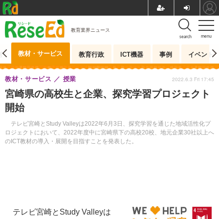
教育業界ニュース
menu
search
教材・サービス
測
教育行政
ICT機器
事例
イベント
教材・サービス
授業
2022.6.3 Fri 17:45
宮崎県の高校生と企業、探究学習プロジェクト
開始
テレビ宮崎とStudy Valleyは2022年6月3日、探究学習を通じた地域活性化プ
ロジェクトにおいて、2022年度中に宮崎県下の高校20校、地元企業30社以上へ
のICT教材の導入・展開を目指すことを発表した。
テレビ宮崎とStudy Valleyは