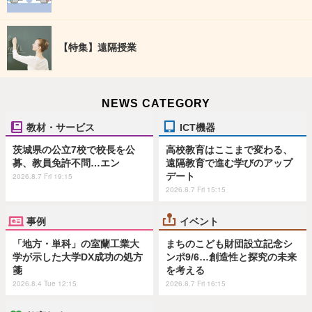
【特集】遠隔授業
NEWS CATEGORY
教材・サービス
ICT機器
茨城県の公立7校で校長を公
高校教育はここまで変わる、
募、教員免許不問…エン
遠隔教育で進む学びのアップ
デート
2026.8.7 Fri 19:15
2026.8.7 Fri 15:15
事例
イベント
「地方・単科」の室蘭工業大
まちのこども財団設立記念シ
学が示した大学DX成功の処方
ンポ9/6…創造性と探究の未来
箋
を考える
2026.8.4 Tue 12:15
2026.8.7 Fri 16:15