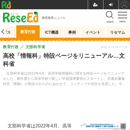
教育業界ニュース
menu
search
教育行政
ービス
ICT機器
事例
イベント
リセマム
教育行政
文部科学省
2022.4.15 Fri 17:15
高校「情報科」特設ページをリニューアル…文
科省
文部科学省は2022年4月、高等学校情報科に関する特設ページをリニューア
ルした。新年度から高等学校で新しい学習指導要領がスタートし、共通必履修
科目「情報I」が新設されたのにあわせて、コンテンツや項目を見直した。今
後、最新の情報を随時提供していく。
文部科学省は2022年4月、高等