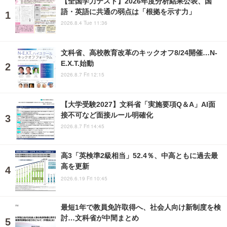
【全国学力テスト】2026年度分析結果公表、国
語・英語に共通の弱点は「根拠を示す力」
2026.8.4 Tue 11:36
文科省、高校教育改革のキックオフ8/24開催…N-
E.X.T.始動
2026.8.7 Fri 12:15
【大学受験2027】文科省「実施要項Q＆A」AI面
接不可など面接ルール明確化
2026.8.7 Fri 14:45
高3「英検準2級相当」52.4％、中高ともに過去最
高を更新
2026.6.19 Fri 10:45
最短1年で教員免許取得へ、社会人向け新制度を検
討…文科省が中間まとめ