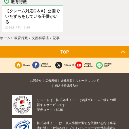
教育行政
【クレーム対応Q＆A】公園で
いたずらをしている子供がい
る
2026.8.7 Fri 19:45
ホーム
›
教育行政
›
文部科学省
›
記事
TOP
Official
Official
Official
Home
Official X
Facebook
YouTube
LINE
お問合せ
広告掲載
会社概要
リシードについて
個人情報保護方針
リシードは、株式会社イード（東証グロース上場）の運
営するサービスです。
証券コード：6038
株式会社イードは、個人情報の適切な取扱いを行う事業
者に対して付与されるプライバシーマークの付与認定を