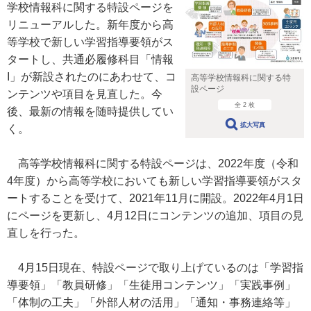
学校情報科に関する特設ページを
リニューアルした。新年度から高
等学校で新しい学習指導要領がス
タートし、共通必履修科目「情報
I」が新設されたのにあわせて、コ
高等学校情報科に関する特
設ページ
ンテンツや項目を見直した。今
全 2 枚
後、最新の情報を随時提供してい
拡大写真
く。
高等学校情報科に関する特設ページは、2022年度（令和
4年度）から高等学校においても新しい学習指導要領がスタ
ートすることを受けて、2021年11月に開設。2022年4月1日
にページを更新し、4月12日にコンテンツの追加、項目の見
直しを行った。
4月15日現在、特設ページで取り上げているのは「学習指
導要領」「教員研修」「生徒用コンテンツ」「実践事例」
「体制の工夫」「外部人材の活用」「通知・事務連絡等」