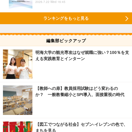
2026.7.22 Wed 16:45
ランキングをもっと見る
編集部ピックアップ
明海大学の観光専攻はなぜ就職に強い？100％を支
える実践教育とインターン
【教師への扉】教員採用試験はどう変わるの
か？ 一般教養縮小とSPI導入、面接重視の時代
【図工でつながる社会】セブン‐イレブンの色で、
まちを見る