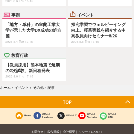
2026.8.6 Thu 15:45
事例
イベント
「地方・単科」の室蘭工業大
探究学習でウェルビーイング
学が示した大学DX成功の処方
向上、授業実践を紹介する中
箋
高教員向けセミナー8/26
2026.8.4 Tue 12:15
2026.8.6 Thu 18:45
教育行政
【教員採用】熊本地震で延期
の2次試験、新日程発表
2026.8.6 Thu 17:15
ホーム
›
イベント
›
その他
›
記事
TOP
Official
Official
Official
Home
Official X
Facebook
YouTube
LINE
お問合せ
広告掲載
会社概要
リシードについて