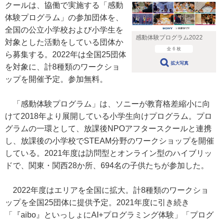
クールは、協働で実施する「感動
体験プログラム」の参加団体を、
全国の公立小学校および小学生を
感動体験プログラム2022
対象とした活動をしている団体か
全 6 枚
ら募集する。2022年は全国25団体
拡大写真
を対象に、計8種類のワークショ
ップを開催予定。参加無料。
「感動体験プログラム」は、ソニーが教育格差縮小に向
けて2018年より展開している小学生向けプログラム。プロ
グラムの一環として、放課後NPOアフタースクールと連携
し、放課後の小学校でSTEAM分野のワークショップを開催
している。2021年度は訪問型とオンライン型のハイブリッ
ドで、関東・関西28か所、694名の子供たちが参加した。
2022年度はエリアを全国に拡大。計8種類のワークショ
ップを全国25団体に提供予定。2021年度に引き続き
「『aibo』といっしょにAI+プログラミング体験」「プログ