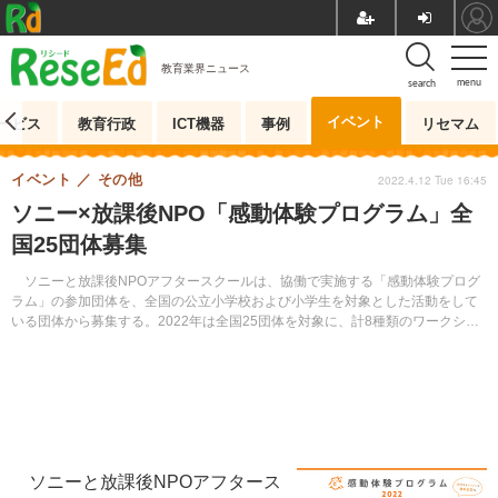
教育業界ニュース
menu
search
イベント
ービス
教育行政
ICT機器
事例
リセマム
イベント
その他
2022.4.12 Tue 16:45
ソニー×放課後NPO「感動体験プログラム」全
国25団体募集
ソニーと放課後NPOアフタースクールは、協働で実施する「感動体験プログ
ラム」の参加団体を、全国の公立小学校および小学生を対象とした活動をして
いる団体から募集する。2022年は全国25団体を対象に、計8種類のワークショ
ップを開催予定。参加無料。
ソニーと放課後NPOアフタース