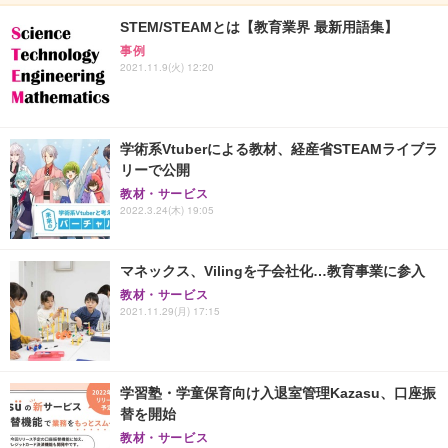
STEM/STEAMとは【教育業界 最新用語集】
事例
2021.11.9(火) 12:20
学術系Vtuberによる教材、経産省STEAMライブラ
リーで公開
教材・サービス
2022.3.24(木) 19:05
マネックス、Vilingを子会社化…教育事業に参入
教材・サービス
2021.11.29(月) 17:15
学習塾・学童保育向け入退室管理Kazasu、口座振
替を開始
教材・サービス