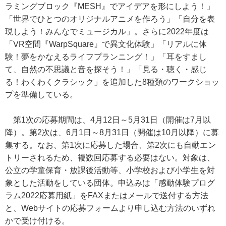
ラミングブロック『MESH』でアイデアを形にしよう！」
「世界でひとつのオリジナルアニメを作ろう」「自分を表
現しよう！みんなでミュージカル」。さらに2022年度は
「VR空間『WarpSquare』で異文化体験」「リアルに体
験！夢をかなえるライフプランニング！」「耳をすまし
て、自然の不思議と音を探そう！」「見る・聴く・感じ
る！わくわくクラシック」を追加した8種類のワークショッ
プを準備している。
第1次の応募期間は、4月12日～5月31日（開催は7月以
降）。第2次は、6月1日～8月31日（開催は10月以降）に募
集する。なお、第1次に応募した場合、第2次にも自動エン
トリーされるため、複数回応募する必要はない。対象は、
公立の学童保育・放課後活動等、小学校および小学生を対
象とした活動をしている団体。申込みは「感動体験プログ
ラム2022応募用紙」をFAXまたはメールで送付する方法
と、Webサイトの応募フォームより申し込む方法のいずれ
かで受け付ける。