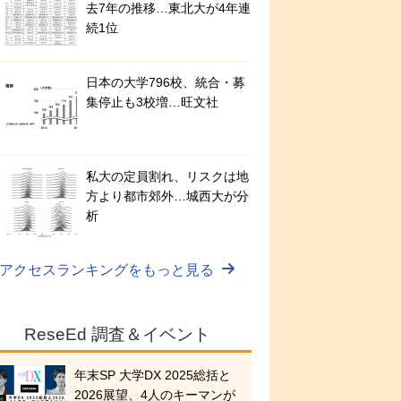
去7年の推移…東北大が4年連
続1位
日本の大学796校、統合・募
集停止も3校増…旺文社
私大の定員割れ、リスクは地
方より都市郊外…城西大が分
析
アクセスランキングをもっと見る
ReseEd 調査＆イベント
年末SP 大学DX 2025総括と
2026展望、4人のキーマンが