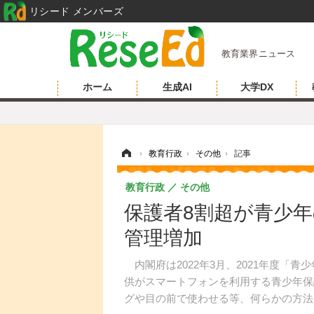
リシード メンバーズ
教育業界ニュース
ホーム
生成AI
大学DX
ホーム
›
教育行政
›
その他
›
記事
教育行政
その他
保護者8割超が青少
管理増加
内閣府は2022年3月、2021年度「
供がスマートフォンを利用する青少年保護
グや目の前で使わせる等、何らかの方法