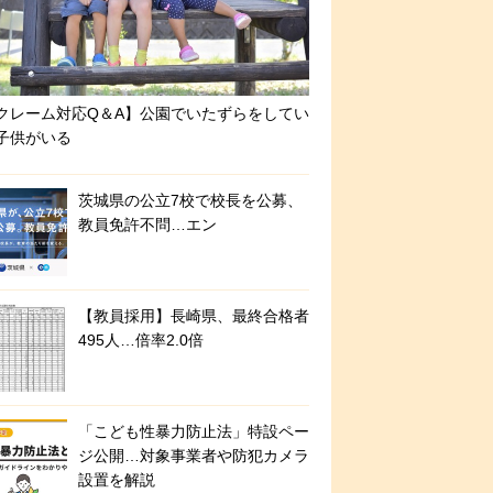
クレーム対応Q＆A】公園でいたずらをしてい
子供がいる
茨城県の公立7校で校長を公募、
教員免許不問…エン
【教員採用】長崎県、最終合格者
495人…倍率2.0倍
「こども性暴力防止法」特設ペー
ジ公開…対象事業者や防犯カメラ
設置を解説