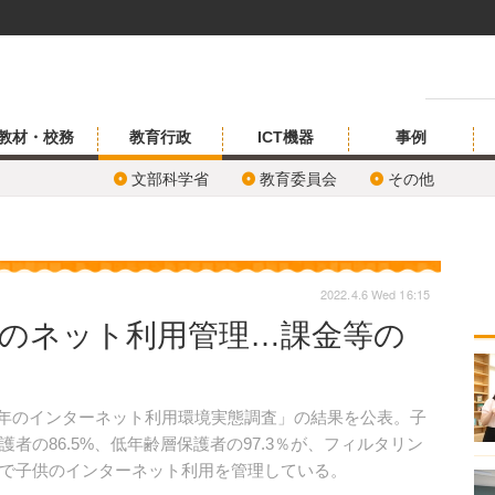
教材・校務
教育行政
ICT機器
事例
文部科学省
教育委員会
その他
2022.4.6 Wed 16:15
年のネット利用管理…課金等の
青少年のインターネット利用環境実態調査」の結果を公表。子
者の86.5%、低年齢層保護者の97.3％が、フィルタリン
で子供のインターネット利用を管理している。