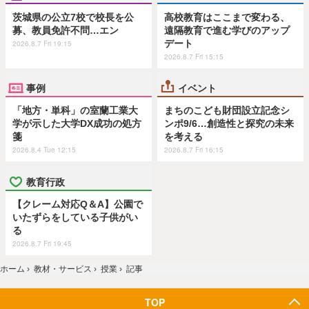
茨城県の公立7校で校長を公
高校教育はここまで変わる、
募、教員免許不問…エン
遠隔教育で進む学びのアップ
デート
2026.8.7 Fri 19:15
2026.8.7 Fri 15:15
事例
イベント
「地方・単科」の室蘭工業大
まちのこども財団設立記念シ
学が示した大学DX成功の処方
ンポ9/6…創造性と探究の未来
箋
を考える
2026.8.4 Tue 12:15
2026.8.7 Fri 16:15
教育行政
【クレーム対応Q＆A】公園で
いたずらをしている子供がい
る
2026.8.7 Fri 19:45
ホーム
›
教材・サービス
›
授業
›
記事
TOP