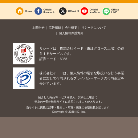
Official
Official
Official
Home
Official X
Facebook
YouTube
LINE
お問合せ
広告掲載
会社概要
リシードについて
個人情報保護方針
リシードは、株式会社イード（東証グロース上場）の運
営するサービスです。
証券コード：6038
株式会社イードは、個人情報の適切な取扱いを行う事業
者に対して付与されるプライバシーマークの付与認定を
受けています。
紹介した商品/サービスを購入、契約した場合に、
売上の一部が弊社サイトに還元されることがあります。
当サイトに掲載の記事・見出し・写真・画像の無断転載を禁じます。
Copyright © 2026 IID, Inc.