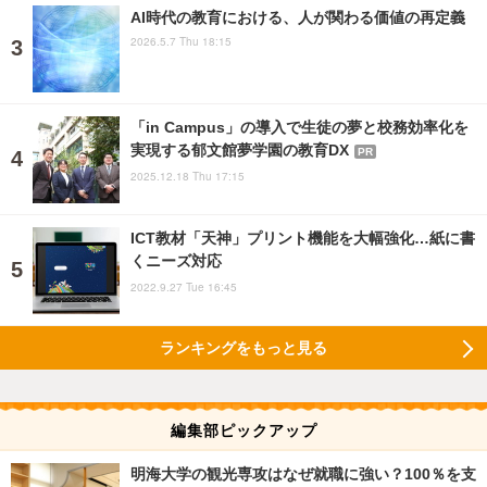
AI時代の教育における、人が関わる価値の再定義
2026.5.7 Thu 18:15
「in Campus」の導入で生徒の夢と校務効率化を
実現する郁文館夢学園の教育DX
PR
2025.12.18 Thu 17:15
ICT教材「天神」プリント機能を大幅強化…紙に書
くニーズ対応
2022.9.27 Tue 16:45
ランキングをもっと見る
編集部ピックアップ
明海大学の観光専攻はなぜ就職に強い？100％を支