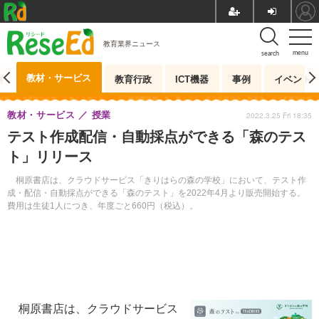
教育業界ニュース
menu
search
教材・サービス
測
教育行政
ICT機器
事例
イベント
教材・サービス
授業
2022.3.25 Fri 18:35
テスト作成配信・自動採点ができる「森のテス
ト」リリース
桐原書店は、クラウドサービス「きりはらの森の学校」において、テスト作
成・配信・自動採点ができる「森のテスト」を2022年4月より販売開始する。
費用は生徒1人につき、年度ごと660円（税込）。
桐原書店は、クラウドサービス