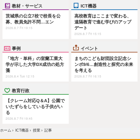
教材・サービス
ICT機器
茨城県の公立7校で校長を公
高校教育はここまで変わる、
募、教員免許不問…エン
遠隔教育で進む学びのアップ
デート
2026.8.7 Fri 19:15
2026.8.7 Fri 15:15
事例
イベント
「地方・単科」の室蘭工業大
まちのこども財団設立記念シ
学が示した大学DX成功の処方
ンポ9/6…創造性と探究の未来
箋
を考える
2026.8.4 Tue 12:15
2026.8.7 Fri 16:15
教育行政
【クレーム対応Q＆A】公園で
いたずらをしている子供がい
る
2026.8.7 Fri 19:45
ホーム
›
ICT機器
›
授業
›
記事