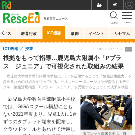
教育業界ニュース
menu
search
ICT機器
ービス
教育行政
事例
イベント
リセマム
ICT機器
授業
2022.3.4 Fri 11:20
PR
根拠をもって指導…鹿児島大附属小「Pプラ
ス ジュニア」で可視化された取組みの結果
鹿児島大学教育学部附属小学校は、ICTを活用することで「情報活用能力」を
高めるための取組みを行っている。ベネッセコーポレーションが提供するデジ
タル・情報活用検定「Pプラス ジュニア」を受験することでその成果を検証し
たという同校の事例を紹介する。
鹿児島大学教育学部附属小学校
では、GIGAスクール構想にとも
ない2021年度より、児童1人に1台
ずつのタブレット端末を配布し、
クラウドツールとあわせて活用し
タブレット端末を手に、自