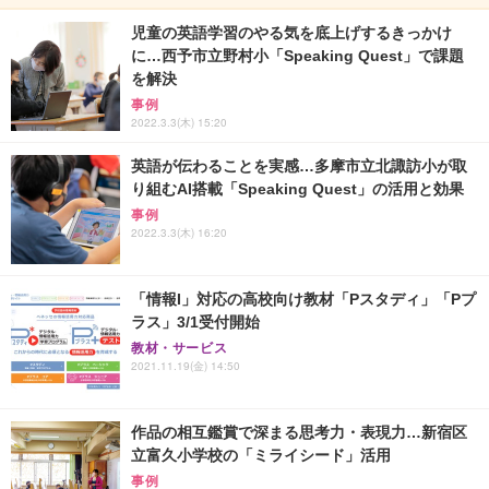
児童の英語学習のやる気を底上げするきっかけ
に…西予市立野村小「Speaking Quest」で課題
を解決
事例
2022.3.3(木) 15:20
英語が伝わることを実感…多摩市立北諏訪小が取
り組むAI搭載「Speaking Quest」の活用と効果
事例
2022.3.3(木) 16:20
「情報I」対応の高校向け教材「Pスタディ」「Pプ
ラス」3/1受付開始
教材・サービス
2021.11.19(金) 14:50
作品の相互鑑賞で深まる思考力・表現力…新宿区
立富久小学校の「ミライシード」活用
事例