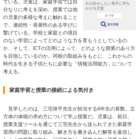
ている。児童は、家庭学習では自
分が話をしたい相手に声を
かける児童
分なりに考えを深め、授業では他
全 8 枚
の児童の多様な考えに触れること
で、連続性・発展性のある学びに
拡大写真
繋げている。学校と家庭との境目
のない学習によってどのような力を育もうとしているの
か、そして、ICTの活用によって、どのような授業のあり方
を目指しているのか。同校の取組みをもとに、これからの
時代を生きる子供たちに必要な「情報活用能力」について
考える。
家庭学習と授業の接続による気付き
見学したのは、三宅倖平先生が担当する6年生の算数。立
方体の体積の求め方について学ぶ授業だ。児童は、前日、
授業支援ツールを通じて三宅先生から送られてきた家庭学
習用の問題に取り組み、解き方を書き込んだ解答を返信し