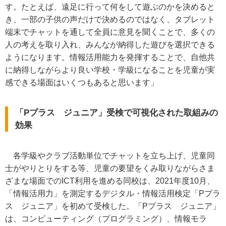
す。たとえば、遠足に行って何をして遊ぶのかを決めると
き、一部の子供の声だけで決めるのではなく、タブレット
端末でチャットを通して全員に意見を聞くことで、多くの
人の考えを取り入れ、みんなが納得した遊びを選択できる
ようになります。情報活用能力を発揮することで、自他共
に納得しながらより良い学校・学級になることを児童が実
感できる場面はいくつもあると思います」
「Pプラス ジュニア」受検で可視化された取組みの
効果
各学級やクラブ活動単位でチャットを立ち上げ、児童同
士がやりとりをする等、児童の要望をくみ取りながらさま
ざまな場面でのICT利用を進める同校は、2021年度10月、
「情報活用力」を測定するデジタル・情報活用検定「Pプラ
ス ジュニア」を初めて受検した。
「Pプラス ジュニア」
は、コンピューティング（プログラミング）、情報モラ