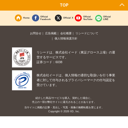
TOP
Official
Official
Official
Home
Official X
Facebook
YouTube
LINE
お問合せ
広告掲載
会社概要
リシードについて
個人情報保護方針
リシードは、株式会社イード（東証グロース上場）の運
営するサービスです。
証券コード：6038
株式会社イードは、個人情報の適切な取扱いを行う事業
者に対して付与されるプライバシーマークの付与認定を
受けています。
紹介した商品/サービスを購入、契約した場合に、
売上の一部が弊社サイトに還元されることがあります。
当サイトに掲載の記事・見出し・写真・画像の無断転載を禁じます。
Copyright © 2026 IID, Inc.