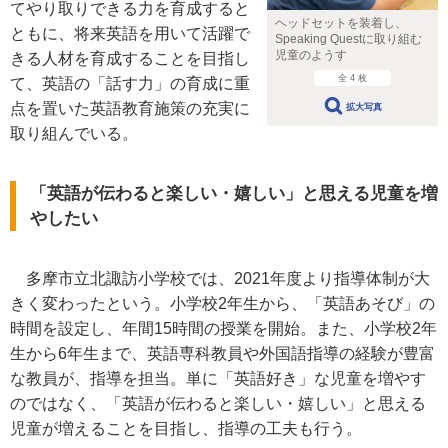
てやり取りできる力を育成すると
ヘッドセットを装着し、
ともに、将来英語を用いて活躍で
Speaking Questに取り組む
児童のようす
きる人材を育成することを目指し
全 4 枚
て、英語の「話す力」の育成に重
点を置いた英語教育施策の充実に
拡大写真
取り組んでいる。
「英語が伝わると楽しい・嬉しい」と思える児童を増
やしたい
多摩市立北諏訪小学校では、2021年度より指導体制が大
きく変わったという。小学校2年生から、「英語あそび」の
時間を設定し、年間15時間の授業を開始。また、小学校2年
生から6年生まで、英語専科教員や外国語指導の経験が豊富
な教員が、指導を担当。単に「英語好き」な児童を増やす
のではなく、「英語が伝わると楽しい・嬉しい」と思える
児童が増えることを目指し、指導の工夫も行う。