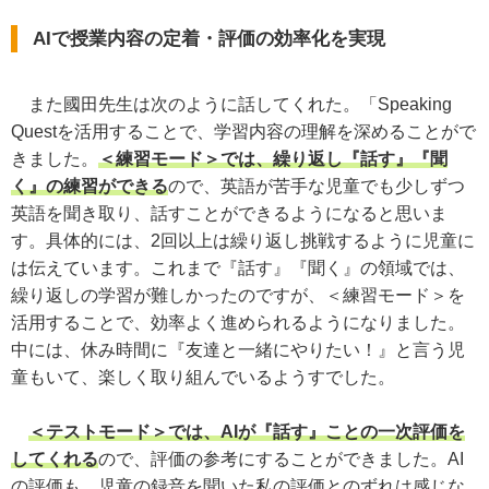
AIで授業内容の定着・評価の効率化を実現
また國田先生は次のように話してくれた。「Speaking
Questを活用することで、学習内容の理解を深めることがで
きました。
＜練習モード＞では、繰り返し『話す』『聞
く』の練習ができる
ので、英語が苦手な児童でも少しずつ
英語を聞き取り、話すことができるようになると思いま
す。具体的には、2回以上は繰り返し挑戦するように児童に
は伝えています。これまで『話す』『聞く』の領域では、
繰り返しの学習が難しかったのですが、＜練習モード＞を
活用することで、効率よく進められるようになりました。
中には、休み時間に『友達と一緒にやりたい！』と言う児
童もいて、楽しく取り組んでいるようすでした。
＜テストモード＞では、AIが『話す』ことの一次評価を
してくれる
ので、評価の参考にすることができました。AI
の評価も、児童の録音を聞いた私の評価とのずれは感じな