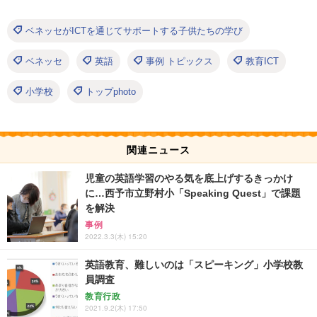
ベネッセがICTを通じてサポートする子供たちの学び
ベネッセ
英語
事例 トピックス
教育ICT
小学校
トップphoto
関連ニュース
児童の英語学習のやる気を底上げするきっかけ
に…西予市立野村小「Speaking Quest」で課題
を解決
事例
2022.3.3(木) 15:20
英語教育、難しいのは「スピーキング」小学校教
員調査
教育行政
2021.9.2(木) 17:50