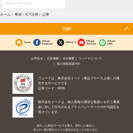
2026.8.7 Fri 19:45
ホーム
›
事例
›
ICT活用
›
記事
TOP
Official
Official
Official
Home
Official X
Facebook
YouTube
LINE
お問合せ
広告掲載
会社概要
リシードについて
個人情報保護方針
リシードは、株式会社イード（東証グロース上場）の運
営するサービスです。
証券コード：6038
株式会社イードは、個人情報の適切な取扱いを行う事業
者に対して付与されるプライバシーマークの付与認定を
受けています。
紹介した商品/サービスを購入、契約した場合に、
売上の一部が弊社サイトに還元されることがあります。