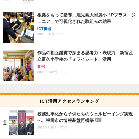
根拠をもって指導…鹿児島大附属小「Pプラス ジ
ュニア」で可視化された取組みの結果
ICT機器
2022.3.4(金) 11:20
作品の相互鑑賞で深まる思考力・表現力…新宿区
立富久小学校の「ミライシード」活用
事例
2022.3.15(火) 11:20
ICT活用アクセスランキング
校務効率化から子供たちのウェルビーイング実現
へ、福岡市の情報基盤再構築
PR
2025.11.28 Fri 17:15