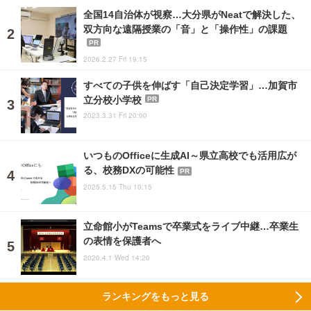
全国14自治体が視察…大分県がNeatで解決した、
双方向な遠隔授業の「音」と「操作性」の課題
PR
2026.2.27 Fri 19:15
すべての子供を伸ばす「自己決定学習」…加賀市
立分校小学校
PR
2023.3.31 Fri 20:00
いつものOfficeに生成AI～県立高校でも活用広が
る、校務DXの可能性
PR
2025.5.15 Thu 10:15
立命館小がTeamsで卒業式をライブ中継…卒業生
の表情を保護者へ
2020.4.1 Wed 14:20
ランキングをもっと見る