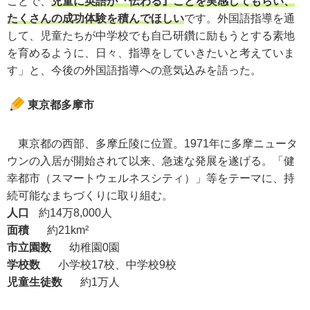
ことで、
児童に英語が『伝わる』ことを実感してもらい、
たくさんの成功体験を積んでほしい
です。外国語指導を通
して、児童たちが中学校でも自己研鑽に励もうとする素地
を育めるように、日々、指導をしていきたいと考えていま
す」と、今後の外国語指導への意気込みを語った。
東京都多摩市
東京都の西部、多摩丘陵に位置。1971年に多摩ニュータ
ウンの入居が開始されて以来、急速な発展を遂げる。「健
幸都市（スマートウェルネスシティ）」等をテーマに、持
続可能なまちづくりに取り組む。
人口
約14万8,000人
面積
約21km²
市立園数
幼稚園0園
学校数
小学校17校、中学校9校
児童生徒数
約1万人