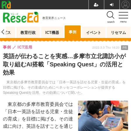
教育業界ニュース
menu
search
事例
ービス
教育行政
ICT機器
イベント
リセマム
事例
ICT活用
2022.3.3 Thu 16:20
PR
英語が伝わることを実感…多摩市立北諏訪小が
取り組むAI搭載「Speaking Quest」の活用と
効果
東京都の多摩市教育委員会では「日本一英語を話せる児童・生徒の育成」を
目標に掲げる。その達成のためにベネッセコーポレーションが提供する
Speaking Questを活用。その効果について聞いた。
東京都の多摩市教育委員会では
「日本一英語を話せる児童・生徒
の育成」を目標に掲げる。その達
成に向け、英語を話すことを通じ