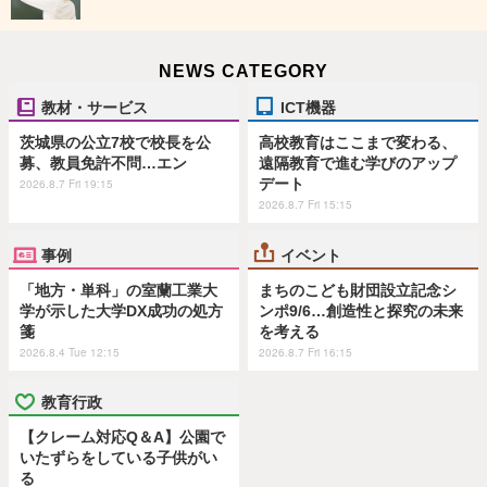
NEWS CATEGORY
教材・サービス
ICT機器
茨城県の公立7校で校長を公
高校教育はここまで変わる、
募、教員免許不問…エン
遠隔教育で進む学びのアップ
デート
2026.8.7 Fri 19:15
2026.8.7 Fri 15:15
事例
イベント
「地方・単科」の室蘭工業大
まちのこども財団設立記念シ
学が示した大学DX成功の処方
ンポ9/6…創造性と探究の未来
箋
を考える
2026.8.4 Tue 12:15
2026.8.7 Fri 16:15
教育行政
【クレーム対応Q＆A】公園で
いたずらをしている子供がい
る