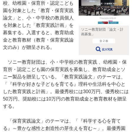
校、幼稚園・保育所・認定こども
園を対象とした「教育・保育実践
論文」と、小・中学校の教員個人
を対象とした「教育実践計画」を
ソニー教育財団「論文・計
募集する。入選すると、教育助成
画募集」
金と教育教材（教育・保育実践論
全 2 枚
文のみ）が贈呈される。
拡大写真
ソニー教育財団は、小・中学校の教育実践 、幼稚園・保
育所・認定こども園の保育実践を募集し、教育助成金とソ
ニー製品を贈呈している。「教育実践論文」のテーマは、
「『科学が好きな子どもを育てる』理科や生活科を中心と
した教育実践と計画」。最優秀校には300万円、優秀校には
50万円、奨励校には10万円の教育助成金と教育教材を贈呈
する。
「保育実践論文」のテーマは、「『科学する心を育て
る』～豊かな感性と創造性の芽生えを育む～」。最優秀園