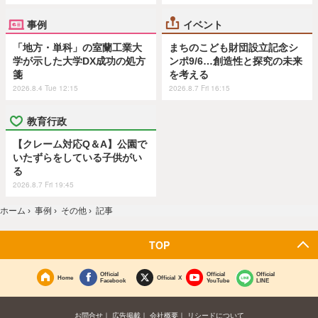
事例
イベント
「地方・単科」の室蘭工業大
まちのこども財団設立記念シ
学が示した大学DX成功の処方
ンポ9/6…創造性と探究の未来
箋
を考える
2026.8.4 Tue 12:15
2026.8.7 Fri 16:15
教育行政
【クレーム対応Q＆A】公園で
いたずらをしている子供がい
る
2026.8.7 Fri 19:45
ホーム
›
事例
›
その他
›
記事
TOP
Official
Official
Official
Home
Official X
Facebook
YouTube
LINE
お問合せ
広告掲載
会社概要
リシードについて