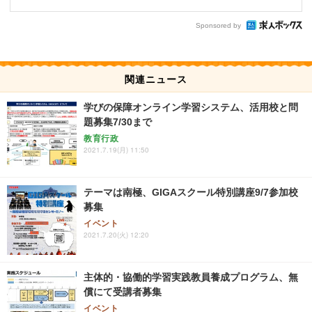
Sponsored by
関連ニュース
学びの保障オンライン学習システム、活用校と問
題募集7/30まで
教育行政
2021.7.19(月) 11:50
テーマは南極、GIGAスクール特別講座9/7参加校
募集
イベント
2021.7.20(火) 12:20
主体的・協働的学習実践教員養成プログラム、無
償にて受講者募集
イベント