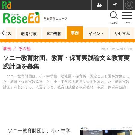
教育業界ニュース
menu
search
事例
ービス
教育行政
ICT機器
イベント
リセマム
事例
その他
2021.7.21 Wed 15:20
ソニー教育財団、教育・保育実践論文＆教育実
践計画を募集
ソニー教育財団は、小・中学校、幼稚園・保育所・認定こども園を対象とし
た「教育・保育実践論文」と、小・中学校の教員個人を対象とした「教育実践
計画」を募集する。入選すると、教育助成金と教育教材（教育・保育実践論文
のみ）が贈呈される。
ソニー教育財団は、小・中学