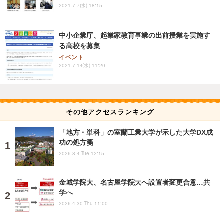
2021.7.7(水) 18:15
中小企業庁、起業家教育事業の出前授業を実施す
る高校を募集
イベント
2021.7.14(水) 11:20
その他アクセスランキング
「地方・単科」の室蘭工業大学が示した大学DX成
功の処方箋
2026.8.4 Tue 12:15
金城学院大、名古屋学院大へ設置者変更合意…共
学へ
2026.4.30 Thu 11:00