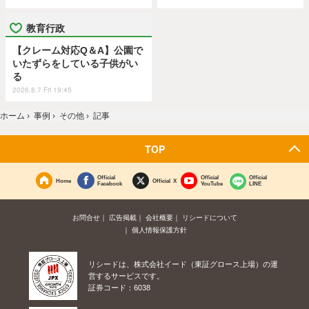
教育行政
【クレーム対応Q＆A】公園で
いたずらをしている子供がい
る
2026.8.7 Fri 19:45
ホーム
›
事例
›
その他
›
記事
TOP
Official
Official
Official
Home
Official X
Facebook
YouTube
LINE
お問合せ
広告掲載
会社概要
リシードについて
個人情報保護方針
リシードは、株式会社イード（東証グロース上場）の運
営するサービスです。
証券コード：6038