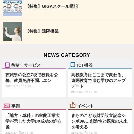
【特集】GIGAスクール構想
【特集】遠隔授業
NEWS CATEGORY
教材・サービス
ICT機器
茨城県の公立7校で校長を公
高校教育はここまで変わる、
募、教員免許不問…エン
遠隔教育で進む学びのアップ
デート
2026.8.7 Fri 19:15
2026.8.7 Fri 15:15
事例
イベント
「地方・単科」の室蘭工業大
まちのこども財団設立記念シ
学が示した大学DX成功の処方
ンポ9/6…創造性と探究の未来
箋
を考える
2026.8.4 Tue 12:15
2026.8.7 Fri 16:15