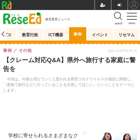
教育業界ニュース
menu
search
事例
ービス
教育行政
ICT機器
イベント
リセマム
事例
その他
2021.4.23 Fri 19:15
【クレーム対応Q&A】県外へ旅行する家庭に警
告を
今回は、今後も増えていくと思われる新型コロナウイルスの感染に関係し、
「家族で旅行などに行っていることを注意してほしい」ということをテーマに
します。
学校に寄せられるさまざまなク