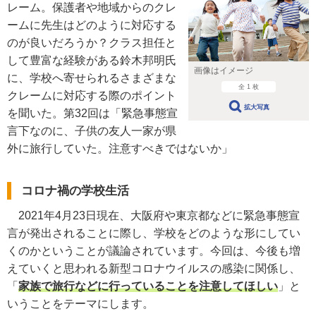
レーム。保護者や地域からのクレ
ームに先生はどのように対応する
のが良いだろうか？クラス担任と
して豊富な経験がある鈴木邦明氏
画像はイメージ
に、学校へ寄せられるさまざまな
全 1 枚
クレームに対応する際のポイント
拡大写真
を聞いた。第32回は「緊急事態宣
言下なのに、子供の友人一家が県
外に旅行していた。注意すべきではないか」
コロナ禍の学校生活
2021年4月23日現在、大阪府や東京都などに緊急事態宣
言が発出されることに際し、学校をどのような形にしてい
くのかということが議論されています。今回は、今後も増
えていくと思われる新型コロナウイルスの感染に関係し、
「
家族で旅行などに行っていることを注意してほしい
」と
いうことをテーマにします。