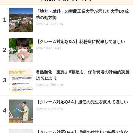
「地方・単科」の室蘭工業大学が示した大学DX成
功の処方箋
2026.8.4 Tue 12:15
【クレーム対応Q＆A】花粉症に配慮してほしい
2024.3.8 Fri 19:45
暑熱順化「重要」8割超も、保育現場の計画的実施
15％止まり
2026.7.21 Tue 9:15
【クレーム対応Q&A】担任の先生を変えてほしい
2020.12.4 Fri 19:15
【クレーム対応Q&A】成績の付け方に納得できな