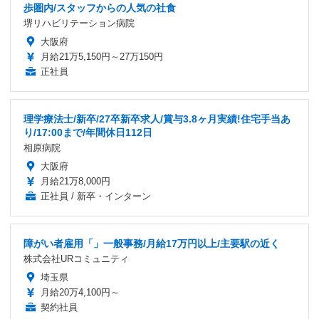
歩圏内/スタッフからの人気の社食
堺リハビリテーション病院
大阪府
月給21万5,150円～27万150円
正社員
理学療法士/新卒/27卒新卒求人/賞与3.8ヶ月実績!住宅手当あ
り/17:00まで/年間休日112日
相原病院
大阪府
月給21万8,000円
正社員 / 新卒・インターン
障がい者雇用「」一般事務/月給17万円以上/主要駅の近く
株式会社URコミュニティ
埼玉県
月給20万4,100円～
契約社員