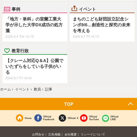
事例
イベント
「地方・単科」の室蘭工業大
まちのこども財団設立記念シ
学が示した大学DX成功の処方
ンポ9/6…創造性と探究の未来
箋
を考える
2026.8.4 Tue 12:15
2026.8.7 Fri 16:15
教育行政
【クレーム対応Q＆A】公園で
いたずらをしている子供がい
る
2026.8.7 Fri 19:45
ホーム
›
イベント
›
教員
›
記事
TOP
Official
Official
Official
Home
Official X
Facebook
YouTube
LINE
お問合せ
広告掲載
会社概要
リシードについて