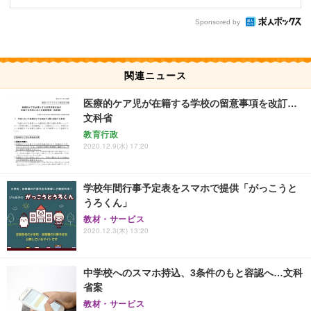
Sponsored by
関連ニュース
医療的ケア児が在籍する学校の留意事項を改訂…
文科省
教育行政
2020.12.9(水) 17:20
学校年間行事予定表をスマホで提供「がっこうと
うろくん」
教材・サービス
2020.12.3(木) 13:20
中学校へのスマホ持込、3条件のもと容認へ…文科
省案
教材・サービス