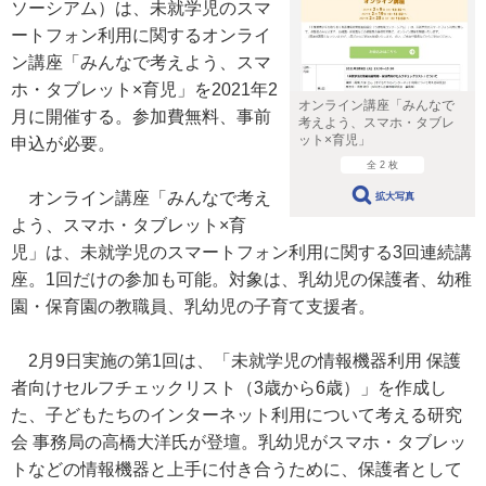
ソーシアム）は、未就学児のスマ
ートフォン利用に関するオンライ
ン講座「みんなで考えよう、スマ
ホ・タブレット×育児」を2021年2
オンライン講座「みんなで
月に開催する。参加費無料、事前
考えよう、スマホ・タブレ
ット×育児」
申込が必要。
全 2 枚
オンライン講座「みんなで考え
拡大写真
よう、スマホ・タブレット×育
児」は、未就学児のスマートフォン利用に関する3回連続講
座。1回だけの参加も可能。対象は、乳幼児の保護者、幼稚
園・保育園の教職員、乳幼児の子育て支援者。
2月9日実施の第1回は、「未就学児の情報機器利用 保護
者向けセルフチェックリスト（3歳から6歳）」を作成し
た、子どもたちのインターネット利用について考える研究
会 事務局の高橋大洋氏が登壇。乳幼児がスマホ・タブレッ
トなどの情報機器と上手に付き合うために、保護者として