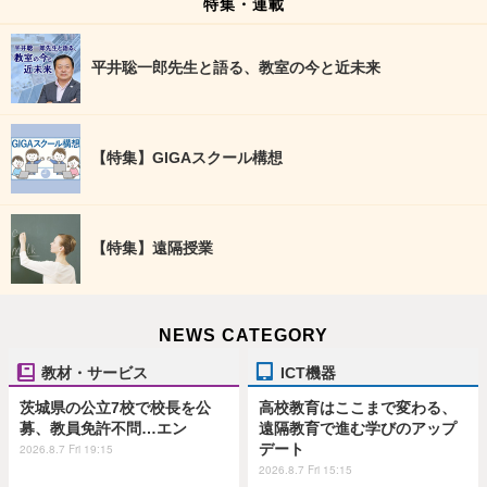
特集・連載
平井聡一郎先生と語る、教室の今と近未来
【特集】GIGAスクール構想
【特集】遠隔授業
NEWS CATEGORY
教材・サービス
ICT機器
茨城県の公立7校で校長を公
高校教育はここまで変わる、
募、教員免許不問…エン
遠隔教育で進む学びのアップ
デート
2026.8.7 Fri 19:15
2026.8.7 Fri 15:15