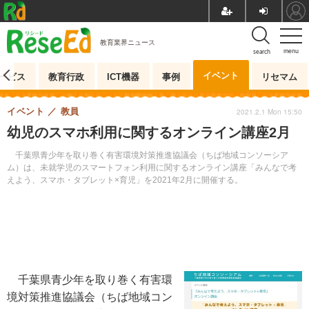
教育業界ニュース
menu
search
イベント
ービス
教育行政
ICT機器
事例
リセマム
イベント
教員
2021.2.1 Mon 15:50
幼児のスマホ利用に関するオンライン講座2月
千葉県青少年を取り巻く有害環境対策推進協議会（ちば地域コンソーシア
ム）は、未就学児のスマートフォン利用に関するオンライン講座「みんなで考
えよう、スマホ・タブレット×育児」を2021年2月に開催する。
千葉県青少年を取り巻く有害環
境対策推進協議会（ちば地域コン