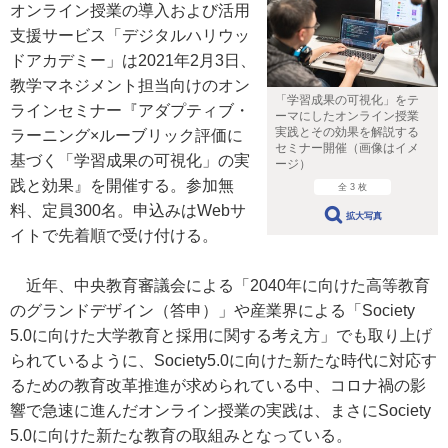
オンライン授業の導入および活用
支援サービス「デジタルハリウッ
ドアカデミー」は2021年2月3日、
教学マネジメント担当向けのオン
「学習成果の可視化」をテ
ラインセミナー『アダプティブ・
ーマにしたオンライン授業
実践とその効果を解説する
ラーニング×ルーブリック評価に
セミナー開催（画像はイメ
基づく「学習成果の可視化」の実
ージ）
践と効果』を開催する。参加無
全 3 枚
料、定員300名。申込みはWebサ
拡大写真
イトで先着順で受け付ける。
近年、中央教育審議会による「2040年に向けた高等教育
のグランドデザイン（答申）」や産業界による「Society
5.0に向けた大学教育と採用に関する考え方」でも取り上げ
られているように、Society5.0に向けた新たな時代に対応す
るための教育改革推進が求められている中、コロナ禍の影
響で急速に進んだオンライン授業の実践は、まさにSociety
5.0に向けた新たな教育の取組みとなっている。