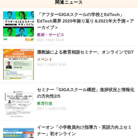
関連ニュース
「アフターGIGAスクールの学校とEdTech」
EdTech業界 2020年振り返り＆2021年大予測＜ア
ーカイブ＞
教材・サービス
2021.1.6(水) 18:45
灘教諭による教育相談セミナー、オンラインで2/7
イベント
2021.1.18(月) 16:50
セミナー「GIGAスクール構想」進捗状況と情報化
の方向性2/5
教育行政
2021.1.14(木) 17:20
イーオン「小学教員向け指導力・英語力向上セミ
ナー」初オンライン