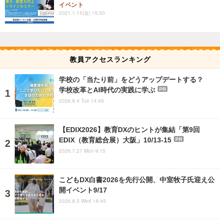
イベント
2021.1.15(金) 15:50
教員アクセスランキング
学校の「当たり前」をどうアップデートする？
学校改革とAI時代の実践に学ぶ
PR
2026.8.4 Tue 14:45
【EDIX2026】教育DXのヒントが集結「第9回
EDIX（教育総合展）大阪」10/13-15
PR
2026.7.27 Mon 9:15
こどもDX白書2026を先行公開、中室牧子氏迎え公
開イベント9/17
2026.8.5 Wed 18:45