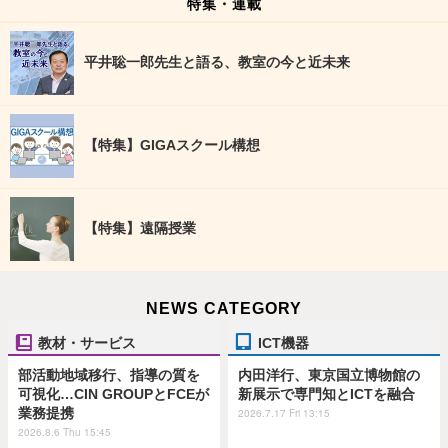
特集・連載
平井聡一郎先生と語る、教室の今と近未来
【特集】GIGAスクール構想
【特集】遠隔授業
NEWS CATEGORY
教材・サービス
ICT機器
部活動地域移行、指導の質を
内田洋行、東京国立博物館の
可視化…CIN GROUPとFCEが
新展示で専門知とICTを融合
業務提携
2026.7.17 Fri 13:15
2026.8.6 Thu 15:45