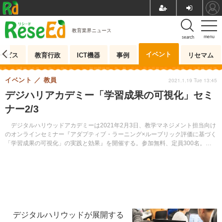
教育業界ニュース
menu
search
イベント
ービス
教育行政
ICT機器
事例
リセマム
イベント
教員
2021.1.19 Tue 13:45
デジハリアカデミー「学習成果の可視化」セミ
ナー2/3
デジタルハリウッドアカデミーは2021年2月3日、教学マネジメント担当向け
のオンラインセミナー『アダプティブ・ラーニング×ルーブリック評価に基づく
「学習成果の可視化」の実践と効果』を開催する。参加無料、定員300名。申
込みはWebサイトで先着順で受け付ける。
デジタルハリウッドが展開する