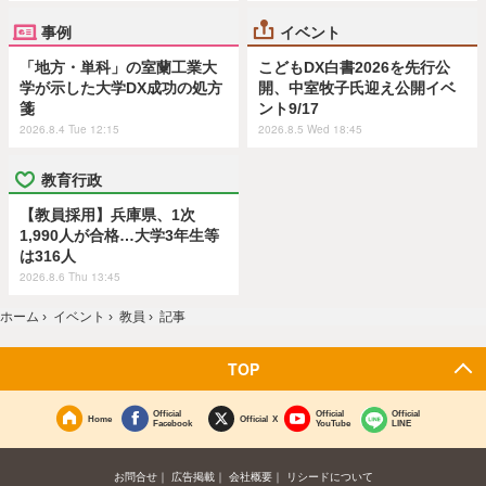
事例
イベント
「地方・単科」の室蘭工業大
こどもDX白書2026を先行公
学が示した大学DX成功の処方
開、中室牧子氏迎え公開イベ
箋
ント9/17
2026.8.4 Tue 12:15
2026.8.5 Wed 18:45
教育行政
【教員採用】兵庫県、1次
1,990人が合格…大学3年生等
は316人
2026.8.6 Thu 13:45
ホーム
›
イベント
›
教員
›
記事
TOP
Official
Official
Official
Home
Official X
Facebook
YouTube
LINE
お問合せ
広告掲載
会社概要
リシードについて