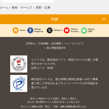
ホーム
›
教材・サービス
›
授業
›
記事
TOP
Official
Official
Official
Home
Official X
Facebook
YouTube
LINE
お問合せ
広告掲載
会社概要
リシードについて
個人情報保護方針
リシードは、株式会社イード（東証グロース上場）の運
営するサービスです。
証券コード：6038
株式会社イードは、個人情報の適切な取扱いを行う事業
者に対して付与されるプライバシーマークの付与認定を
受けています。
紹介した商品/サービスを購入、契約した場合に、
売上の一部が弊社サイトに還元されることがあります。
当サイトに掲載の記事・見出し・写真・画像の無断転載を禁じます。