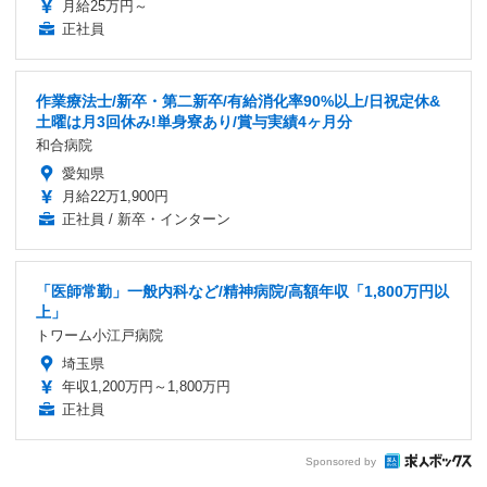
月給25万円～
正社員
作業療法士/新卒・第二新卒/有給消化率90%以上/日祝定休&
土曜は月3回休み!単身寮あり/賞与実績4ヶ月分
和合病院
愛知県
月給22万1,900円
正社員 / 新卒・インターン
「医師常勤」一般内科など/精神病院/高額年収「1,800万円以
上」
トワーム小江戸病院
埼玉県
年収1,200万円～1,800万円
正社員
Sponsored by