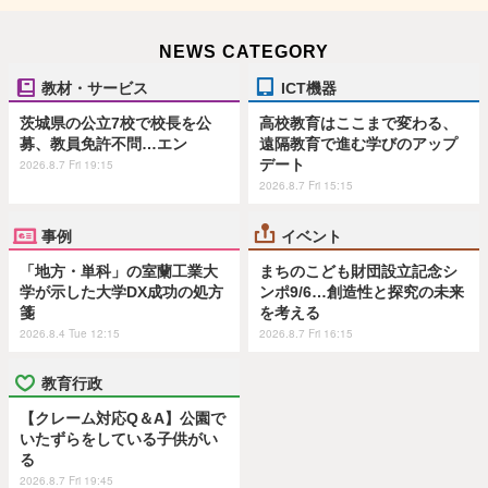
NEWS CATEGORY
教材・サービス
ICT機器
茨城県の公立7校で校長を公
高校教育はここまで変わる、
募、教員免許不問…エン
遠隔教育で進む学びのアップ
デート
2026.8.7 Fri 19:15
2026.8.7 Fri 15:15
事例
イベント
「地方・単科」の室蘭工業大
まちのこども財団設立記念シ
学が示した大学DX成功の処方
ンポ9/6…創造性と探究の未来
箋
を考える
2026.8.4 Tue 12:15
2026.8.7 Fri 16:15
教育行政
【クレーム対応Q＆A】公園で
いたずらをしている子供がい
る
2026.8.7 Fri 19:45