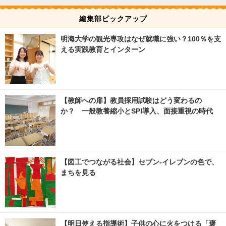
編集部ピックアップ
明海大学の観光専攻はなぜ就職に強い？100％を支
える実践教育とインターン
【教師への扉】教員採用試験はどう変わるの
か？ 一般教養縮小とSPI導入、面接重視の時代
【図工でつながる社会】セブン‐イレブンの色で、
まちを見る
【明日使える指導術】子供の心に火をつける「褒