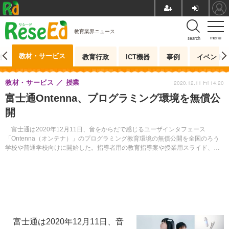
教育業界ニュース
menu
search
教材・サービス
測
教育行政
ICT機器
事例
イベント
教材・サービス
授業
2020.12.11 Fri 14:20
富士通Ontenna、プログラミング環境を無償公
開
富士通は2020年12月11日、音をからだで感じるユーザインタフェース
「Ontenna（オンテナ）」のプログラミング教育環境の無償公開を全国のろう
学校や普通学校向けに開始した。指導者用の教育指導案や授業用スライド、ワ
ークシートも提供する。
富士通は2020年12月11日、音