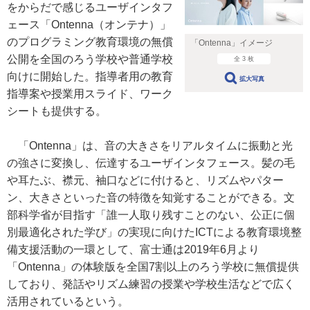
をからだで感じるユーザインタフ
ェース「Ontenna（オンテナ）」
のプログラミング教育環境の無償
「Ontenna」イメージ
公開を全国のろう学校や普通学校
全 3 枚
向けに開始した。指導者用の教育
拡大写真
指導案や授業用スライド、ワーク
シートも提供する。
「Ontenna」は、音の大きさをリアルタイムに振動と光
の強さに変換し、伝達するユーザインタフェース。髪の毛
や耳たぶ、襟元、袖口などに付けると、リズムやパター
ン、大きさといった音の特徴を知覚することができる。文
部科学省が目指す「誰一人取り残すことのない、公正に個
別最適化された学び」の実現に向けたICTによる教育環境整
備支援活動の一環として、富士通は2019年6月より
「Ontenna」の体験版を全国7割以上のろう学校に無償提供
しており、発話やリズム練習の授業や学校生活などで広く
活用されているという。