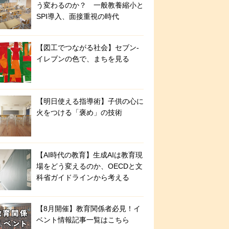
う変わるのか？ 一般教養縮小と
SPI導入、面接重視の時代
【図工でつながる社会】セブン‐
イレブンの色で、まちを見る
【明日使える指導術】子供の心に
火をつける「褒め」の技術
【AI時代の教育】生成AIは教育現
場をどう変えるのか、OECDと文
科省ガイドラインから考える
【8月開催】教育関係者必見！イ
ベント情報記事一覧はこちら