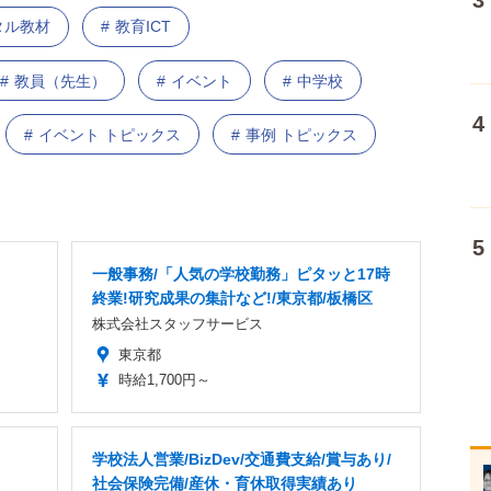
タル教材
教育ICT
教員（先生）
イベント
中学校
イベント トピックス
事例 トピックス
一般事務/「人気の学校勤務」ピタッと17時
終業!研究成果の集計など!/東京都/板橋区
株式会社スタッフサービス
東京都
時給1,700円～
学校法人営業/BizDev/交通費支給/賞与あり/
社会保険完備/産休・育休取得実績あり