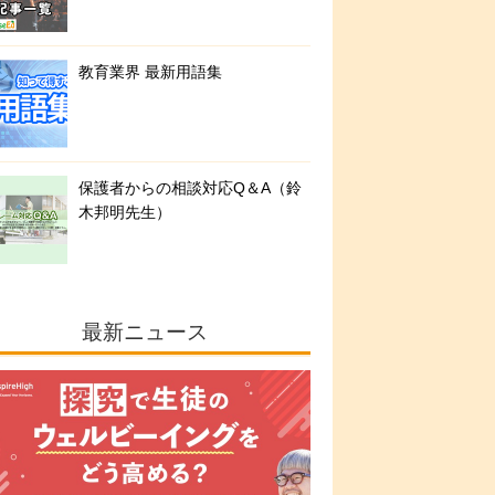
教育業界 最新用語集
保護者からの相談対応Q＆A（鈴
木邦明先生）
最新ニュース