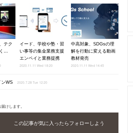
、テク
イード、学校や塾・習
中高対象、SDGsの理
く…
い事等の集金業務支援
解を行動に変える動画
エンペイと業務提携
教材発売
0
2020.11.11 Wed 18:20
2020.11.11 Wed 14:45
ンWS
2020.7.28 Tue 12:20
お届けします。
この記事が気に入ったらフォローしよう