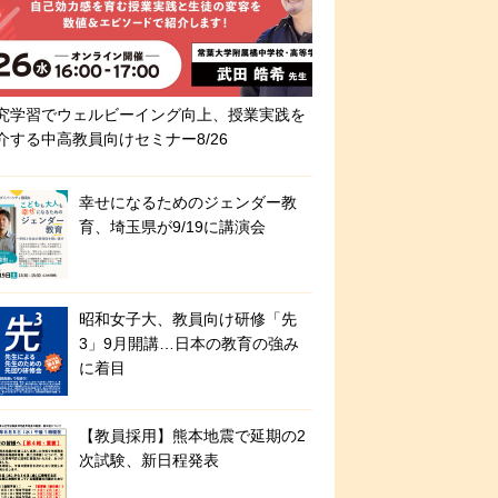
究学習でウェルビーイング向上、授業実践を
介する中高教員向けセミナー8/26
幸せになるためのジェンダー教
育、埼玉県が9/19に講演会
昭和女子大、教員向け研修「先
3」9月開講…日本の教育の強み
に着目
【教員採用】熊本地震で延期の2
次試験、新日程発表