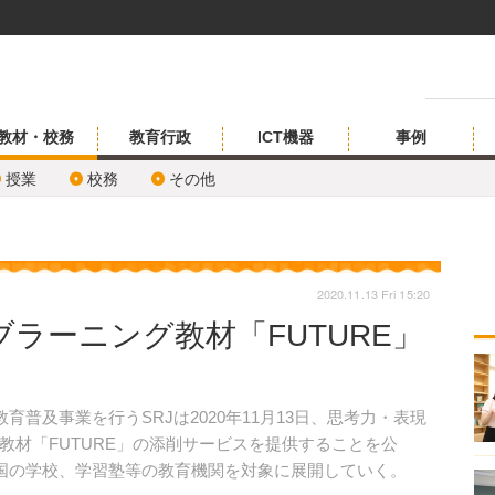
教材・校務
教育行政
ICT機器
事例
授業
校務
その他
2020.11.13 Fri 15:20
ラーニング教材「FUTURE」
普及事業を行うSRJは2020年11月13日、思考力・表現
教材「FUTURE」の添削サービスを提供することを公
国の学校、学習塾等の教育機関を対象に展開していく。