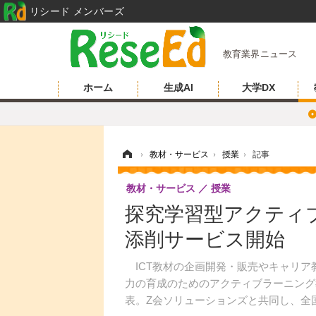
リシード メンバーズ
教育業界ニュース
ホーム
生成AI
大学DX
ホーム
›
教材・サービス
›
授業
›
記事
教材・サービス
授業
探究学習型アクティブ
添削サービス開始
ICT教材の企画開発・販売やキャリア教育
力の育成のためのアクティブラーニング
表。Z会ソリューションズと共同し、全