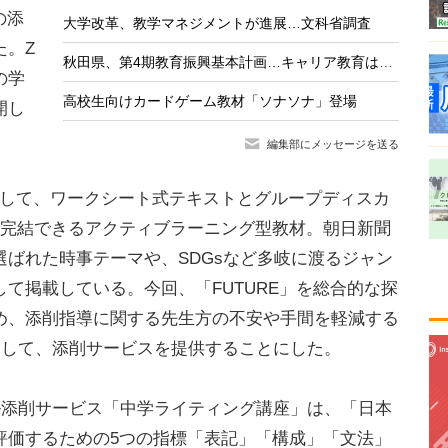
の添
大学改革、教学マネジメントが進展…文科省調査
た。Z
秋田県、第4期教育振興基本計画…キャリア教育は最重点課題
の学
高校生向けカードゲーム教材「ソナソナ」登場
開し
編集部にメッセージを送る
対して、ワークシート式テキストとグループディスカ
で完結できるアクティブラーニング型教材。朝日新聞
ばれた時事テーマや、SDGsなど多岐に渡るジャン
て掲載している。今回、「FUTURE」を総合的な探
め、添削指導に関する先生方の不安や手間を軽減する
同して、添削サービスを提供することにした。
添削サービス「中学ライティング講座」は、「日本
評価するための5つの指標「表記」「構成」「文法」