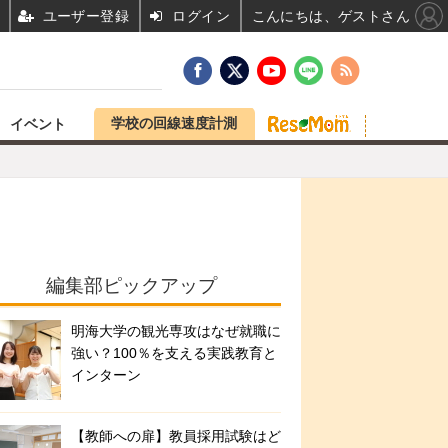
ユーザー登録
ログイン
こんにちは、ゲストさん
学校の回線速度計測
イベント
編集部ピックアップ
明海大学の観光専攻はなぜ就職に
強い？100％を支える実践教育と
インターン
【教師への扉】教員採用試験はど