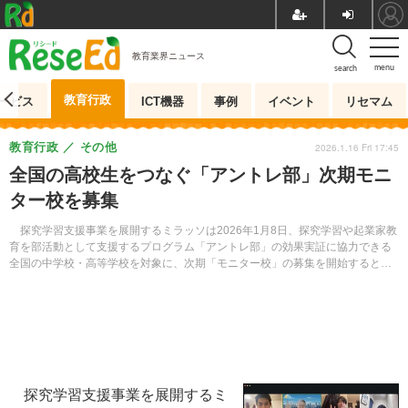
教育業界ニュース
menu
search
教育行政
ービス
ICT機器
事例
イベント
リセマム
教育行政
その他
2026.1.16 Fri 17:45
全国の高校生をつなぐ「アントレ部」次期モニ
ター校を募集
探究学習支援事業を展開するミラッソは2026年1月8日、探究学習や起業家教
育を部活動として支援するプログラム「アントレ部」の効果実証に協力できる
全国の中学校・高等学校を対象に、次期「モニター校」の募集を開始すると発
表した。
探究学習支援事業を展開するミ