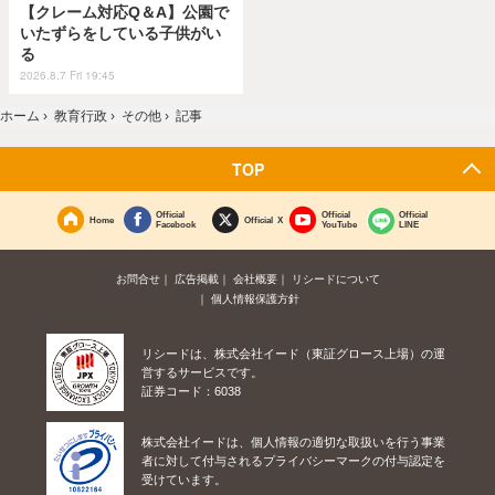
【クレーム対応Q＆A】公園で
いたずらをしている子供がい
る
2026.8.7 Fri 19:45
ホーム
›
教育行政
›
その他
›
記事
TOP
Official
Official
Official
Home
Official X
Facebook
YouTube
LINE
お問合せ
広告掲載
会社概要
リシードについて
個人情報保護方針
リシードは、株式会社イード（東証グロース上場）の運
営するサービスです。
証券コード：6038
株式会社イードは、個人情報の適切な取扱いを行う事業
者に対して付与されるプライバシーマークの付与認定を
受けています。