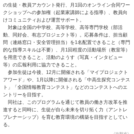
の生徒・教員アカウント発行、月1回のオンライン合同ワー
クショップへの参加権（起業家講師による指導）、教員向
けコミュニティおよび運営サポート。
対象は全国の中学校、高等学校、高等専門学校（部活
動、同好会、有志プロジェクト等）。応募条件は、担当顧
問（連絡窓口・安全管理担当）を1名配置できること（専門
的な指導スキルは不要）、月1回程度の活動場所（教室等）
を用意できること、活動のようす（写真・インタビュー
等）の広報利用に協力できること。
参加生徒は今後、12月に開催される「マイプロジェクト
アワード」や、1月以降に開催される「中高生探究コンテス
ト」「全国情報教育コンテスト」などのコンテストへのエ
ントリーを目指す。
同社は、このプログラムを通じて教員の働き方改革を推
進すると同時に、生徒が自ら未来を切り拓く力（アントレ
プレナーシップ）を育む教育環境の構築を目指すとしてい
る。
《吹野准》