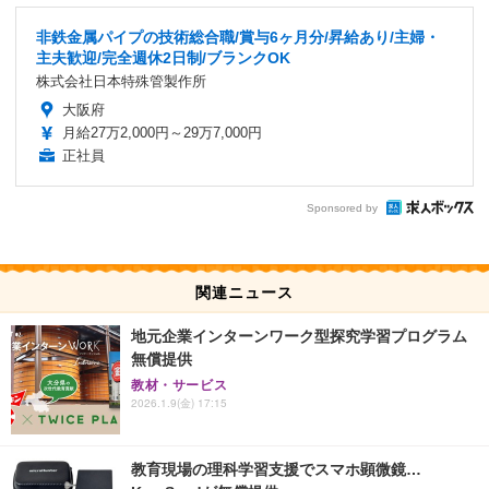
非鉄金属パイプの技術総合職/賞与6ヶ月分/昇給あり/主婦・
主夫歓迎/完全週休2日制/ブランクOK
株式会社日本特殊管製作所
大阪府
月給27万2,000円～29万7,000円
正社員
Sponsored by
関連ニュース
地元企業インターンワーク型探究学習プログラム
無償提供
教材・サービス
2026.1.9(金) 17:15
教育現場の理科学習支援でスマホ顕微鏡…