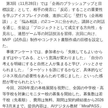
第3回（11月28日）では「企画のブラッシュアップと目
標設定」として、相手の発言に「反応」することの重要性
を学ぶアイスブレイクの後、進捗に応じ「壁打ち（企画相
談）」と「悩み相談」の2コースに分かれた。講師との対話
を通じ、生徒は「プロジェクトとして成立する方向性」を
見出し、連想ゲーム等の対話技法を習得。次回に向け、
MVP（試作品）制作やコンテスト書類作成の目標を設定し
た。
事後アンケートでは、参加者から「失敗してもよいから
まずはやってみる、という意識が変わりました」「自分の
考えを明確にすると自然と人が集まると学び、ハッとさせ
られました」「ターゲットを誰にするかなど、具体的なビ
ジネス視点の必要性をあらためて感じました」といった感
想が寄せられたという。
今回、2026年度の本格展開を視野に、全国の中学校・高
等学校を対象にモニター校の募集を開始した。募集数は若
干校（先着順）、費用は無料。期間は契約締結後から2026
年3月末まで。提供内容は、AIデジタル教材「MiraPASS」