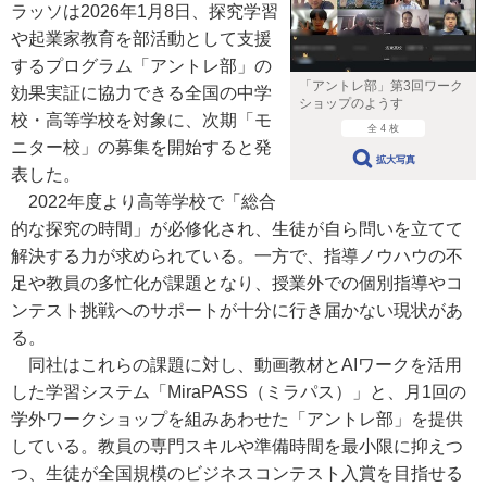
ラッソは2026年1月8日、探究学習
や起業家教育を部活動として支援
するプログラム「アントレ部」の
「アントレ部」第3回ワーク
効果実証に協力できる全国の中学
ショップのようす
校・高等学校を対象に、次期「モ
全 4 枚
ニター校」の募集を開始すると発
拡大写真
表した。
2022年度より高等学校で「総合
的な探究の時間」が必修化され、生徒が自ら問いを立てて
解決する力が求められている。一方で、指導ノウハウの不
足や教員の多忙化が課題となり、授業外での個別指導やコ
ンテスト挑戦へのサポートが十分に行き届かない現状があ
る。
同社はこれらの課題に対し、動画教材とAIワークを活用
した学習システム「MiraPASS（ミラパス）」と、月1回の
学外ワークショップを組みあわせた「アントレ部」を提供
している。教員の専門スキルや準備時間を最小限に抑えつ
つ、生徒が全国規模のビジネスコンテスト入賞を目指せる