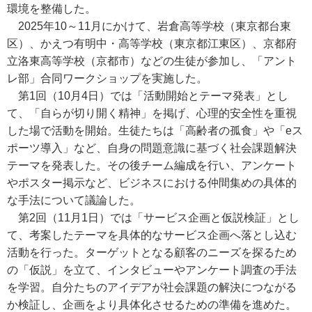
環境を整備した。
2025年10～11月にかけて、岩倉高等学校（東京都台東
区）、かえつ有明中・高等学校（東京都江東区）、京都府
立洛東高等学校（京都市）などの生徒が参加し、「アント
レ部」合同ワークショップを実施した。
第1回（10月4日）では「活動開始とテーマ発表」とし
て、「自らが切り開く精神」を掲げ、心理的安全性を重視
した場で活動を開始。生徒たちは「高齢者の孤食」や「eス
ポーツ導入」など、自身の問題意識に基づく社会課題解決
テーマを発表した。その後チーム編成を行い、アンケート
やポスター掲示など、ビジネスにおける仲間集めの具体的
な手法について議論した。
第2回（11月1日）では「サービス企画と仮説検証」とし
て、考案したテーマを具体的なサービス企画へ落とし込む
活動を行った。ターゲットとなる顧客のニーズを探るため
の「仮説」を立て、インタビューやアンケート調査の手法
を学習。自分たちのアイデアが社会課題の解決につながる
か検証し、企画をより具体化させるための準備を進めた。