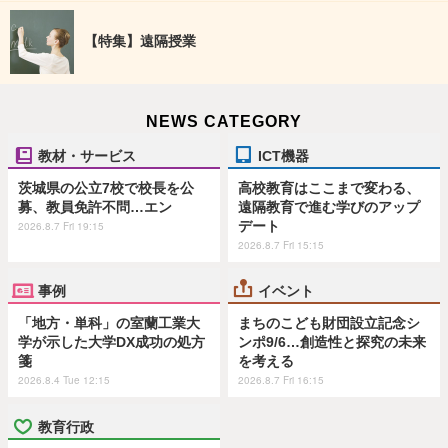
【特集】遠隔授業
NEWS CATEGORY
教材・サービス
ICT機器
茨城県の公立7校で校長を公
高校教育はここまで変わる、
募、教員免許不問…エン
遠隔教育で進む学びのアップ
デート
2026.8.7 Fri 19:15
2026.8.7 Fri 15:15
事例
イベント
「地方・単科」の室蘭工業大
まちのこども財団設立記念シ
学が示した大学DX成功の処方
ンポ9/6…創造性と探究の未来
箋
を考える
2026.8.4 Tue 12:15
2026.8.7 Fri 16:15
教育行政