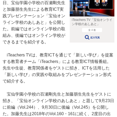
日、宝仙学園小学校の百瀬剛先生
と加藤朋生先生による教育ICT実
践プレゼンテーション「宝仙オン
iTeachers TV「宝仙オンライ
ライン学校のあしあと」を公開し
ン学校のあしあと」
た。前編ではオンライン学校の取
全 4 枚
組み、後編ではオンライン学校が
拡大写真
できるまでを紹介する。
iTeachers TVは、教育ICTを通じて「新しい学び」を提案
する教育者チーム「iTeachers」による教育ICT情報番組。
先生や生徒、教育関係者をゲストに招き、ICTを活用した
「新しい学び」の実践や取組みをプレゼンテーション形式
で紹介する。
宝仙学園小学校の百瀬剛先生と加藤朋生先生をゲストに
招き、「宝仙オンライン学校のあしあと」と題して9月23日
に前編（Vol.244）、9月30日に後編（Vol.245）を公開し
た。加藤先生は2018年のVol.160・161に続く、2度目の出