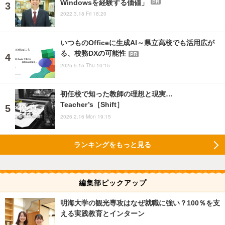
Windowsを経験する価値」
PR
2022.3.18 Fri 18:20
いつものOfficeに生成AI～県立高校でも活用広が
る、校務DXの可能性
PR
2025.5.15 Thu 10:15
初任校で知った教師の理想と現実…
Teacher’s［Shift］
2026.2.16 Mon 19:15
ランキングをもっと見る
編集部ピックアップ
明海大学の観光専攻はなぜ就職に強い？100％を支
える実践教育とインターン