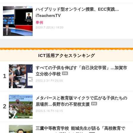
ハイブリッド型オンライン授業、ECC実践…
iTeachersTV
事例
2020.7.22(水) 19:20
ICT活用アクセスランキング
すべての子供を伸ばす「自己決定学習」…加賀市
立分校小学校
PR
2023.3.31 Fri 20:00
メタバースと教育版マイクラで広がる子供たちの
居場所…長野市の不登校支援
PR
2025.5.16 Fri 10:15
三鷹中等教育学校 能城先生が語る「高校教育で