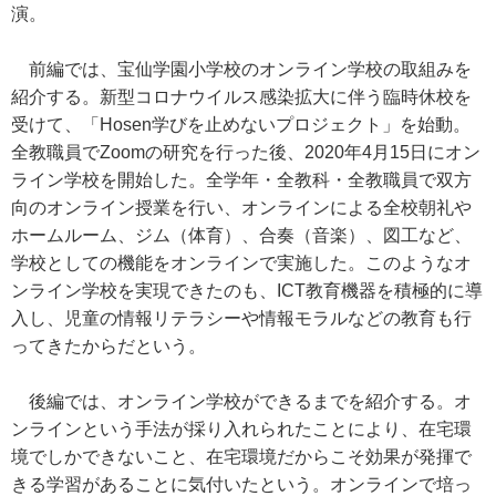
演。
前編では、宝仙学園小学校のオンライン学校の取組みを
紹介する。新型コロナウイルス感染拡大に伴う臨時休校を
受けて、「Hosen学びを止めないプロジェクト」を始動。
全教職員でZoomの研究を行った後、2020年4月15日にオン
ライン学校を開始した。全学年・全教科・全教職員で双方
向のオンライン授業を行い、オンラインによる全校朝礼や
ホームルーム、ジム（体育）、合奏（音楽）、図工など、
学校としての機能をオンラインで実施した。このようなオ
ンライン学校を実現できたのも、ICT教育機器を積極的に導
入し、児童の情報リテラシーや情報モラルなどの教育も行
ってきたからだという。
後編では、オンライン学校ができるまでを紹介する。オ
ンラインという手法が採り入れられたことにより、在宅環
境でしかできないこと、在宅環境だからこそ効果が発揮で
きる学習があることに気付いたという。オンラインで培っ