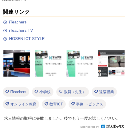
関連リンク
iTeachers
iTeachers TV
HOSEN ICT STYLE
iTeachers
小学校
教員（先生）
遠隔授業
オンライン教育
教育ICT
事例 トピックス
求人情報の取得に失敗しました。後でもう一度お試しください。
Sponsored by