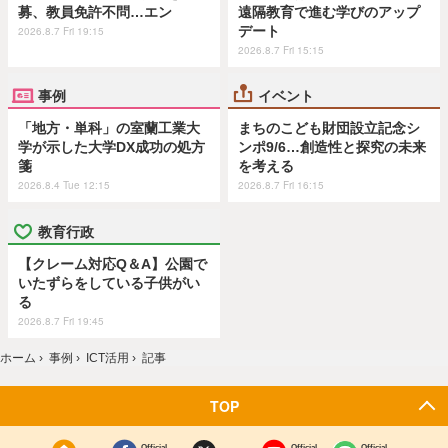
募、教員免許不問…エン
遠隔教育で進む学びのアップ
デート
2026.8.7 Fri 19:15
2026.8.7 Fri 15:15
事例
イベント
「地方・単科」の室蘭工業大
まちのこども財団設立記念シ
学が示した大学DX成功の処方
ンポ9/6…創造性と探究の未来
箋
を考える
2026.8.4 Tue 12:15
2026.8.7 Fri 16:15
教育行政
【クレーム対応Q＆A】公園で
いたずらをしている子供がい
る
2026.8.7 Fri 19:45
ホーム
›
事例
›
ICT活用
›
記事
TOP
Official
Official
Official