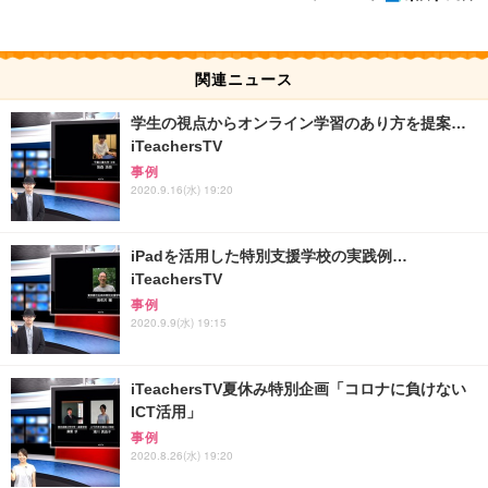
関連ニュース
学生の視点からオンライン学習のあり方を提案…
iTeachersTV
事例
2020.9.16(水) 19:20
iPadを活用した特別支援学校の実践例…
iTeachersTV
事例
2020.9.9(水) 19:15
iTeachersTV夏休み特別企画「コロナに負けない
ICT活用」
事例
2020.8.26(水) 19:20