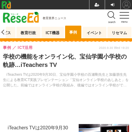
教育業界ニュース
menu
search
事例
ービス
教育行政
ICT機器
イベント
リセマム
事例
ICT活用
2020.9.30 Wed 19:20
学校の機能をオンライン化、宝仙学園小学校の
軌跡…iTeachers TV
iTeachers TVは2020年9月30日、宝仙学園小学校の百瀬剛先生と加藤朋生先
生による教育ICT実践プレゼンテーション「宝仙オンライン学校のあしあと」を
公開した。前編ではオンライン学校の取組み、後編ではオンライン学校ができ
るまでを紹介する。
iTeachers TVは2020年9月30