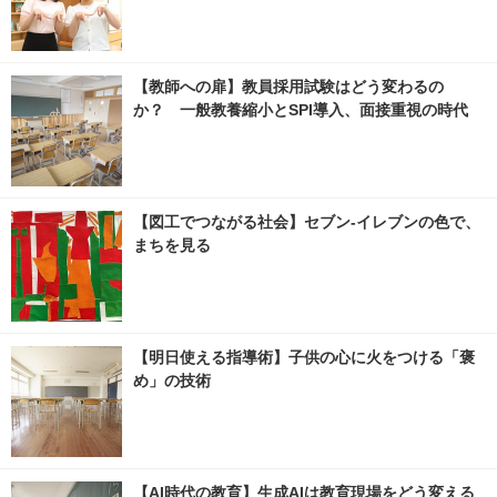
【教師への扉】教員採用試験はどう変わるの
か？ 一般教養縮小とSPI導入、面接重視の時代
【図工でつながる社会】セブン‐イレブンの色で、
まちを見る
【明日使える指導術】子供の心に火をつける「褒
め」の技術
【AI時代の教育】生成AIは教育現場をどう変える