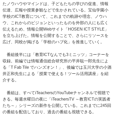
たノウハウやマインドは、子どもたちの学びの促進、情報
伝達、広報や授業参観などで生かされている。宝仙学園小
学校のICT教育について、これまでの軌跡や理念、ノウハ
ウ、これからのビジョンといったものを外部の人にも広く
伝えるため、情報公開Webサイト「HOSEN ICT STYLE」
を立ち上げた。情報を公開することで、さらにリソースを
広げ、同校が掲げる「学校のハブ化」を推進していく。
番組後半には「教育ICTなんでも3ミニッツ」コーナーを
収録。前編では情報通信総合研究所の平井聡一郎先生によ
る「T Fab Tile でハンズオン！」、後編では玉川大学の小酒
井正和先生による「授業で使える！ツール活用講座」を紹
介する。
番組は、すべてiTeachersのYouTubeチャンネルで視聴で
きる。毎週水曜日の夜に「iTeachersTV ～教育ICTの実践者
たち～」シリーズの新作を公開している。これまでに245回
の番組を配信しており、過去の番組も視聴できる。