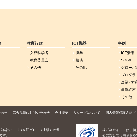
務
教育行政
ICT機器
事例
文部科学省
授業
ICT活用
教育委員会
校務
SDGs
その他
その他
グローバ
プログラ
企業×学
事例取材
その他
合わせ
広告掲載のお問い合わせ
会社概要
リシードについて
個人情報保護方針
イ
式会社イード（東証グロース上場）の運
株式会社イードは、個
です。
者に対して付与される