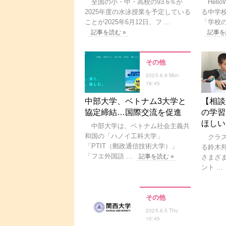
全国の小・中・高校の93.6％が
Hell
2025年度の水泳授業を予定している
る中学
ことが2025年6月12日、フ …
「学校の
記事を読む »
記事を
その他
2025.6.9 Mon
18:45
中部大学、ベトナム3大学と
【相談
協定締結…国際交流を促進
の学習
ほしい
中部大学は、ベトナム社会主義共
和国の「ハノイ工科大学」
クラス
「PTIT（郵政通信技術大学）」
る鈴木
「フエ外国語 …
記事を読む »
さまざ
ント …
その他
2025.6.5 Thu
10:45