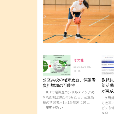
その他
2025.6.26 Thu
16:15
公立高校の端末更新、保護者
教職員
負担増加の可能性
部活動
が急成
ICT市場調査コンサルティングの
MM総研は2025年6月25日、公立高
矢野経
校の学習者用1人1台端末に関 …
方改革
記事を読む »
ビス市
を発 …