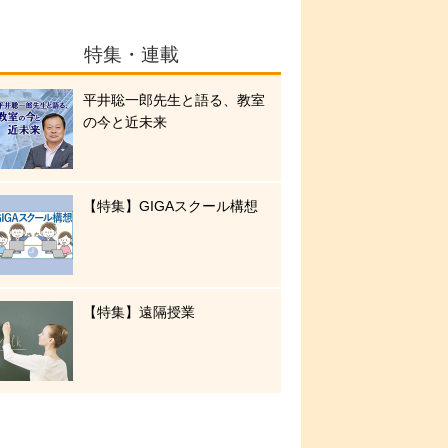
特集・連載
平井聡一郎先生と語る、教室
の今と近未来
【特集】GIGAスクール構想
【特集】遠隔授業