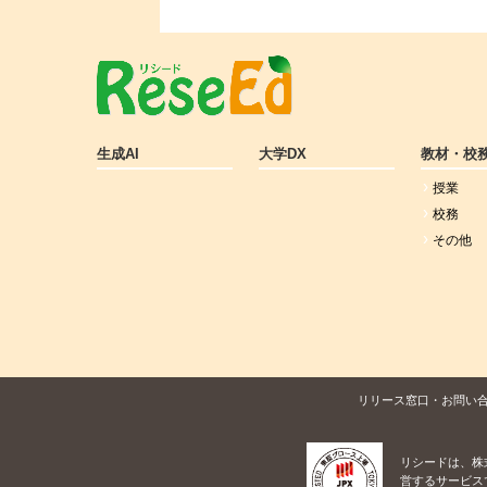
生成AI
大学DX
教材・校
授業
校務
その他
リリース窓口・お問い
リシードは、株
営するサービス