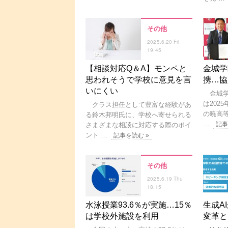
その他
2025.6.20 Fri
19:45
【相談対応Q＆A】モンペと
金城学
思われそうで学校に意見を言
携…協
いにくい
金城学
は202
クラス担任として豊富な経験があ
の暁高
る鈴木邦明氏に、学校へ寄せられる
…
記事
さまざまな相談に対応する際のポイ
ント …
記事を読む »
その他
2025.6.19 Thu
18:15
水泳授業93.6％が実施…15％
生成A
は学校外施設を利用
変革と