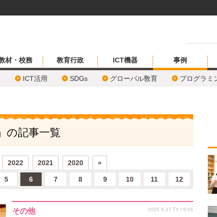
教材・校務
教育行政
ICT機器
事例
ICT活用
SDGs
グローバル敎育
プログラミ
他」の記事一覧
2022
2021
2020
»
5
6
7
8
9
10
11
12
2025.6.27 Fri 19:45
その他