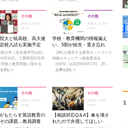
その他
その他
2025.6.19 Thu
2025.6.19 Thu
19:15
18:45
院大と暁高校、高大連
学校・教育機関の情報漏え
定校入試も実施予定
い、5割が紛失・置き忘れ
院大学（名古屋市守山区）
JMCが運営する教育ネットワーク
5年6月16日、三重県四日市市
情報セキュリティ推進委員会
等学校と教育実践に関する
（ISEN）は2025年6月17日、20 …
を読む »
記事を読む »
その他
その他
2025.6.19 Thu
2025.6.13 Fri
13:45
19:45
Iがもたらす英語教育の
【相談対応Q＆A】傘を壊さ
その課題…教員調査
れたので弁償してほしい