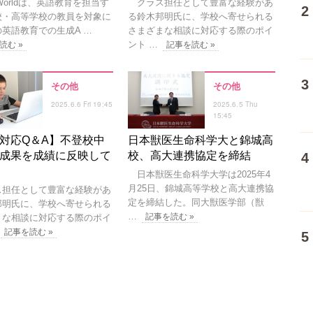
oWorldは、英語教育を担当す
クラス担任として豊富な経験があ
校・高等学校の教員を対象に
る鈴木邦明氏に、学校へ寄せられる
英語教育での生成A …
さまざまな相談に対応する際のポイ
ント …
読む »
記事を読む »
その他
その他
2025.6.6 Fri 19:45
2025.6.5 Thu
15:45
対応Q＆A】不登校中
日本獣医生命科学大と錦城高
成果を成績に反映して
校、高大連携協定を締結
日本獣医生命科学大学は2025年4
月25日、錦城高等学校と高大連携協
担任として豊富な経験があ
定を締結した。同大獣医学部（獣
邦明氏に、学校へ寄せられる
…
記事を読む »
まな相談に対応する際のポイ
記事を読む »