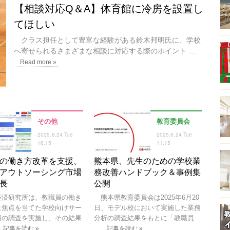
【相談対応Q＆A】体育館に冷房を設置し
てほしい
クラス担任として豊富な経験がある鈴木邦明氏に、学校
へ寄せられるさまざまな相談に対応する際のポイント …
Read more »
その他
教育委員会
2025.6.24 Tue
2025.6.24 Tue
16:15
11:15
の働き方改革を支援、
熊本県、先生のための学校業
アウトソーシング市場
務改善ハンドブック＆事例集
長
公開
済研究所は、教職員の働き
熊本県教育委員会は2025年6月20
に焦点を当てた学校向けサー
日、モデル校において実施した業務
場の調査を実施し、その結果
分析の調査結果をもとに「教職員
…
記事を読む »
記事を読む »