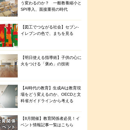
う変わるのか？ 一般教養縮小と
SPI導入、面接重視の時代
【図工でつながる社会】セブン‐
イレブンの色で、まちを見る
【明日使える指導術】子供の心に
火をつける「褒め」の技術
【AI時代の教育】生成AIは教育現
場をどう変えるのか、OECDと文
科省ガイドラインから考える
【8月開催】教育関係者必見！イ
ベント情報記事一覧はこちら