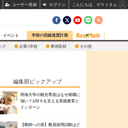
ユーザー登録
ログイン
こんにちは、ゲストさん
学校の回線速度計測
イベント
ング
企業×学校
事例取材
その他
編集部ピックアップ
明海大学の観光専攻はなぜ就職に
強い？100％を支える実践教育と
インターン
【教師への扉】教員採用試験はど