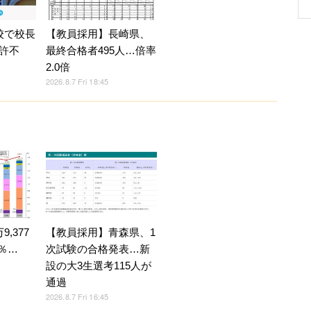
校で校長
【教員採用】長崎県、
許不
最終合格者495人…倍率
2.0倍
2026.8.7 Fri 18:45
,377
【教員採用】青森県、1
4％…
次試験の合格発表…新
設の大3生選考115人が
通過
2026.8.7 Fri 16:45