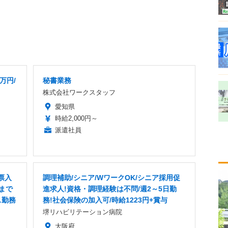
万円/
秘書業務
株式会社ワークスタッフ
愛知県
時給2,000円～
派遣社員
票入
調理補助/シニア/WワークOK/シニア採用促
まで
進求人!資格・調理経験は不問/週2～5日勤
ス勤務
務!社会保険の加入可/時給1223円+賞与
堺リハビリテーション病院
大阪府