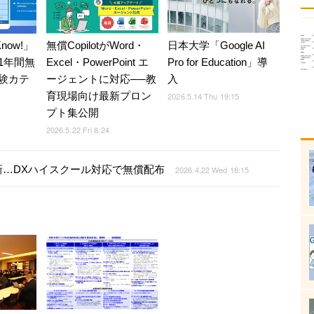
now!」
無償CopilotがWord・
日本大学「Google AI
1年間無
Excel・PowerPoint エ
Pro for Education」導
験カテ
ージェントに対応──教
入
育現場向け最新プロン
2026.5.14 Thu 19:15
プト集公開
2026.5.22 Fri 8:24
…DXハイスクール対応で無償配布
2026.4.22 Wed 18:15