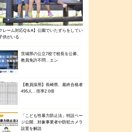
クレーム対応Q＆A】公園でいたずらをしてい
子供がいる
茨城県の公立7校で校長を公募、
教員免許不問…エン
【教員採用】長崎県、最終合格者
495人…倍率2.0倍
「こども性暴力防止法」特設ペー
ジ公開…対象事業者や防犯カメラ
設置を解説