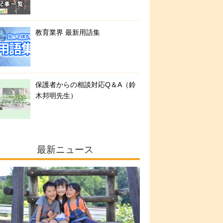
教育業界 最新用語集
保護者からの相談対応Q＆A（鈴
木邦明先生）
最新ニュース