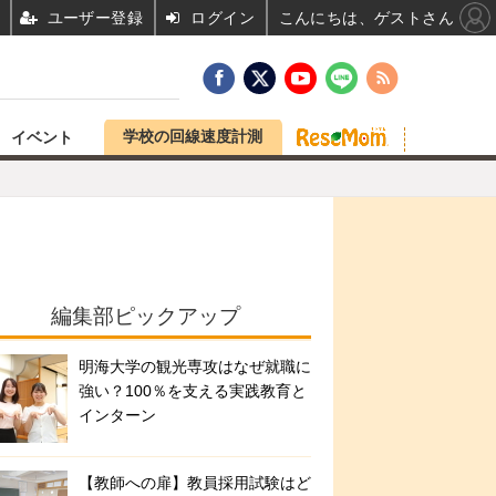
ユーザー登録
ログイン
こんにちは、ゲストさん
学校の回線速度計測
イベント
編集部ピックアップ
明海大学の観光専攻はなぜ就職に
強い？100％を支える実践教育と
インターン
【教師への扉】教員採用試験はど