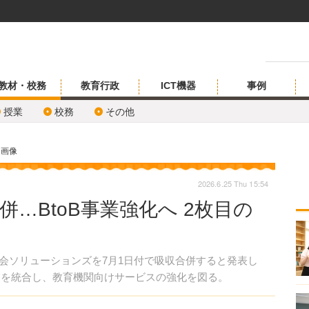
教材・校務
教育行政
ICT機器
事例
授業
校務
その他
・画像
2026.6.25 Thu 15:54
…BtoB事業強化へ 2枚目の
のZ会ソリューションズを7月1日付で吸収合併すると発表し
事業を統合し、教育機関向けサービスの強化を図る。