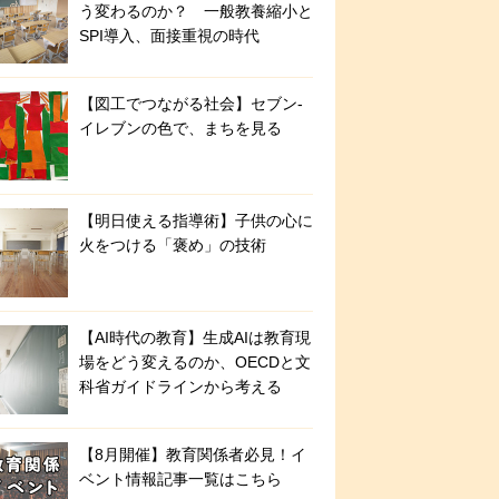
う変わるのか？ 一般教養縮小と
SPI導入、面接重視の時代
【図工でつながる社会】セブン‐
イレブンの色で、まちを見る
【明日使える指導術】子供の心に
火をつける「褒め」の技術
【AI時代の教育】生成AIは教育現
場をどう変えるのか、OECDと文
科省ガイドラインから考える
【8月開催】教育関係者必見！イ
ベント情報記事一覧はこちら