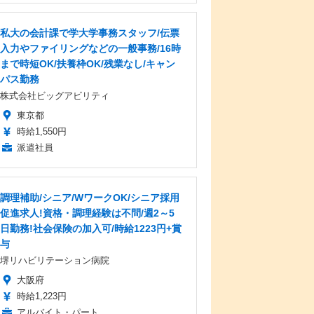
私大の会計課で学大学事務スタッフ/伝票
入力やファイリングなどの一般事務/16時
まで時短OK/扶養枠OK/残業なし/キャン
パス勤務
株式会社ビッグアビリティ
東京都
時給1,550円
派遣社員
調理補助/シニア/WワークOK/シニア採用
促進求人!資格・調理経験は不問/週2～5
日勤務!社会保険の加入可/時給1223円+賞
与
堺リハビリテーション病院
大阪府
時給1,223円
アルバイト・パート