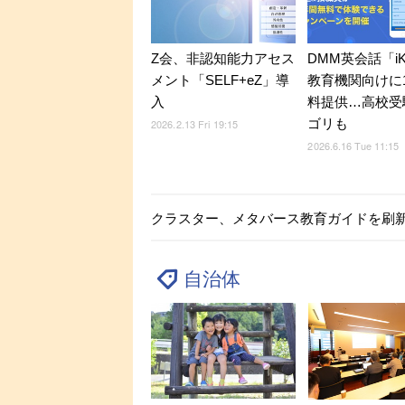
Z会、非認知能力アセス
DMM英会話「iK
メント「SELF+eZ」導
教育機関向けに
入
料提供…高校受
ゴリも
2026.2.13 Fri 19:15
2026.6.16 Tue 11:15
クラスター、メタバース教育ガイドを刷新
自治体