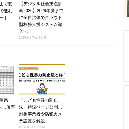
【デジタル社会重点計
まで変
画2026】2029年度まで
で進む
に全自治体でクラウド
ート
型校務支援システム導
入へ
2026.8.6 Thu 16:45
崎県、
「こども性暴力防止
人…倍率
法」特設ページ公開…
対象事業者や防犯カメ
ラ設置を解説
2026.8.7 Fri 18:15