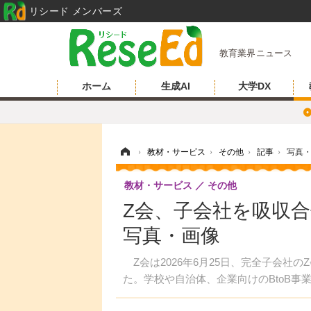
リシード メンバーズ
教育業界ニュース
ホーム
生成AI
大学DX
ホーム
›
教材・サービス
›
その他
›
記事
›
写真
教材・サービス
その他
Z会、子会社を吸収合併
写真・画像
Z会は2026年6月25日、完全子会社
た。学校や自治体、企業向けのBtoB