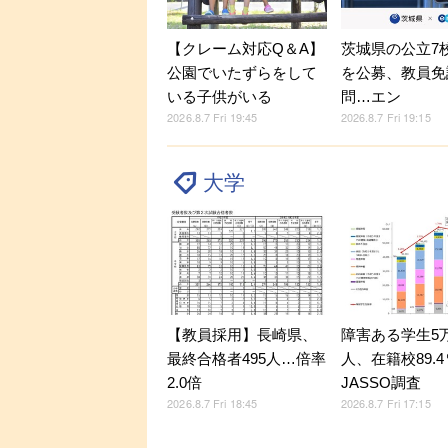
【クレーム対応Q＆A】
茨城県の公立7
公園でいたずらをして
を公募、教員免
いる子供がいる
問…エン
2026.8.7 Fri 19:45
2026.8.7 Fri 19:15
大学
【教員採用】長崎県、
障害ある学生5万9
最終合格者495人…倍率
人、在籍校89.
2.0倍
JASSO調査
2026.8.7 Fri 18:45
2026.8.7 Fri 17:15