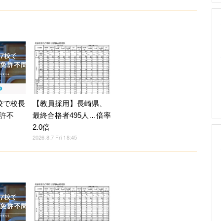
校で校長
【教員採用】長崎県、
許不
最終合格者495人…倍率
2.0倍
2026.8.7 Fri 18:45