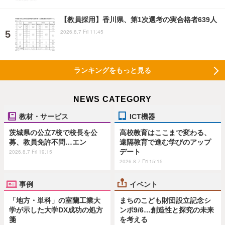
【教員採用】香川県、第1次選考の実合格者639人
2026.8.7 Fri 11:45
ランキングをもっと見る
NEWS CATEGORY
教材・サービス
ICT機器
茨城県の公立7校で校長を公
高校教育はここまで変わる、
募、教員免許不問…エン
遠隔教育で進む学びのアップ
デート
2026.8.7 Fri 19:15
2026.8.7 Fri 15:15
事例
イベント
「地方・単科」の室蘭工業大
まちのこども財団設立記念シ
学が示した大学DX成功の処方
ンポ9/6…創造性と探究の未来
箋
を考える