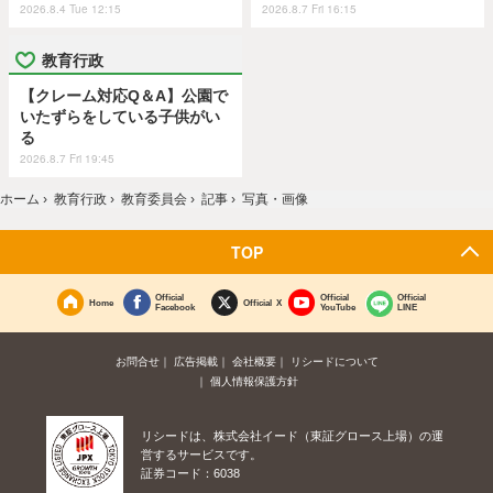
2026.8.4 Tue 12:15
2026.8.7 Fri 16:15
教育行政
【クレーム対応Q＆A】公園で
いたずらをしている子供がい
る
2026.8.7 Fri 19:45
ホーム
›
教育行政
›
教育委員会
›
記事
›
写真・画像
TOP
Official
Official
Official
Home
Official X
Facebook
YouTube
LINE
お問合せ
広告掲載
会社概要
リシードについて
個人情報保護方針
リシードは、株式会社イード（東証グロース上場）の運
営するサービスです。
証券コード：6038