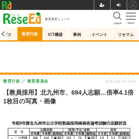
教育業界ニュース
menu
search
教育行政
ービス
ICT機器
事例
イベント
リセマム
教育行政
教育委員会
2026.6.25 Thu 10:45
【教員採用】北九州市、694人志願…倍率4.1倍
1枚目の写真・画像