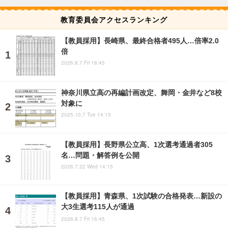
教育委員会アクセスランキング
【教員採用】長崎県、最終合格者495人…倍率2.0
倍
2026.8.7 Fri 18:45
神奈川県立高の再編計画改定、舞岡・金井など8校
対象に
2025.10.7 Tue 14:15
【教員採用】長野県公立高、1次選考通過者305
名…問題・解答例を公開
2026.7.22 Wed 14:15
【教員採用】青森県、1次試験の合格発表…新設の
大3生選考115人が通過
2026.8.7 Fri 16:45