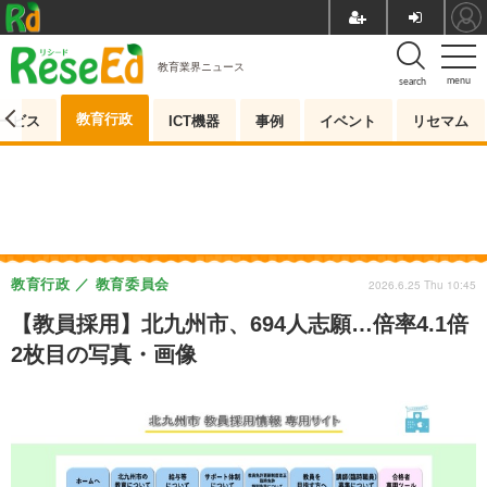
教育業界ニュース
menu
search
教育行政
ービス
ICT機器
事例
イベント
リセマム
教育行政
教育委員会
2026.6.25 Thu 10:45
【教員採用】北九州市、694人志願…倍率4.1倍
2枚目の写真・画像