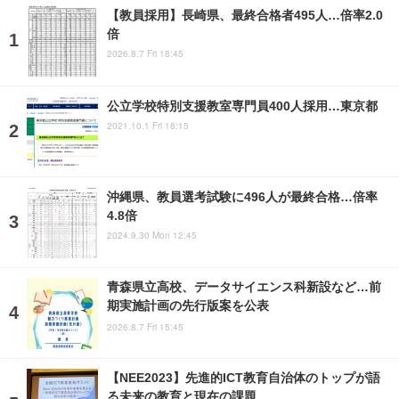
【教員採用】長崎県、最終合格者495人…倍率2.0
倍
2026.8.7 Fri 18:45
公立学校特別支援教室専門員400人採用…東京都
2021.10.1 Fri 18:15
沖縄県、教員選考試験に496人が最終合格…倍率
4.8倍
2024.9.30 Mon 12:45
青森県立高校、データサイエンス科新設など…前
期実施計画の先行版案を公表
2026.8.7 Fri 15:45
【NEE2023】先進的ICT教育自治体のトップが語
る未来の教育と現在の課題