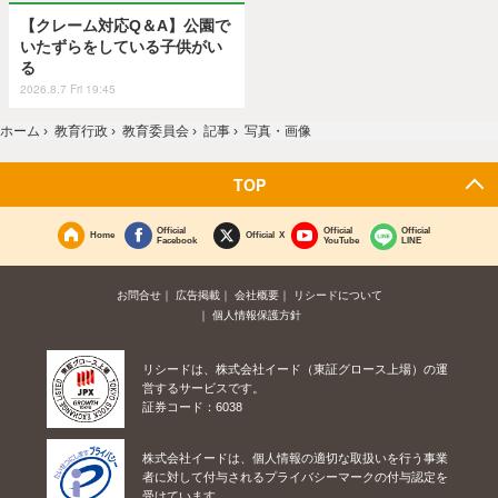
【クレーム対応Q＆A】公園で
いたずらをしている子供がい
る
2026.8.7 Fri 19:45
ホーム
›
教育行政
›
教育委員会
›
記事
›
写真・画像
TOP
Official
Official
Official
Home
Official X
Facebook
YouTube
LINE
お問合せ
広告掲載
会社概要
リシードについて
個人情報保護方針
リシードは、株式会社イード（東証グロース上場）の運
営するサービスです。
証券コード：6038
株式会社イードは、個人情報の適切な取扱いを行う事業
者に対して付与されるプライバシーマークの付与認定を
受けています。