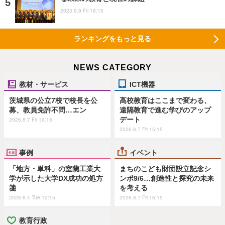
2023.6.9 Fri 18:15
ランキングをもっと見る
NEWS CATEGORY
教材・サービス
ICT機器
茨城県の公立7校で校長を公
高校教育はここまで変わる、
募、教員免許不問…エン
遠隔教育で進む学びのアップ
デート
2026.8.7 Fri 19:15
2026.8.7 Fri 15:15
事例
イベント
「地方・単科」の室蘭工業大
まちのこども財団設立記念シ
学が示した大学DX成功の処方
ンポ9/6…創造性と探究の未来
箋
を考える
2026.8.4 Tue 12:15
2026.8.7 Fri 16:15
教育行政