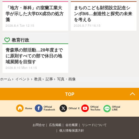
「地方・単科」の室蘭工業大
まちのこども財団設立記念シ
学が示した大学DX成功の処方
ンポ9/6…創造性と探究の未来
箋
を考える
2026.8.4 Tue 12:15
2026.8.7 Fri 16:15
教育行政
青森県の部活動…28年度まで
に原則すべての部で休日の地
域展開を目指す
2026.8.10 Mon 14:15
ホーム
›
イベント
›
教員
›
記事
›
写真・画像
TOP
Official
Official
Official
Home
Official X
Facebook
YouTube
LINE
お問合せ
広告掲載
会社概要
リシードについて
個人情報保護方針