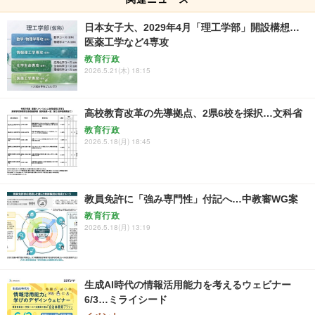
日本女子大、2029年4月「理工学部」開設構想…
医薬工学など4専攻
教育行政
2026.5.21(木) 18:15
高校教育改革の先導拠点、2県6校を採択…文科省
教育行政
2026.5.18(月) 18:45
教員免許に「強み専門性」付記へ…中教審WG案
教育行政
2026.5.18(月) 13:19
生成AI時代の情報活用能力を考えるウェビナー
6/3…ミライシード