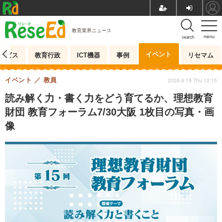
教育業界ニュース
menu
search
イベント
ービス
教育行政
ICT機器
事例
リセマム
イベント
教員
2026.6.18 Thu 12:15
読み解く力・書く力をどう育てるか、理想教育
財団 教育フォーラム7/30大阪 1枚目の写真・画
像