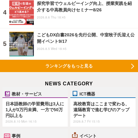
探究学習でウェルビーイング向上、授業実践を紹
介する中高教員向けセミナー8/26
2026.8.6 Thu 18:45
こどもDX白書2026を先行公開、中室牧子氏迎え公
開イベント9/17
2026.8.5 Wed 18:45
ランキングをもっと見る
NEWS CATEGORY
教材・サービス
ICT機器
日本語教師の学習費用は3人に
高校教育はここまで変わる、
1人が3万円未満、一方で50万
遠隔教育で進む学びのアップ
円以上も
デート
2026.8.10 Mon 16:15
2026.8.7 Fri 15:15
事例
イベント