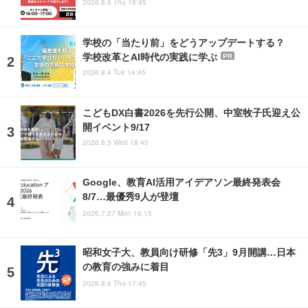
2026.8.6 Thu 18:45
学校の「当たり前」をどうアップデートする？
学校改革とAI時代の実践に学ぶ
PR
2026.8.4 Tue 14:45
こどもDX白書2026を先行公開、中室牧子氏迎え公
開イベント9/17
2026.8.5 Wed 18:45
Google、教育AI活用アイデアソン最終発表会
8/7…最優秀9人が登壇
2026.7.27 Mon 16:15
昭和女子大、教員向け研修「先3」9月開講…日本
の教育の強みに着目
2026.8.6 Thu 17:45