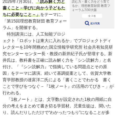
2026年7月30日、
「読み解く力と
読む力・書く力をどう育て
るか、理想教育財団 教育フ
書くこと－学びに向かう子どもた
ォーラム7/30大阪
ちに必要なこと－」
をテーマに、
全 3 枚
「第15回理想教育財団 教育フォー
拡大写真
ラム」を開催する。
特別講演には、人工知能プロジ
ェクト「ロボットは東大に入れるか」でプロジェクトディ
レクターを10年間務めた国立情報学研究所 社会共有知見研
究センター センター長・教授の新井紀子氏が登壇する。新
井氏は、教科書を正確に読み解く力を「シン読解力」と名
付け、「『シン読解力』で指摘している問題点とその原
因」をテーマに講演。続いて基調提案として、佐賀大学教
育学部教授の達富洋二氏による「書くことでわかる 書く
ことで学びをつなぐ－『1枚ノート』の活用のてびき－」が
行われる。
「1枚ノート」とは、文字数が設定された1枚の用紙に自
分の考えをまとめて書き切る学習材。児童生徒は、聞いた
り、読んだりしただけで“わかったつもり”になることが多