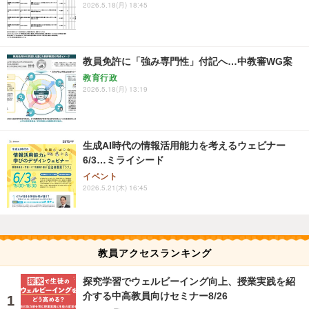
2026.5.18(月) 18:45
教員免許に「強み専門性」付記へ…中教審WG案
教育行政
2026.5.18(月) 13:19
生成AI時代の情報活用能力を考えるウェビナー
6/3…ミライシード
イベント
2026.5.21(木) 16:45
教員アクセスランキング
探究学習でウェルビーイング向上、授業実践を紹
介する中高教員向けセミナー8/26