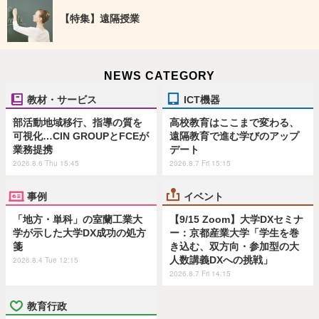
【特集】遠隔授業
NEWS CATEGORY
教材・サービス
ICT機器
部活動地域移行、指導の質を
高校教育はここまで変わる、
可視化…CIN GROUPとFCEが
遠隔教育で進む学びのアップ
業務提携
デート
2026.8.6 Thu 15:45
2026.8.7 Fri 15:15
事例
イベント
「地方・単科」の室蘭工業大
【9/15 Zoom】大学DXセミナ
学が示した大学DX成功の処方
ー：京都産業大学「学生を巻
箋
き込む、双方向・参加型の大
人数講義DXへの挑戦」
2026.8.4 Tue 12:15
2026.8.7 Fri 14:15
教育行政