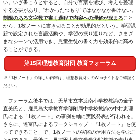
い。いざ書こうとすると、自分で言葉を選び、考えを整理
する必要があり、“わかったつもり”ではなかなか書けない。
制限のある文字数で書く過程で内容への理解が深まる
こと
から、1枚ノートに書き切ることが効果的だという。学習課
題で設定された言語活動や、学習の振り返りなど、さまざ
まなシーンで活用でき、児童生徒の書く力を効果的に高め
ることができる。
第15回理想教育財団 教育フォーラム
※「1枚ノート」の詳しい内容は、理想教育財団のWebサイトをご確認く
ださい。
フォーラム後半では、天草市立本渡南小学校教諭の金子
直美氏と、鹿児島大学教育学部附属中学校教諭の中村恵理
氏による「1枚ノート」の事例を軸に実践発表が行われる。
さらに、達富氏によるワークショップ「『1枚ノート』を使
ってできること」で、1枚ノートの実際の活用方法を学ぶこ
とができる。最後に、早稲田大学文学学術院教授の森山卓