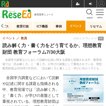
教育業界ニュース
menu
search
イベント
ービス
教育行政
ICT機器
事例
リセマム
イベント
教員
2026.6.18 Thu 12:15
PR
読み解く力・書く力をどう育てるか、理想教育
財団 教育フォーラム7/30大阪
全国学力調査などにおいて読解や記述に関する課題も指摘される中、教育現
場では「読み解く力」と「書く力」が学びの基盤として重視されている。理想
教育財団は2026年7月30日、「読み解く力と書くこと－学びに向かう子どもた
ちに必要なこと－」をテーマに、「第15回理想教育財団 教育フォーラム」を開
催する。参加無料。
全国学力調査などにおいて読解
や記述に関する課題も指摘される
中、教育現場では「読み解く力」
と「書く力」が学びの基盤として
重視されている。理想教育財団は