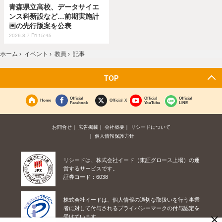
青森県立高校、データサイエ
ンス科新設など…前期実施計
画の先行版案を公表
2026.8.7 Fri 15:45
ホーム
›
イベント
›
教員
›
記事
TOP
Official
Official
Official
Home
Official X
Facebook
YouTube
LINE
お問合せ
広告掲載
会社概要
リシードについて
個人情報保護方針
リシードは、株式会社イード（東証グロース上場）の運
営するサービスです。
証券コード：6038
株式会社イードは、個人情報の適切な取扱いを行う事業
者に対して付与されるプライバシーマークの付与認定を
×
受けています。