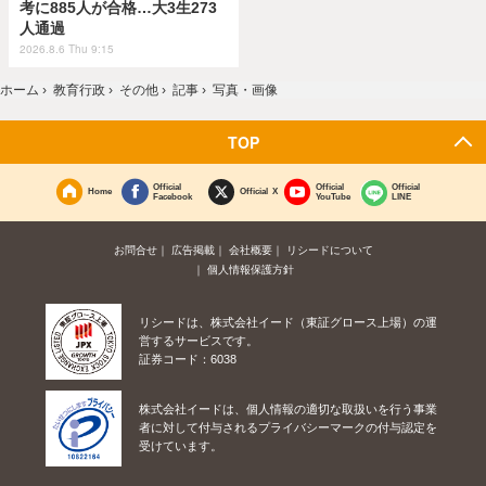
考に885人が合格…大3生273
人通過
2026.8.6 Thu 9:15
ホーム
›
教育行政
›
その他
›
記事
›
写真・画像
TOP
Official
Official
Official
Home
Official X
Facebook
YouTube
LINE
お問合せ
広告掲載
会社概要
リシードについて
個人情報保護方針
リシードは、株式会社イード（東証グロース上場）の運
営するサービスです。
証券コード：6038
株式会社イードは、個人情報の適切な取扱いを行う事業
者に対して付与されるプライバシーマークの付与認定を
受けています。