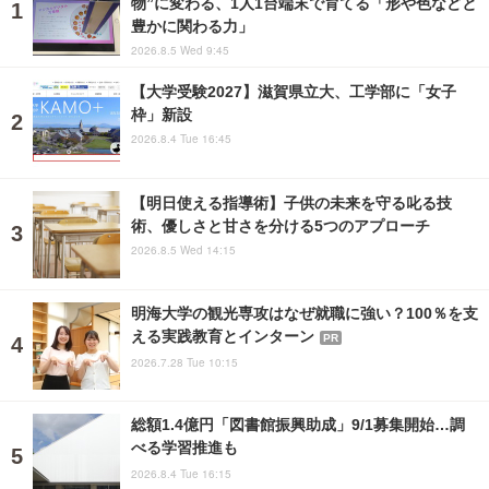
物”に変わる、1人1台端末で育てる「形や色などと
豊かに関わる力」
2026.8.5 Wed 9:45
【大学受験2027】滋賀県立大、工学部に「女子
枠」新設
2026.8.4 Tue 16:45
【明日使える指導術】子供の未来を守る叱る技
術、優しさと甘さを分ける5つのアプローチ
2026.8.5 Wed 14:15
明海大学の観光専攻はなぜ就職に強い？100％を支
える実践教育とインターン
PR
2026.7.28 Tue 10:15
総額1.4億円「図書館振興助成」9/1募集開始…調
べる学習推進も
2026.8.4 Tue 16:15