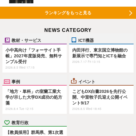
ランキングをもっと見る
NEWS CATEGORY
教材・サービス
ICT機器
小中高向け「フォーサイト手
内田洋行、東京国立博物館の
帳」2027年度版発売、無料サ
新展示で専門知とICTを融合
ンプル受付
2026.7.17 Fri 13:15
2026.8.5 Wed 17:15
事例
イベント
「地方・単科」の室蘭工業大
こどもDX白書2026を先行公
学が示した大学DX成功の処方
開、中室牧子氏迎え公開イベ
箋
ント9/17
2026.8.4 Tue 12:15
2026.8.5 Wed 18:45
教育行政
【教員採用】群馬県、第1次選