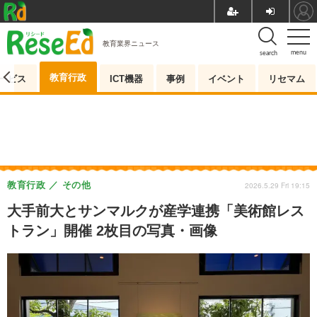
教育業界ニュース
menu
search
教育行政
ービス
ICT機器
事例
イベント
リセマム
教育行政
その他
2026.5.29 Fri 19:15
大手前大とサンマルクが産学連携「美術館レス
トラン」開催 2枚目の写真・画像