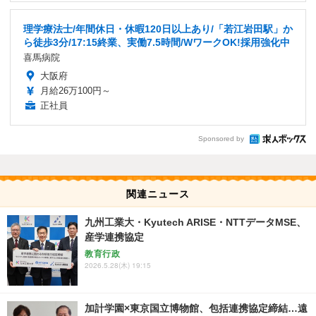
理学療法士/年間休日・休暇120日以上あり/「若江岩田駅」か
ら徒歩3分/17:15終業、実働7.5時間/WワークOK!採用強化中
喜馬病院
大阪府
月給26万100円～
正社員
Sponsored by
関連ニュース
九州工業大・Kyutech ARISE・NTTデータMSE、
産学連携協定
教育行政
2026.5.28(木) 19:15
加計学園×東京国立博物館、包括連携協定締結…遠