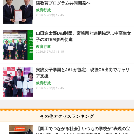
隔教育プログラム共同開発へ
教育行政
2026.5.28(木) 17:45
山田進太郎D&I財団、宮崎県と連携協定…中高生女
子のSTEM参画促進
教育行政
2026.5.27(水) 18:15
実践女子学園とJALが協定、現役CA出向でキャリ
ア支援
教育行政
2026.5.27(水) 12:45
その他アクセスランキング
【図工でつながる社会】いつもの学校が“表現の宝