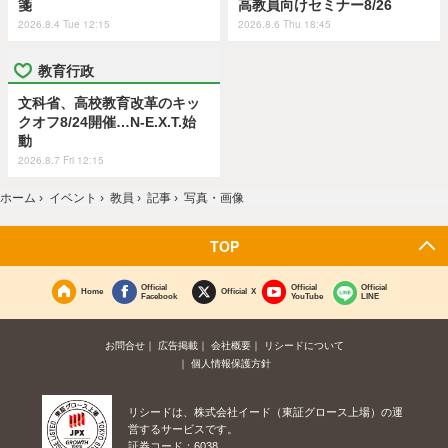
箋
高教員向けセミナー8/26
2026.8.4 Tue 12:15
2026.8.6 Thu 18:45
教育行政
文科省、高校教育改革のキッ
クオフ8/24開催…N-E.X.T.始
動
2026.8.7 Fri 12:15
ホーム
›
イベント
›
教員
›
記事
›
写真・画像
TOP
Official
Official
Official
Home
Official X
Facebook
YouTube
LINE
お問合せ
広告掲載
会社概要
リシードについて
個人情報保護方針
リシードは、株式会社イード（東証グロース上場）の運
営するサービスです。
証券コード：6038