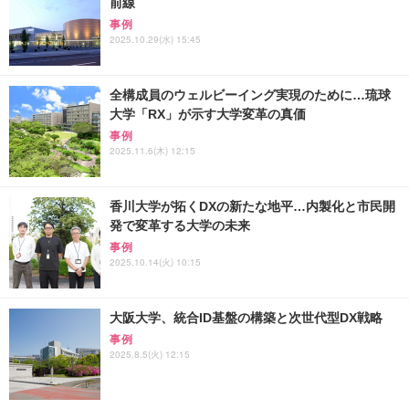
前線
事例
2025.10.29(水) 15:45
全構成員のウェルビーイング実現のために…琉球
大学「RX」が示す大学変革の真価
事例
2025.11.6(木) 12:15
香川大学が拓くDXの新たな地平…内製化と市民開
発で変革する大学の未来
事例
2025.10.14(火) 10:15
大阪大学、統合ID基盤の構築と次世代型DX戦略
事例
2025.8.5(火) 12:15