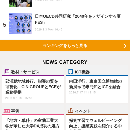
日本OECD共同研究「2040年をデザインする夏
FES」
2026.8.3 Mon 16:45
ランキングをもっと見る
NEWS CATEGORY
教材・サービス
ICT機器
部活動地域移行、指導の質を
内田洋行、東京国立博物館の
可視化…CIN GROUPとFCEが
新展示で専門知とICTを融合
業務提携
2026.7.17 Fri 13:15
2026.8.6 Thu 15:45
事例
イベント
「地方・単科」の室蘭工業大
探究学習でウェルビーイング
学が示した大学DX成功の処方
向上、授業実践を紹介する中