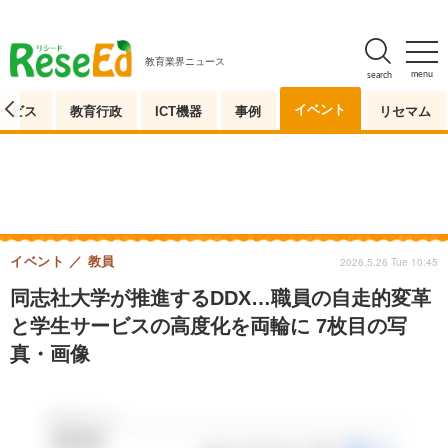
教育業界ニュース
menu
search
イベント
ービス
教育行政
ICT機器
事例
リセマム
イベント
教員
2026.5.26 Tue 10:45
同志社大学が推進するDDX…職員の自走的変革
と学生サービスの高度化を両輪に 7枚目の写
真・画像